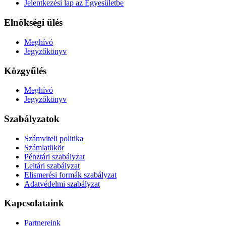
Jelentkezési lap az Egyesületbe
Elnökségi ülés
Meghívó
Jegyzőkönyv
Közgyűlés
Meghívó
Jegyzőkönyv
Szabályzatok
Számviteli politika
Számlatükör
Pénztári szabályzat
Leltári szabályzat
Elismerési formák szabályzat
Adatvédelmi szabályzat
Kapcsolataink
Partnereink