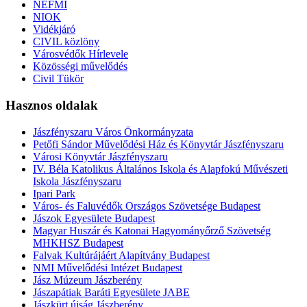
NEFMI
NIOK
Vidékjáró
CIVIL közlöny
Városvédők Hírlevele
Közösségi művelődés
Civil Tükör
Hasznos oldalak
Jászfényszaru Város Önkormányzata
Petőfi Sándor Művelődési Ház és Könyvtár Jászfényszaru
Városi Könyvtár Jászfényszaru
IV. Béla Katolikus Általános Iskola és Alapfokú Művészeti
Iskola Jászfényszaru
Ipari Park
Város- és Faluvédők Országos Szövetsége Budapest
Jászok Egyesülete Budapest
Magyar Huszár és Katonai Hagyományőrző Szövetség
MHKHSZ Budapest
Falvak Kultúrájáért Alapítvány Budapest
NMI Művelődési Intézet Budapest
Jász Múzeum Jászberény
Jászapátiak Baráti Egyesülete JABE
Jászkürt újság Jászberény