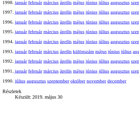
1998.
január
február
március
április
május
június
július
augusztus
sze
1997.
január
február
március
április
május
június
július
augusztus
sze
1996.
január
február
március
április
május
június
július
augusztus
sze
1995.
január
február
március
április
május
június
július
augusztus
sze
1994.
január
február
március
április
május
június
július
augusztus
sze
1993.
január
február
március
április
különszám
május
június
július
au
1992.
január
február
március
április
május
június
július
augusztus
sze
1991.
január
február
március
április
május
június
július
augusztus
sze
1990.
július
augusztus
szeptember
október
november
december
Részletek
Készült: 2019. május 30