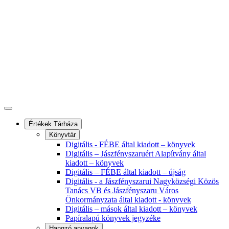
Értékek Tárháza
Könyvtár
Digitális - FÉBE által kiadott – könyvek
Digitális – Jászfényszaruért Alapítvány által
kiadott – könyvek
Digitális – FÉBE által kiadott – újság
Digitális - a Jászfényszarui Nagyközségi Közös
Tanács VB és Jászfényszaru Város
Önkormányzata által kiadott - könyvek
Digitális – mások által kiadott – könyvek
Papíralapú könyvek jegyzéke
Hangzó anyagok