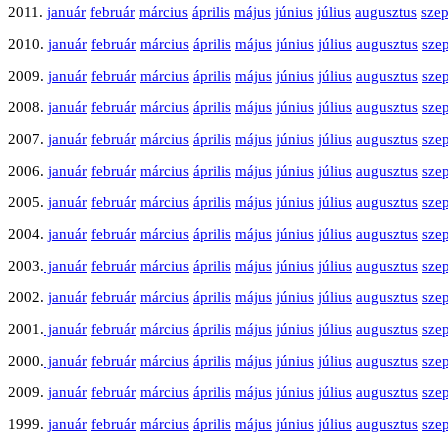
2011.
január
február
március
április
május
június
július
augusztus
sze
2010.
január
február
március
április
május
június
július
augusztus
sze
2009.
január
február
március
április
május
június
július
augusztus
sze
2008.
január
február
március
április
május
június
július
augusztus
sze
2007.
január
február
március
április
május
június
július
augusztus
sze
2006.
január
február
március
április
május
június
július
augusztus
sze
2005.
január
február
március
április
május
június
július
augusztus
sze
2004.
január
február
március
április
május
június
július
augusztus
sze
2003.
január
február
március
április
május
június
július
augusztus
sze
2002.
január
február
március
április
május
június
július
augusztus
sze
2001.
január
február
március
április
május
június
július
augusztus
sze
2000.
január
február
március
április
május
június
július
augusztus
sze
2009.
január
február
március
április
május
június
július
augusztus
sze
1999.
január
február
március
április
május
június
július
augusztus
sze