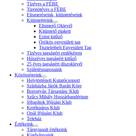
Tízéves a FÉBE
Tizenötéves a FÉBE
Elismeréseink, kitüntetéseink
Kitüntettjeink
Elismerő Oklevél
Kitüntető plakett
Ezüst kitűző
Örökös egyesületi tag
Tiszteletbeli Egyesületi Tag
Tízéves tagságért emlékérem
Húszéves tagságért kitűző
25 éves tagságért díszoklevél
Születésnaposaink
Közösségeink
Helytörténeti Kutatócsoport
Színházba Járók Baráti Köre
Borostyán Társastánc Klub
Szűcs Mihály Huszárbandérium
Jóbarátok Ifjúsági Klub
Kerékpáros Klub
Opál Ifjúsági Klub
Teleház
Értékeink
Tárgyiasult értékeink
Kiadványaink