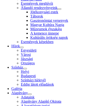
Események meghívói
Állandó rendezvényeink
Jótékonysági estek
Táborok
Gasztronómiai versenyek
Magyar Kultúra Napja
Múzeumok éjszakája
A kemence ünnepe
Kultúrális örökség napok
Események képekben
Hírek
Egyesületi
Városi
Jászsági
Országos
Színház
Helyi
Budapesti
Színházi hírlevél
Eddig látott előadások
Galéria
Alapítvány
Adataink
Alapítvány Alapító Okirata
A kuratórium tagjai