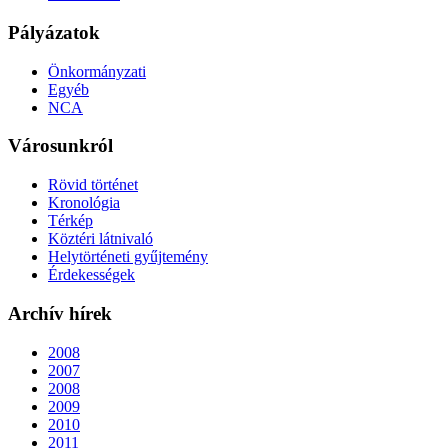
Pályázatok
Önkormányzati
Egyéb
NCA
Városunkról
Rövid történet
Kronológia
Térkép
Köztéri látnivaló
Helytörténeti gyűjtemény
Érdekességek
Archív hírek
2008
2007
2008
2009
2010
2011