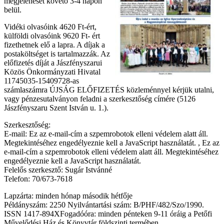
megjelenését követő 3-4 napon
belül.
Vidéki olvasóink 4620 Ft-ért,
külföldi olvasóink 9620 Ft- ért
fizethetnek elő a lapra. A díjak a
postaköltséget is tartalmazzák. Az
előfizetés díját a Jászfényszarui
Közös Önkormányzati Hivatal
11745035-15409728-as
számlaszámra ÚJSÁG ELŐFIZETÉS közleménnyel kérjük utalni,
vagy pénzesutalványon feladni a szerkesztőség címére (5126
Jászfényszaru Szent István u. 1.).
Szerkesztőség:
E-mail:
Ez az e-mail-cím a szpemrobotok elleni védelem alatt áll.
Megtekintéséhez engedélyeznie kell a JavaScript használatát.
,
Ez az
e-mail-cím a szpemrobotok elleni védelem alatt áll. Megtekintéséhez
engedélyeznie kell a JavaScript használatát.
Felelős szerkesztő: Sugár Istvánné
Telefon: 70/673-7618
Lapzárta: minden hónap második hétfője
Példányszám: 2250 Nyilvántartási szám: B/PHF/482/Szo/1990.
ISSN 1417-894XFogadóóra: minden pénteken 9-11 óráig a Petőfi
Művelődési Ház és Könyvtár földszinti termében.