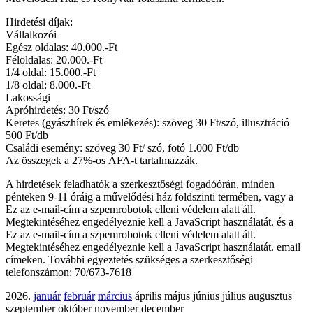
Hirdetési díjak:
Vállalkozói
Egész oldalas: 40.000.-Ft
Féloldalas: 20.000.-Ft
1/4 oldal: 15.000.-Ft
1/8 oldal: 8.000.-Ft
Lakossági
Apróhirdetés: 30 Ft/szó
Keretes (gyászhírek és emlékezés): szöveg 30 Ft/szó, illusztráció
500 Ft/db
Családi esemény: szöveg 30 Ft/ szó, fotó 1.000 Ft/db
Az összegek a 27%-os ÁFA-t tartalmazzák.
A hirdetések feladhatók a szerkesztőségi fogadóórán, minden
pénteken 9-11 óráig a művelődési ház földszinti termében, vagy a
Ez az e-mail-cím a szpemrobotok elleni védelem alatt áll.
Megtekintéséhez engedélyeznie kell a JavaScript használatát.
és a
Ez az e-mail-cím a szpemrobotok elleni védelem alatt áll.
Megtekintéséhez engedélyeznie kell a JavaScript használatát.
email
címeken. További egyeztetés szükséges a szerkesztőségi
telefonszámon: 70/673-7618
2026.
január
február
március
április május június július augusztus
szeptember október november december