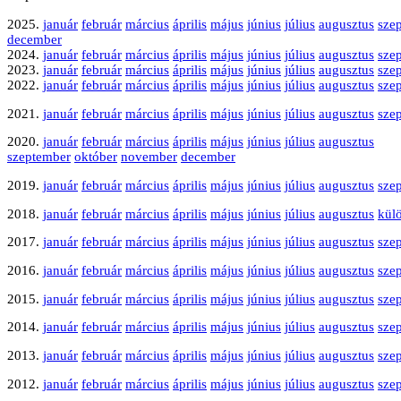
2025.
január
február
március
április
május
június
július
augusztus
sze
december
2024.
január
február
március
április
május
június
július
augusztus
sze
2023.
január
február
március
április
május
június
július
augusztus
sze
2022.
január
február
március
április
május
június
július
augusztus
sze
2021.
január
február
március
április
május
június
július
augusztus
sze
2020.
január
február
március
április
május
június
július
augusztus
szeptember
október
november
december
2019.
január
február
március
április
május
június
július
augusztus
sze
2018.
január
február
március
április
május
június
július
augusztus
kül
2017.
január
február
március
április
május
június
július
augusztus
sze
2016.
január
február
március
április
május
június
július
augusztus
sze
2015.
január
február
március
április
május
június
július
augusztus
sze
2014.
január
február
március
április
május
június
július
augusztus
sze
2013.
január
február
március
április
május
június
július
augusztus
sze
2012.
január
február
március
április
május
június
július
augusztus
sze