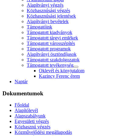
Alapítványi végzés
Közhasznúsági végzés
Közhasznúsági jelentések
Alapítványi bevételek
Támogatóink
Támogatott kiadványok
Támogatott tárgyi emlékek
Támogatott városszépítés
Támogatott programok
Alapítványi ösztöndíjasok
Támogatott szakdolgozatok
Támogatott tevékenység
Oklevél és könyjutalom
Kazincy Ferenc érem
Naptár
Dokumentumok
Főoldal
Alapítólevél
Alapszabályunk
Egyesületi végzés
Közhasznú végzés
Közművelődési megállapodás