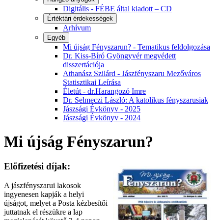
Digitális - FÉBE által kiadott – CD
Értéktári érdekességek
Arhívum
Egyéb
Mi újság Fényszarun? - Tematikus feldolgozása
Dr. Kiss-Bíró Gyöngyvér megvédett
disszertációja
Athanász Szilárd - Jászfényszaru Mezőváros
Statisztikai Leírása
Életút - dr.Harangozó Imre
Dr. Selmeczi László: A katolikus fényszarusiak
Jászsági Évkönyv - 2025
Jászsági Évkönyv - 2024
Mi újság Fényszarun?
Előfizetési díjak:
A jászfényszarui lakosok
ingyenesen kapják a helyi
újságot, melyet a Posta kézbesítői
juttatnak el részükre a lap