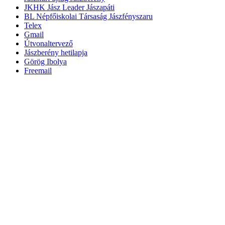
JKHK Jász Leader Jászapáti
BL Népfőiskolai Társaság Jászfényszaru
Telex
Gmail
Útvonaltervező
Jászberény hetilapja
Görög Ibolya
Freemail