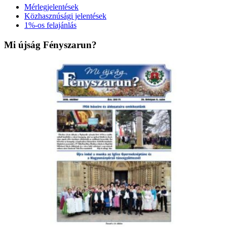
Mérlegjelentések
Közhasznúsági jelentések
1%-os felajánlás
Mi újság Fényszarun?