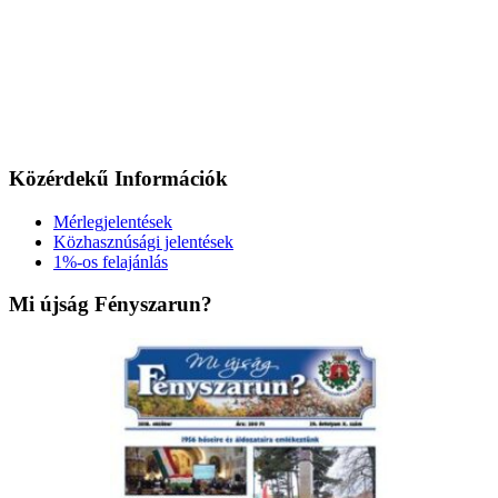
Közérdekű Információk
Mérlegjelentések
Közhasznúsági jelentések
1%-os felajánlás
Mi újság Fényszarun?