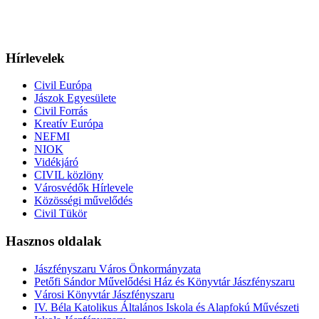
Hírlevelek
Civil Európa
Jászok Egyesülete
Civil Forrás
Kreatív Európa
NEFMI
NIOK
Vidékjáró
CIVIL közlöny
Városvédők Hírlevele
Közösségi művelődés
Civil Tükör
Hasznos oldalak
Jászfényszaru Város Önkormányzata
Petőfi Sándor Művelődési Ház és Könyvtár Jászfényszaru
Városi Könyvtár Jászfényszaru
IV. Béla Katolikus Általános Iskola és Alapfokú Művészeti