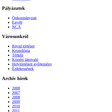
Pályázatok
Önkormányzati
Egyéb
NCA
Városunkról
Rövid történet
Kronológia
Térkép
Köztéri látnivaló
Helytörténeti gyűjtemény
Érdekességek
Archív hírek
2008
2007
2008
2009
2010
2011