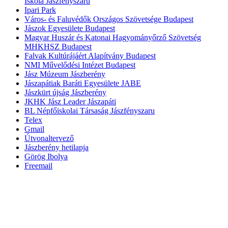
Iskola Jászfényszaru
Ipari Park
Város- és Faluvédők Országos Szövetsége Budapest
Jászok Egyesülete Budapest
Magyar Huszár és Katonai Hagyományőrző Szövetség
MHKHSZ Budapest
Falvak Kultúrájáért Alapítvány Budapest
NMI Művelődési Intézet Budapest
Jász Múzeum Jászberény
Jászapátiak Baráti Egyesülete JABE
Jászkürt újság Jászberény
JKHK Jász Leader Jászapáti
BL Népfőiskolai Társaság Jászfényszaru
Telex
Gmail
Útvonaltervező
Jászberény hetilapja
Görög Ibolya
Freemail