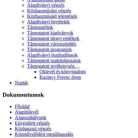
Alapítványi végzés
Közhasznúsági végzés
Közhasznúsági jelentések
Alapítványi bevételek
Támogatóink
Támogatott kiadványok
Támogatott tárgyi emlékek
Támogatott városszépítés
Támogatott programok
Alapítványi ösztöndíjasok
Támogatott szakdolgozatok
Támogatott tevékenység
Oklevél és könyjutalom
Kazincy Ferenc érem
Naptár
Dokumentumok
Főoldal
Alapítólevél
Alapszabályunk
Egyesületi végzés
Közhasznú végzés
Közművelődési megállapodás