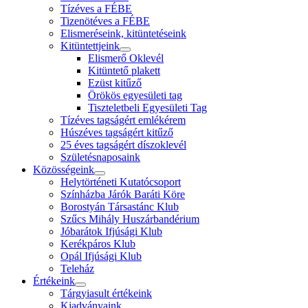
Tízéves a FÉBE
Tizenötéves a FÉBE
Elismeréseink, kitüntetéseink
Kitüntettjeink
Elismerő Oklevél
Kitüntető plakett
Ezüst kitűző
Örökös egyesületi tag
Tiszteletbeli Egyesületi Tag
Tízéves tagságért emlékérem
Húszéves tagságért kitűző
25 éves tagságért díszoklevél
Születésnaposaink
Közösségeink
Helytörténeti Kutatócsoport
Színházba Járók Baráti Köre
Borostyán Társastánc Klub
Szűcs Mihály Huszárbandérium
Jóbarátok Ifjúsági Klub
Kerékpáros Klub
Opál Ifjúsági Klub
Teleház
Értékeink
Tárgyiasult értékeink
Kiadványaink