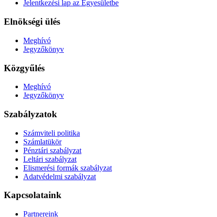
Jelentkezési lap az Egyesületbe
Elnökségi ülés
Meghívó
Jegyzőkönyv
Közgyűlés
Meghívó
Jegyzőkönyv
Szabályzatok
Számviteli politika
Számlatükör
Pénztári szabályzat
Leltári szabályzat
Elismerési formák szabályzat
Adatvédelmi szabályzat
Kapcsolataink
Partnereink