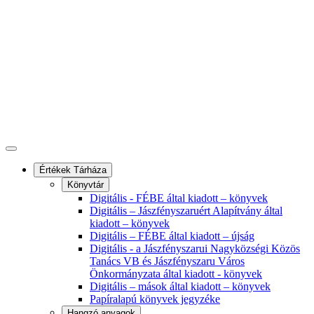
Értékek Tárháza
Könyvtár
Digitális - FÉBE által kiadott – könyvek
Digitális – Jászfényszaruért Alapítvány által
kiadott – könyvek
Digitális – FÉBE által kiadott – újság
Digitális - a Jászfényszarui Nagyközségi Közös
Tanács VB és Jászfényszaru Város
Önkormányzata által kiadott - könyvek
Digitális – mások által kiadott – könyvek
Papíralapú könyvek jegyzéke
Hangzó anyagok