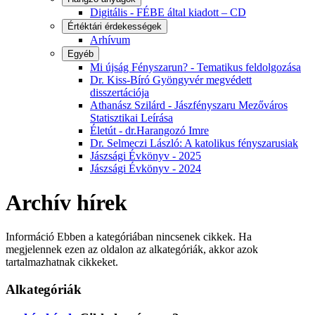
Digitális - FÉBE által kiadott – CD
Értéktári érdekességek
Arhívum
Egyéb
Mi újság Fényszarun? - Tematikus feldolgozása
Dr. Kiss-Bíró Gyöngyvér megvédett
disszertációja
Athanász Szilárd - Jászfényszaru Mezőváros
Statisztikai Leírása
Életút - dr.Harangozó Imre
Dr. Selmeczi László: A katolikus fényszarusiak
Jászsági Évkönyv - 2025
Jászsági Évkönyv - 2024
Archív hírek
Információ
Ebben a kategóriában nincsenek cikkek. Ha
megjelennek ezen az oldalon az alkategóriák, akkor azok
tartalmazhatnak cikkeket.
Alkategóriák