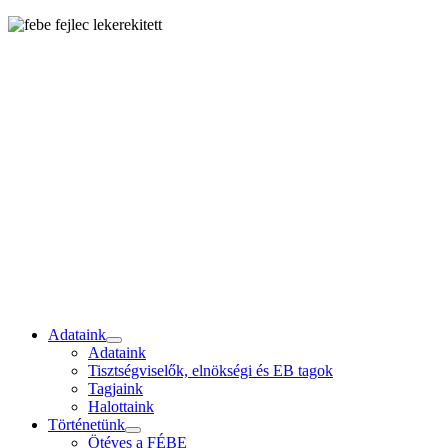
Adataink
Adataink
Tisztségviselők, elnökségi és EB tagok
Tagjaink
Halottaink
Történetünk
Ötéves a FÉBE