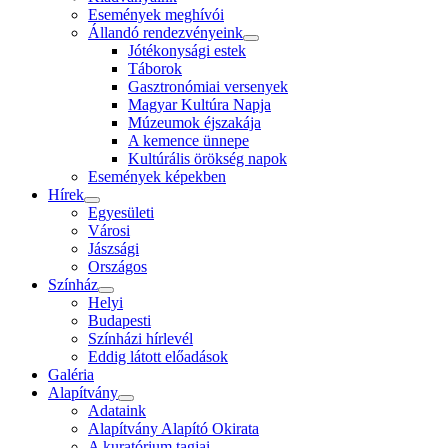
Események meghívói
Állandó rendezvényeink
Jótékonysági estek
Táborok
Gasztronómiai versenyek
Magyar Kultúra Napja
Múzeumok éjszakája
A kemence ünnepe
Kultúrális örökség napok
Események képekben
Hírek
Egyesületi
Városi
Jászsági
Országos
Színház
Helyi
Budapesti
Színházi hírlevél
Eddig látott előadások
Galéria
Alapítvány
Adataink
Alapítvány Alapító Okirata
A kuratórium tagjai