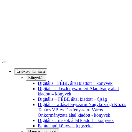
Értékek Tárháza
Könyvtár
Digitális - FÉBE által kiadott – könyvek
Digitális – Jászfényszaruért Alapítvány által
kiadott – könyvek
Digitális – FÉBE által kiadott – újság
Digitális - a Jászfényszarui Nagyközségi Közös
Tanács VB és Jászfényszaru Város
Önkormányzata által kiadott - könyvek
Digitális – mások által kiadott – könyvek
Papíralapú könyvek jegyzéke
Hangzó anyagok