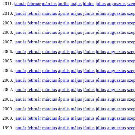
2011.
január
február
március
április
május
június
július
augusztus
sze
2010.
január
február
március
április
május
június
július
augusztus
sze
2009.
január
február
március
április
május
június
július
augusztus
sze
2008.
január
február
március
április
május
június
július
augusztus
sze
2007.
január
február
március
április
május
június
július
augusztus
sze
2006.
január
február
március
április
május
június
július
augusztus
sze
2005.
január
február
március
április
május
június
július
augusztus
sze
2004.
január
február
március
április
május
június
július
augusztus
sze
2003.
január
február
március
április
május
június
július
augusztus
sze
2002.
január
február
március
április
május
június
július
augusztus
sze
2001.
január
február
március
április
május
június
július
augusztus
sze
2000.
január
február
március
április
május
június
július
augusztus
sze
2009.
január
február
március
április
május
június
július
augusztus
sze
1999.
január
február
március
április
május
június
július
augusztus
sze