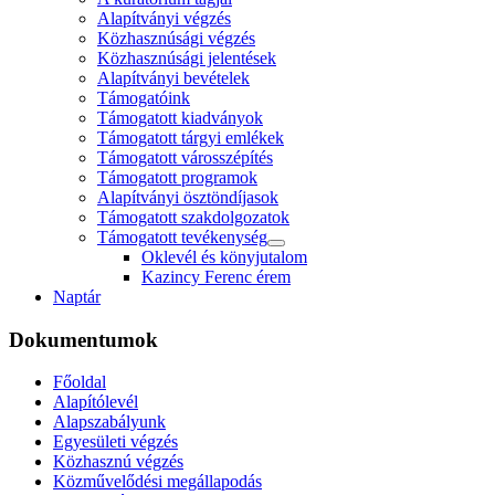
Alapítványi végzés
Közhasznúsági végzés
Közhasznúsági jelentések
Alapítványi bevételek
Támogatóink
Támogatott kiadványok
Támogatott tárgyi emlékek
Támogatott városszépítés
Támogatott programok
Alapítványi ösztöndíjasok
Támogatott szakdolgozatok
Támogatott tevékenység
Oklevél és könyjutalom
Kazincy Ferenc érem
Naptár
Dokumentumok
Főoldal
Alapítólevél
Alapszabályunk
Egyesületi végzés
Közhasznú végzés
Közművelődési megállapodás