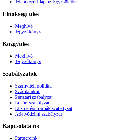
Jelentkezési lap az Egyesületbe
Elnökségi ülés
Meghívó
Jegyzőkönyv
Közgyűlés
Meghívó
Jegyzőkönyv
Szabályzatok
Számviteli politika
Számlatükör
Pénztári szabályzat
Leltári szabályzat
Elismerési formák szabályzat
Adatvédelmi szabályzat
Kapcsolataink
Partnereink