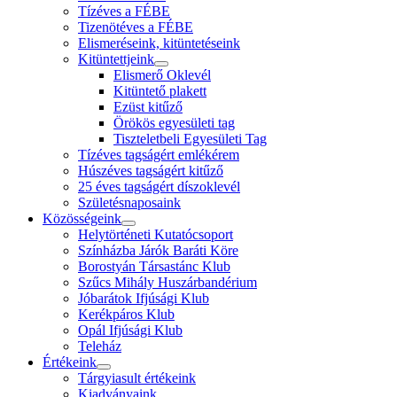
Tízéves a FÉBE
Tizenötéves a FÉBE
Elismeréseink, kitüntetéseink
Kitüntettjeink
Elismerő Oklevél
Kitüntető plakett
Ezüst kitűző
Örökös egyesületi tag
Tiszteletbeli Egyesületi Tag
Tízéves tagságért emlékérem
Húszéves tagságért kitűző
25 éves tagságért díszoklevél
Születésnaposaink
Közösségeink
Helytörténeti Kutatócsoport
Színházba Járók Baráti Köre
Borostyán Társastánc Klub
Szűcs Mihály Huszárbandérium
Jóbarátok Ifjúsági Klub
Kerékpáros Klub
Opál Ifjúsági Klub
Teleház
Értékeink
Tárgyiasult értékeink
Kiadványaink