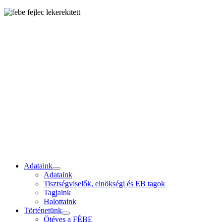
Adataink
Adataink
Tisztségviselők, elnökségi és EB tagok
Tagjaink
Halottaink
Történetünk
Ötéves a FÉBE