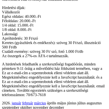
Hirdetési díjak:
Vállalkozói
Egész oldalas: 40.000.-Ft
Féloldalas: 20.000.-Ft
1/4 oldal: 15.000.-Ft
1/8 oldal: 8.000.-Ft
Lakossági
Apróhirdetés: 30 Ft/szó
Keretes (gyászhírek és emlékezés): szöveg 30 Ft/szó, illusztráció
500 Ft/db
Családi esemény: szöveg 30 Ft/ szó, fotó 1.000 Ft/db
Az összegek a 27%-os ÁFA-t tartalmazzák.
A hirdetések feladhatók a szerkesztőségi fogadóórán, minden
pénteken 9-11 óráig a művelődési ház földszinti termében, vagy a
Ez az e-mail-cím a szpemrobotok elleni védelem alatt áll.
Megtekintéséhez engedélyeznie kell a JavaScript használatát.
és a
Ez az e-mail-cím a szpemrobotok elleni védelem alatt áll.
Megtekintéséhez engedélyeznie kell a JavaScript használatát.
email
címeken. További egyeztetés szükséges a szerkesztőségi
telefonszámon: 70/673-7618
2026.
január
február
március
április május június július augusztus
szeptember október november december