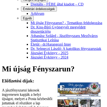
Digitális - FÉBE által kiadott – CD
Értéktári érdekességek
Arhívum
Egyéb
Mi újság Fényszarun? - Tematikus feldolgozása
Dr. Kiss-Bíró Gyöngyvér megvédett
disszertációja
Athanász Szilárd - Jászfényszaru Mezőváros
Statisztikai Leírása
Életút - dr.Harangozó Imre
Dr. Selmeczi László: A katolikus fényszarusiak
Jászsági Évkönyv - 2025
Jászsági Évkönyv - 2024
Mi újság Fényszarun?
Előfizetési díjak:
A jászfényszarui lakosok
ingyenesen kapják a helyi
újságot, melyet a Posta kézbesítői
juttatnak el részükre a lap