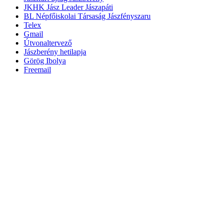
JKHK Jász Leader Jászapáti
BL Népfőiskolai Társaság Jászfényszaru
Telex
Gmail
Útvonaltervező
Jászberény hetilapja
Görög Ibolya
Freemail