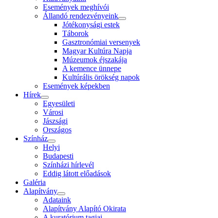
Események meghívói
Állandó rendezvényeink
Jótékonysági estek
Táborok
Gasztronómiai versenyek
Magyar Kultúra Napja
Múzeumok éjszakája
A kemence ünnepe
Kultúrális örökség napok
Események képekben
Hírek
Egyesületi
Városi
Jászsági
Országos
Színház
Helyi
Budapesti
Színházi hírlevél
Eddig látott előadások
Galéria
Alapítvány
Adataink
Alapítvány Alapító Okirata
A kuratórium tagjai