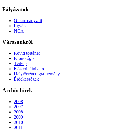
Pályázatok
Önkormányzati
Egyéb
NCA
Városunkról
Rövid történet
Kronológia
Térkép
Köztéri látnivaló
Helytörténeti gyűjtemény
Érdekességek
Archív hírek
2008
2007
2008
2009
2010
2011