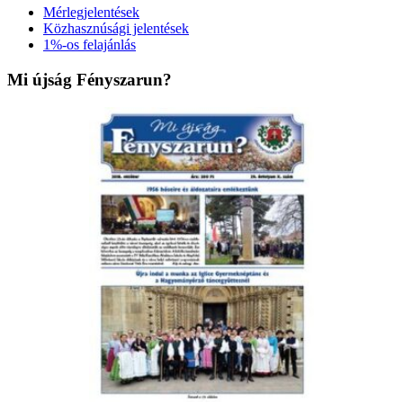
Mérlegjelentések
Közhasznúsági jelentések
1%-os felajánlás
Mi újság Fényszarun?