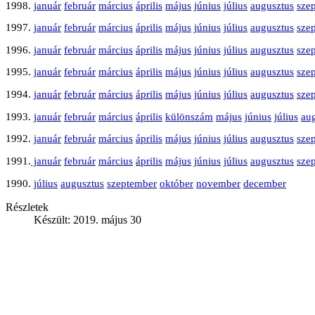
1998.
január
február
március
április
május
június
július
augusztus
sze
1997.
január
február
március
április
május
június
július
augusztus
sze
1996.
január
február
március
április
május
június
július
augusztus
sze
1995.
január
február
március
április
május
június
július
augusztus
sze
1994.
január
február
március
április
május
június
július
augusztus
sze
1993.
január
február
március
április
különszám
május
június
július
au
1992.
január
február
március
április
május
június
július
augusztus
sze
1991.
január
február
március
április
május
június
július
augusztus
sze
1990.
július
augusztus
szeptember
október
november
december
Részletek
Készült: 2019. május 30