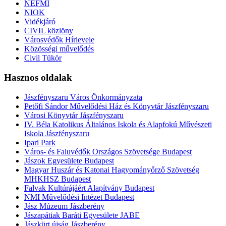
NEFMI
NIOK
Vidékjáró
CIVIL közlöny
Városvédők Hírlevele
Közösségi művelődés
Civil Tükör
Hasznos oldalak
Jászfényszaru Város Önkormányzata
Petőfi Sándor Művelődési Ház és Könyvtár Jászfényszaru
Városi Könyvtár Jászfényszaru
IV. Béla Katolikus Általános Iskola és Alapfokú Művészeti
Iskola Jászfényszaru
Ipari Park
Város- és Faluvédők Országos Szövetsége Budapest
Jászok Egyesülete Budapest
Magyar Huszár és Katonai Hagyományőrző Szövetség
MHKHSZ Budapest
Falvak Kultúrájáért Alapítvány Budapest
NMI Művelődési Intézet Budapest
Jász Múzeum Jászberény
Jászapátiak Baráti Egyesülete JABE
Jászkürt újság Jászberény