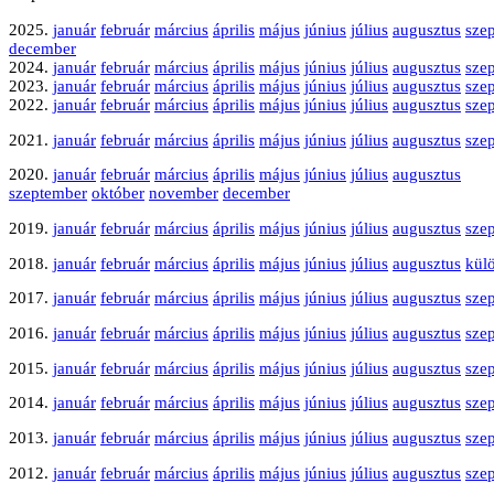
2025.
január
február
március
április
május
június
július
augusztus
sze
december
2024.
január
február
március
április
május
június
július
augusztus
sze
2023.
január
február
március
április
május
június
július
augusztus
sze
2022.
január
február
március
április
május
június
július
augusztus
sze
2021.
január
február
március
április
május
június
július
augusztus
sze
2020.
január
február
március
április
május
június
július
augusztus
szeptember
október
november
december
2019.
január
február
március
április
május
június
július
augusztus
sze
2018.
január
február
március
április
május
június
július
augusztus
kül
2017.
január
február
március
április
május
június
július
augusztus
sze
2016.
január
február
március
április
május
június
július
augusztus
sze
2015.
január
február
március
április
május
június
július
augusztus
sze
2014.
január
február
március
április
május
június
július
augusztus
sze
2013.
január
február
március
április
május
június
július
augusztus
sze
2012.
január
február
március
április
május
június
július
augusztus
sze