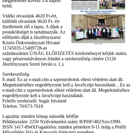
megjelenését követő 3-4 napon
belül.
Vidéki olvasóink 4620 Ft-ért,
külföldi olvasóink 9620 Ft- ért
fizethetnek elő a lapra. A díjak a
postaköltséget is tartalmazzák. Az
előfizetés díját a Jászfényszarui
Közös Önkormányzati Hivatal
11745035-15409728-as
számlaszámra ÚJSÁG ELŐFIZETÉS közleménnyel kérjük utalni,
vagy pénzesutalványon feladni a szerkesztőség címére (5126
Jászfényszaru Szent István u. 1.).
Szerkesztőség:
E-mail:
Ez az e-mail-cím a szpemrobotok elleni védelem alatt áll.
Megtekintéséhez engedélyeznie kell a JavaScript használatát.
,
Ez az
e-mail-cím a szpemrobotok elleni védelem alatt áll. Megtekintéséhez
engedélyeznie kell a JavaScript használatát.
Felelős szerkesztő: Sugár Istvánné
Telefon: 70/673-7618
Lapzárta: minden hónap második hétfője
Példányszám: 2250 Nyilvántartási szám: B/PHF/482/Szo/1990.
ISSN 1417-894XFogadóóra: minden pénteken 9-11 óráig a Petőfi
Művelődési Ház és Könyvtár földszinti termében.