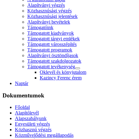
Alapítványi végzés
Közhasznúsági végzés
Közhasznúsági jelentések
Alapítványi bevételek
Támogatóink
Támogatott kiadványok
Támogatott tárgyi emlékek
Támogatott városszépítés
Támogatott programok
Alapítványi ösztöndíjasok
Támogatott szakdolgozatok
Támogatott tevékenység
Oklevél és könyjutalom
Kazincy Ferenc érem
Naptár
Dokumentumok
Főoldal
Alapítólevél
Alapszabályunk
Egyesületi végzés
Közhasznú végzés
Közművelődési megállapodás