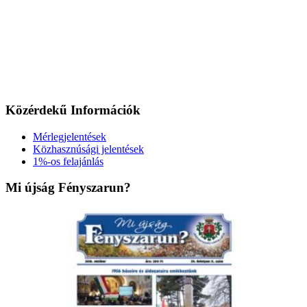
Közérdekű Információk
Mérlegjelentések
Közhasznúsági jelentések
1%-os felajánlás
Mi újság Fényszarun?