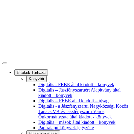
Értékek Tárháza
Könyvtár
Digitális - FÉBE által kiadott – könyvek
Digitális – Jászfényszaruért Alapítvány által
kiadott – könyvek
Digitális – FÉBE által kiadott – újság
Digitális - a Jászfényszarui Nagyközségi Közös
Tanács VB és Jászfényszaru Város
Önkormányzata által kiadott - könyvek
Digitális – mások által kiadott – könyvek
Papíralapú könyvek jegyzéke
Hangzó anyagok