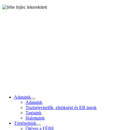
Adataink
Adataink
Tisztségviselők, elnökségi és EB tagok
Tagjaink
Halottaink
Történetünk
Ötéves a FÉBE