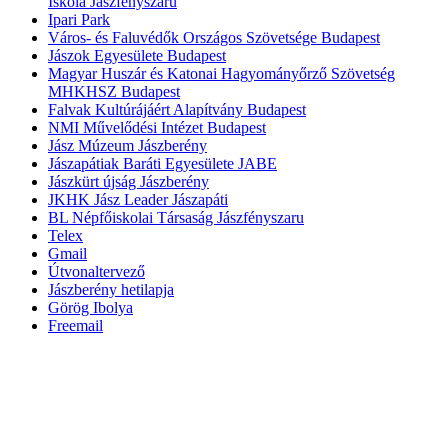
Iskola Jászfényszaru
Ipari Park
Város- és Faluvédők Országos Szövetsége Budapest
Jászok Egyesülete Budapest
Magyar Huszár és Katonai Hagyományőrző Szövetség
MHKHSZ Budapest
Falvak Kultúrájáért Alapítvány Budapest
NMI Művelődési Intézet Budapest
Jász Múzeum Jászberény
Jászapátiak Baráti Egyesülete JABE
Jászkürt újság Jászberény
JKHK Jász Leader Jászapáti
BL Népfőiskolai Társaság Jászfényszaru
Telex
Gmail
Útvonaltervező
Jászberény hetilapja
Görög Ibolya
Freemail