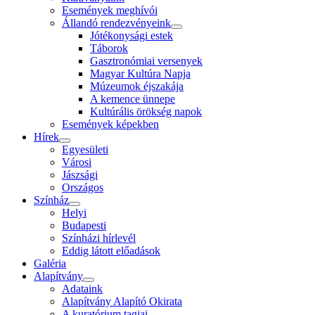
Események meghívói
Állandó rendezvényeink
Jótékonysági estek
Táborok
Gasztronómiai versenyek
Magyar Kultúra Napja
Múzeumok éjszakája
A kemence ünnepe
Kultúrális örökség napok
Események képekben
Hírek
Egyesületi
Városi
Jászsági
Országos
Színház
Helyi
Budapesti
Színházi hírlevél
Eddig látott előadások
Galéria
Alapítvány
Adataink
Alapítvány Alapító Okirata
A kuratórium tagjai