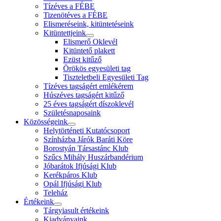
Tízéves a FÉBE
Tizenötéves a FÉBE
Elismeréseink, kitüntetéseink
Kitüntettjeink
Elismerő Oklevél
Kitüntető plakett
Ezüst kitűző
Örökös egyesületi tag
Tiszteletbeli Egyesületi Tag
Tízéves tagságért emlékérem
Húszéves tagságért kitűző
25 éves tagságért díszoklevél
Születésnaposaink
Közösségeink
Helytörténeti Kutatócsoport
Színházba Járók Baráti Köre
Borostyán Társastánc Klub
Szűcs Mihály Huszárbandérium
Jóbarátok Ifjúsági Klub
Kerékpáros Klub
Opál Ifjúsági Klub
Teleház
Értékeink
Tárgyiasult értékeink
Kiadványaink