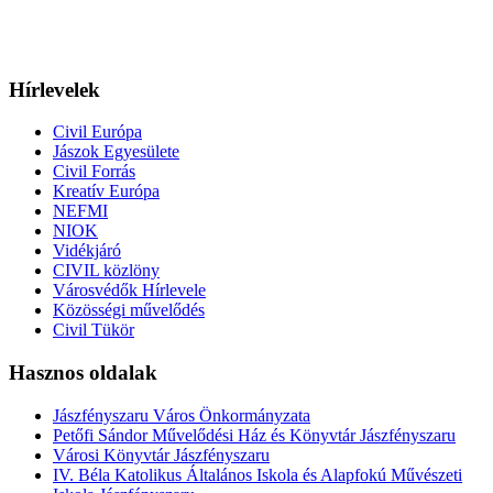
Hírlevelek
Civil Európa
Jászok Egyesülete
Civil Forrás
Kreatív Európa
NEFMI
NIOK
Vidékjáró
CIVIL közlöny
Városvédők Hírlevele
Közösségi művelődés
Civil Tükör
Hasznos oldalak
Jászfényszaru Város Önkormányzata
Petőfi Sándor Művelődési Ház és Könyvtár Jászfényszaru
Városi Könyvtár Jászfényszaru
IV. Béla Katolikus Általános Iskola és Alapfokú Művészeti