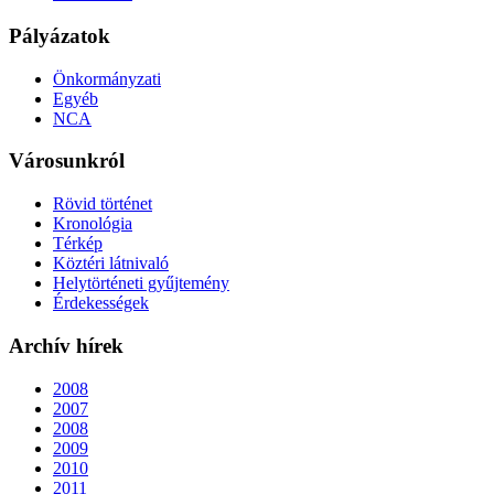
Pályázatok
Önkormányzati
Egyéb
NCA
Városunkról
Rövid történet
Kronológia
Térkép
Köztéri látnivaló
Helytörténeti gyűjtemény
Érdekességek
Archív hírek
2008
2007
2008
2009
2010
2011