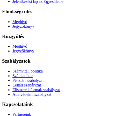
Jelentkezési lap az Egyesületbe
Elnökségi ülés
Meghívó
Jegyzőkönyv
Közgyűlés
Meghívó
Jegyzőkönyv
Szabályzatok
Számviteli politika
Számlatükör
Pénztári szabályzat
Leltári szabályzat
Elismerési formák szabályzat
Adatvédelmi szabályzat
Kapcsolataink
Partnereink