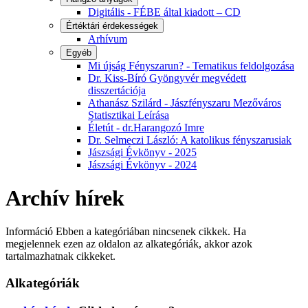
Digitális - FÉBE által kiadott – CD
Értéktári érdekességek
Arhívum
Egyéb
Mi újság Fényszarun? - Tematikus feldolgozása
Dr. Kiss-Bíró Gyöngyvér megvédett
disszertációja
Athanász Szilárd - Jászfényszaru Mezőváros
Statisztikai Leírása
Életút - dr.Harangozó Imre
Dr. Selmeczi László: A katolikus fényszarusiak
Jászsági Évkönyv - 2025
Jászsági Évkönyv - 2024
Archív hírek
Információ
Ebben a kategóriában nincsenek cikkek. Ha
megjelennek ezen az oldalon az alkategóriák, akkor azok
tartalmazhatnak cikkeket.
Alkategóriák