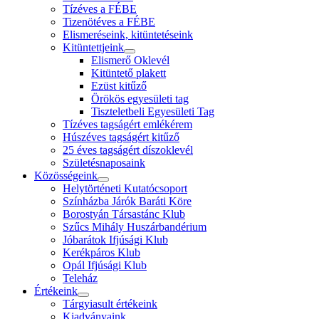
Tízéves a FÉBE
Tizenötéves a FÉBE
Elismeréseink, kitüntetéseink
Kitüntettjeink
Elismerő Oklevél
Kitüntető plakett
Ezüst kitűző
Örökös egyesületi tag
Tiszteletbeli Egyesületi Tag
Tízéves tagságért emlékérem
Húszéves tagságért kitűző
25 éves tagságért díszoklevél
Születésnaposaink
Közösségeink
Helytörténeti Kutatócsoport
Színházba Járók Baráti Köre
Borostyán Társastánc Klub
Szűcs Mihály Huszárbandérium
Jóbarátok Ifjúsági Klub
Kerékpáros Klub
Opál Ifjúsági Klub
Teleház
Értékeink
Tárgyiasult értékeink
Kiadványaink