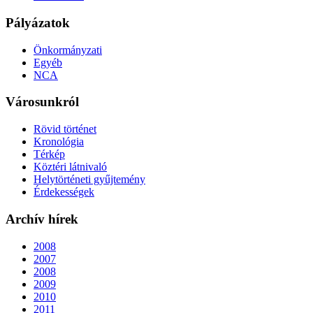
Pályázatok
Önkormányzati
Egyéb
NCA
Városunkról
Rövid történet
Kronológia
Térkép
Köztéri látnivaló
Helytörténeti gyűjtemény
Érdekességek
Archív hírek
2008
2007
2008
2009
2010
2011