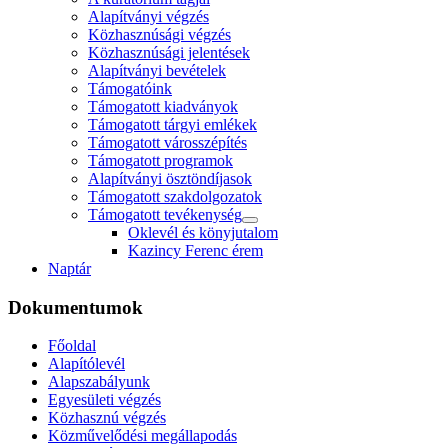
Alapítványi végzés
Közhasznúsági végzés
Közhasznúsági jelentések
Alapítványi bevételek
Támogatóink
Támogatott kiadványok
Támogatott tárgyi emlékek
Támogatott városszépítés
Támogatott programok
Alapítványi ösztöndíjasok
Támogatott szakdolgozatok
Támogatott tevékenység
Oklevél és könyjutalom
Kazincy Ferenc érem
Naptár
Dokumentumok
Főoldal
Alapítólevél
Alapszabályunk
Egyesületi végzés
Közhasznú végzés
Közművelődési megállapodás