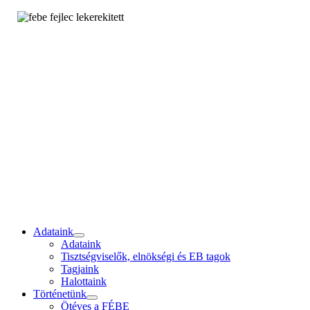
Adataink
Adataink
Tisztségviselők, elnökségi és EB tagok
Tagjaink
Halottaink
Történetünk
Ötéves a FÉBE