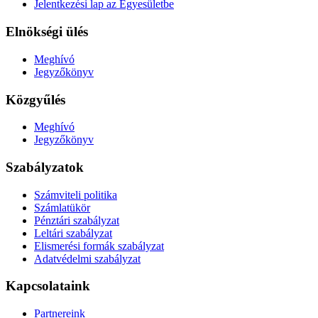
Jelentkezési lap az Egyesületbe
Elnökségi ülés
Meghívó
Jegyzőkönyv
Közgyűlés
Meghívó
Jegyzőkönyv
Szabályzatok
Számviteli politika
Számlatükör
Pénztári szabályzat
Leltári szabályzat
Elismerési formák szabályzat
Adatvédelmi szabályzat
Kapcsolataink
Partnereink