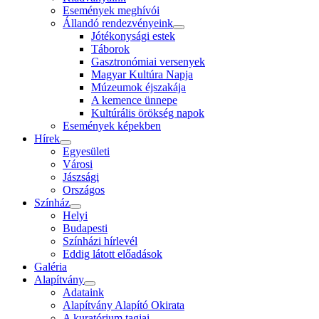
Események meghívói
Állandó rendezvényeink
Jótékonysági estek
Táborok
Gasztronómiai versenyek
Magyar Kultúra Napja
Múzeumok éjszakája
A kemence ünnepe
Kultúrális örökség napok
Események képekben
Hírek
Egyesületi
Városi
Jászsági
Országos
Színház
Helyi
Budapesti
Színházi hírlevél
Eddig látott előadások
Galéria
Alapítvány
Adataink
Alapítvány Alapító Okirata
A kuratórium tagjai