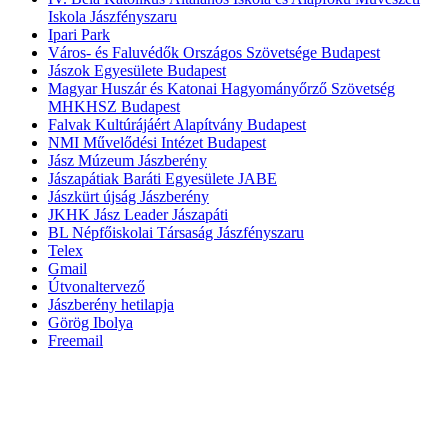
Iskola Jászfényszaru
Ipari Park
Város- és Faluvédők Országos Szövetsége Budapest
Jászok Egyesülete Budapest
Magyar Huszár és Katonai Hagyományőrző Szövetség
MHKHSZ Budapest
Falvak Kultúrájáért Alapítvány Budapest
NMI Művelődési Intézet Budapest
Jász Múzeum Jászberény
Jászapátiak Baráti Egyesülete JABE
Jászkürt újság Jászberény
JKHK Jász Leader Jászapáti
BL Népfőiskolai Társaság Jászfényszaru
Telex
Gmail
Útvonaltervező
Jászberény hetilapja
Görög Ibolya
Freemail