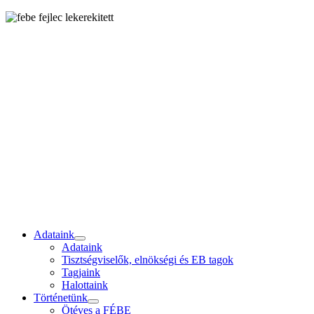
Adataink
Adataink
Tisztségviselők, elnökségi és EB tagok
Tagjaink
Halottaink
Történetünk
Ötéves a FÉBE