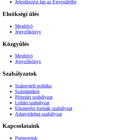
Jelentkezési lap az Egyesületbe
Elnökségi ülés
Meghívó
Jegyzőkönyv
Közgyűlés
Meghívó
Jegyzőkönyv
Szabályzatok
Számviteli politika
Számlatükör
Pénztári szabályzat
Leltári szabályzat
Elismerési formák szabályzat
Adatvédelmi szabályzat
Kapcsolataink
Partnereink