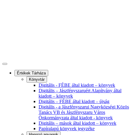
Értékek Tárháza
Könyvtár
Digitális - FÉBE által kiadott – könyvek
Digitális – Jászfényszaruért Alapítvány által
kiadott – könyvek
Digitális – FÉBE által kiadott – újság
Digitális - a Jászfényszarui Nagyközségi Közös
Tanács VB és Jászfényszaru Város
Önkormányzata által kiadott - könyvek
Digitális – mások által kiadott – könyvek
Papíralapú könyvek jegyzéke
Hangzó anyagok