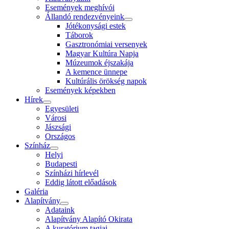
Események meghívói
Állandó rendezvényeink
Jótékonysági estek
Táborok
Gasztronómiai versenyek
Magyar Kultúra Napja
Múzeumok éjszakája
A kemence ünnepe
Kultúrális örökség napok
Események képekben
Hírek
Egyesületi
Városi
Jászsági
Országos
Színház
Helyi
Budapesti
Színházi hírlevél
Eddig látott előadások
Galéria
Alapítvány
Adataink
Alapítvány Alapító Okirata
A kuratórium tagjai