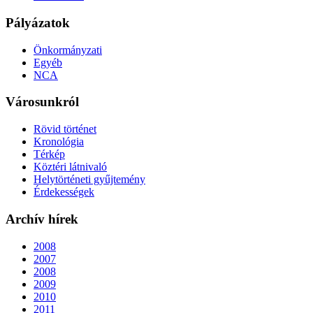
Pályázatok
Önkormányzati
Egyéb
NCA
Városunkról
Rövid történet
Kronológia
Térkép
Köztéri látnivaló
Helytörténeti gyűjtemény
Érdekességek
Archív hírek
2008
2007
2008
2009
2010
2011