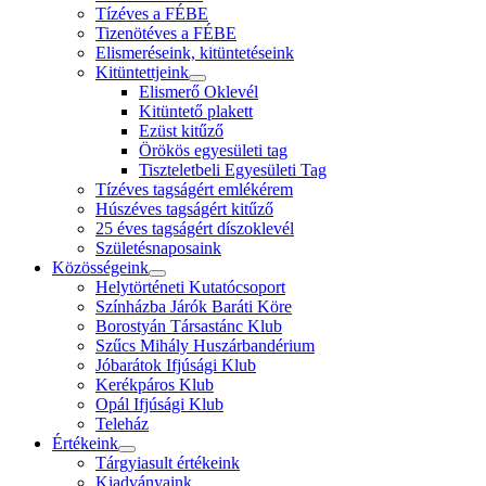
Tízéves a FÉBE
Tizenötéves a FÉBE
Elismeréseink, kitüntetéseink
Kitüntettjeink
Elismerő Oklevél
Kitüntető plakett
Ezüst kitűző
Örökös egyesületi tag
Tiszteletbeli Egyesületi Tag
Tízéves tagságért emlékérem
Húszéves tagságért kitűző
25 éves tagságért díszoklevél
Születésnaposaink
Közösségeink
Helytörténeti Kutatócsoport
Színházba Járók Baráti Köre
Borostyán Társastánc Klub
Szűcs Mihály Huszárbandérium
Jóbarátok Ifjúsági Klub
Kerékpáros Klub
Opál Ifjúsági Klub
Teleház
Értékeink
Tárgyiasult értékeink
Kiadványaink