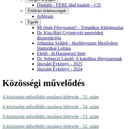
Digitális - FÉBE által kiadott – CD
Értéktári érdekességek
Arhívum
Egyéb
Mi újság Fényszarun? - Tematikus feldolgozása
Dr. Kiss-Bíró Gyöngyvér megvédett
disszertációja
Athanász Szilárd - Jászfényszaru Mezőváros
Statisztikai Leírása
Életút - dr.Harangozó Imre
Dr. Selmeczi László: A katolikus fényszarusiak
Jászsági Évkönyv - 2025
Jászsági Évkönyv - 2024
Közösségi művelődés
A közösségi művelődés országos hírlevele - 55. szám
A közösségi művelődés országos hírlevele - 54. szám
A közösségi művelődés országos hírlevele - 53. szám
A közösségi művelődés országos hírlevele - 52. szám