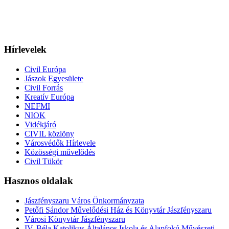
Hírlevelek
Civil Európa
Jászok Egyesülete
Civil Forrás
Kreatív Európa
NEFMI
NIOK
Vidékjáró
CIVIL közlöny
Városvédők Hírlevele
Közösségi művelődés
Civil Tükör
Hasznos oldalak
Jászfényszaru Város Önkormányzata
Petőfi Sándor Művelődési Ház és Könyvtár Jászfényszaru
Városi Könyvtár Jászfényszaru
IV. Béla Katolikus Általános Iskola és Alapfokú Művészeti