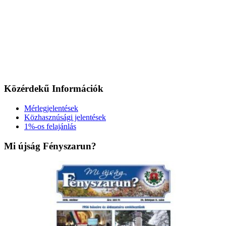
Közérdekű Információk
Mérlegjelentések
Közhasznúsági jelentések
1%-os felajánlás
Mi újság Fényszarun?