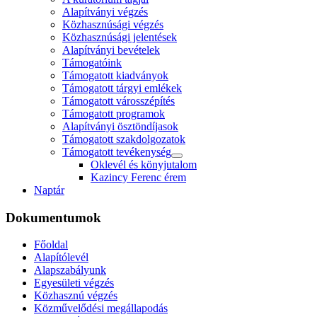
Alapítványi végzés
Közhasznúsági végzés
Közhasznúsági jelentések
Alapítványi bevételek
Támogatóink
Támogatott kiadványok
Támogatott tárgyi emlékek
Támogatott városszépítés
Támogatott programok
Alapítványi ösztöndíjasok
Támogatott szakdolgozatok
Támogatott tevékenység
Oklevél és könyjutalom
Kazincy Ferenc érem
Naptár
Dokumentumok
Főoldal
Alapítólevél
Alapszabályunk
Egyesületi végzés
Közhasznú végzés
Közművelődési megállapodás