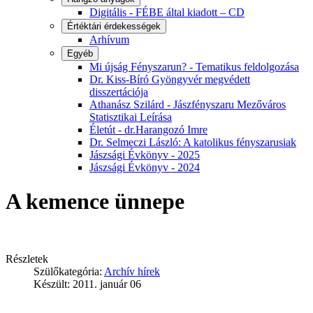
Digitális - FÉBE által kiadott – CD
Értéktári érdekességek
Arhívum
Egyéb
Mi újság Fényszarun? - Tematikus feldolgozása
Dr. Kiss-Bíró Gyöngyvér megvédett
disszertációja
Athanász Szilárd - Jászfényszaru Mezőváros
Statisztikai Leírása
Életút - dr.Harangozó Imre
Dr. Selmeczi László: A katolikus fényszarusiak
Jászsági Évkönyv - 2025
Jászsági Évkönyv - 2024
A kemence ünnepe
Részletek
Szülőkategória:
Archív hírek
Készült: 2011. január 06