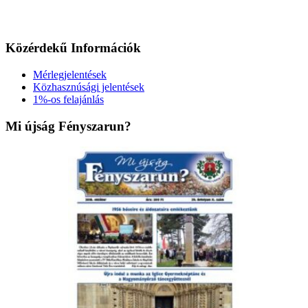
Közérdekű Információk
Mérlegjelentések
Közhasznúsági jelentések
1%-os felajánlás
Mi újság Fényszarun?