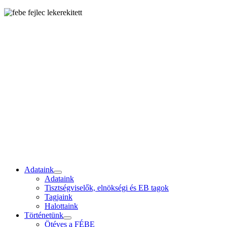
Adataink
Adataink
Tisztségviselők, elnökségi és EB tagok
Tagjaink
Halottaink
Történetünk
Ötéves a FÉBE