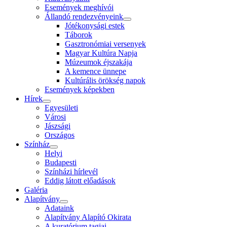
Események meghívói
Állandó rendezvényeink
Jótékonysági estek
Táborok
Gasztronómiai versenyek
Magyar Kultúra Napja
Múzeumok éjszakája
A kemence ünnepe
Kultúrális örökség napok
Események képekben
Hírek
Egyesületi
Városi
Jászsági
Országos
Színház
Helyi
Budapesti
Színházi hírlevél
Eddig látott előadások
Galéria
Alapítvány
Adataink
Alapítvány Alapító Okirata
A kuratórium tagjai