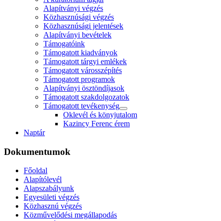
Alapítványi végzés
Közhasznúsági végzés
Közhasznúsági jelentések
Alapítványi bevételek
Támogatóink
Támogatott kiadványok
Támogatott tárgyi emlékek
Támogatott városszépítés
Támogatott programok
Alapítványi ösztöndíjasok
Támogatott szakdolgozatok
Támogatott tevékenység
Oklevél és könyjutalom
Kazincy Ferenc érem
Naptár
Dokumentumok
Főoldal
Alapítólevél
Alapszabályunk
Egyesületi végzés
Közhasznú végzés
Közművelődési megállapodás