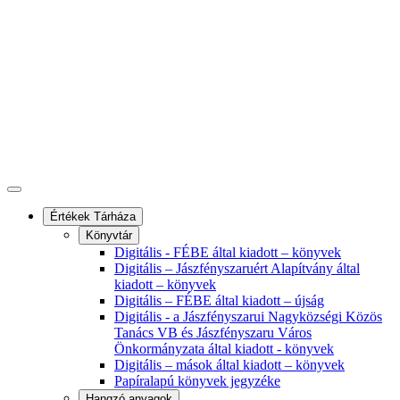
Értékek Tárháza
Könyvtár
Digitális - FÉBE által kiadott – könyvek
Digitális – Jászfényszaruért Alapítvány által
kiadott – könyvek
Digitális – FÉBE által kiadott – újság
Digitális - a Jászfényszarui Nagyközségi Közös
Tanács VB és Jászfényszaru Város
Önkormányzata által kiadott - könyvek
Digitális – mások által kiadott – könyvek
Papíralapú könyvek jegyzéke
Hangzó anyagok