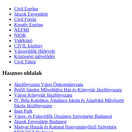
Civil Európa
Jászok Egyesülete
Civil Forrás
Kreatív Európa
NEFMI
NIOK
Vidékjáró
CIVIL közlöny
Városvédők Hírlevele
Közösségi művelődés
Civil Tükör
Hasznos oldalak
Jászfényszaru Város Önkormányzata
Petőfi Sándor Művelődési Ház és Könyvtár Jászfényszaru
Városi Könyvtár Jászfényszaru
IV. Béla Katolikus Általános Iskola és Alapfokú Művészeti
Iskola Jászfényszaru
Ipari Park
Város- és Faluvédők Országos Szövetsége Budapest
Jászok Egyesülete Budapest
Magyar Huszár és Katonai Hagyományőrző Szövetség