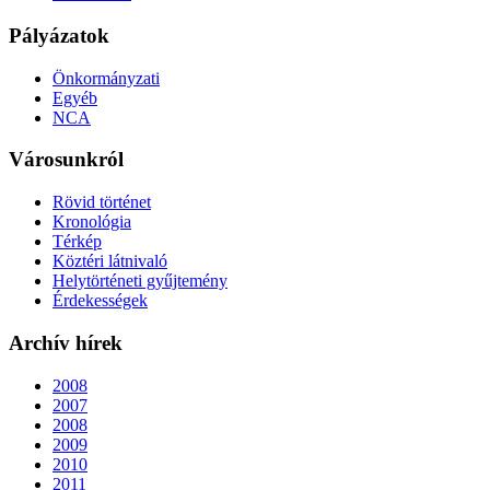
Pályázatok
Önkormányzati
Egyéb
NCA
Városunkról
Rövid történet
Kronológia
Térkép
Köztéri látnivaló
Helytörténeti gyűjtemény
Érdekességek
Archív hírek
2008
2007
2008
2009
2010
2011