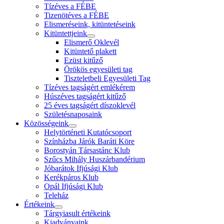
Tízéves a FÉBE
Tizenötéves a FÉBE
Elismeréseink, kitüntetéseink
Kitüntettjeink
Elismerő Oklevél
Kitüntető plakett
Ezüst kitűző
Örökös egyesületi tag
Tiszteletbeli Egyesületi Tag
Tízéves tagságért emlékérem
Húszéves tagságért kitűző
25 éves tagságért díszoklevél
Születésnaposaink
Közösségeink
Helytörténeti Kutatócsoport
Színházba Járók Baráti Köre
Borostyán Társastánc Klub
Szűcs Mihály Huszárbandérium
Jóbarátok Ifjúsági Klub
Kerékpáros Klub
Opál Ifjúsági Klub
Teleház
Értékeink
Tárgyiasult értékeink
Kiadványaink