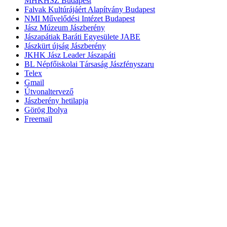
MHKHSZ Budapest
Falvak Kultúrájáért Alapítvány Budapest
NMI Művelődési Intézet Budapest
Jász Múzeum Jászberény
Jászapátiak Baráti Egyesülete JABE
Jászkürt újság Jászberény
JKHK Jász Leader Jászapáti
BL Népfőiskolai Társaság Jászfényszaru
Telex
Gmail
Útvonaltervező
Jászberény hetilapja
Görög Ibolya
Freemail