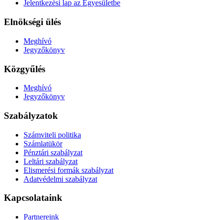
Jelentkezési lap az Egyesületbe
Elnökségi ülés
Meghívó
Jegyzőkönyv
Közgyűlés
Meghívó
Jegyzőkönyv
Szabályzatok
Számviteli politika
Számlatükör
Pénztári szabályzat
Leltári szabályzat
Elismerési formák szabályzat
Adatvédelmi szabályzat
Kapcsolataink
Partnereink