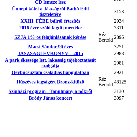
CD lemeze lesz
Ünnepi kötet a Jászságról Bathó Edit
3153
tiszteletére
XXIII. FÉBE bálról értesítés
2934
2016 évre szóló tagdíj mértéke
3311
Réz
SZJA 1%-os felajánlásának kérése
2896
Bertold
Macsi Sándor 90 éves
3251
JÁSZSÁGI ÉVKÖNYV – 2015
2988
A park ékessége lett, lakosság tájékoztatását
2981
szolgálja
Óévbúcsúztató családias hangulatban
2921
Réz
Húszéves tagságért Bronz-kitűző
48125
Bertold
Színházi program - Tanulmány a nőkről
3130
Bródy János koncert
3097