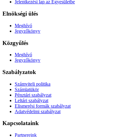
Jelentkezési lap az Egyesületbe
Elnökségi ülés
Meghívó
Jegyzőkönyv
Közgyűlés
Meghívó
Jegyzőkönyv
Szabályzatok
Számviteli politika
Számlatükör
Pénztári szabályzat
Leltári szabályzat
Elismerési formák szabályzat
Adatvédelmi szabályzat
Kapcsolataink
Partnereink