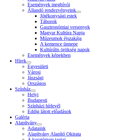
Események meghívói
Állandó rendezvényeink
Jótékonysági estek
Táborok
Gasztronómiai versenyek
Magyar Kultúra Napja
Múzeumok éjszakája
A kemence ünnepe
Kultúrális örökség napok
Események képekben
Hírek
Egyesületi
Városi
Jászsági
Országos
Színház
Helyi
Budapesti
Színházi hírlevél
Eddig látott előadások
Galéria
Alapítvány
Adataink
Alapítvány Alapító Okirata
A kuratórium tagjai