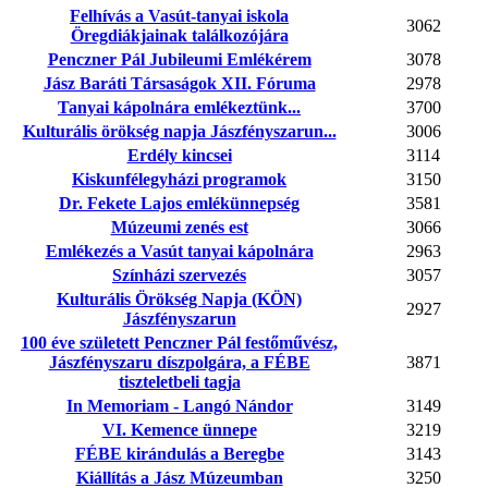
Felhívás a Vasút-tanyai iskola
3062
Öregdiákjainak találkozójára
Penczner Pál Jubileumi Emlékérem
3078
Jász Baráti Társaságok XII. Fóruma
2978
Tanyai kápolnára emlékeztünk...
3700
Kulturális örökség napja Jászfényszarun...
3006
Erdély kincsei
3114
Kiskunfélegyházi programok
3150
Dr. Fekete Lajos emlékünnepség
3581
Múzeumi zenés est
3066
Emlékezés a Vasút tanyai kápolnára
2963
Színházi szervezés
3057
Kulturális Örökség Napja (KÖN)
2927
Jászfényszarun
100 éve született Penczner Pál festőművész,
Jászfényszaru díszpolgára, a FÉBE
3871
tiszteletbeli tagja
In Memoriam - Langó Nándor
3149
VI. Kemence ünnepe
3219
FÉBE kirándulás a Beregbe
3143
Kiállítás a Jász Múzeumban
3250