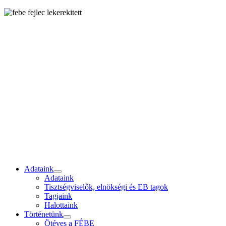
Adataink
Adataink
Tisztségviselők, elnökségi és EB tagok
Tagjaink
Halottaink
Történetünk
Ötéves a FÉBE