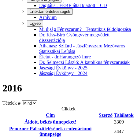
Digitális - FÉBE által kiadott – CD
Értéktári érdekességek
Arhívum
Egyéb
Mi újság Fényszarun? - Tematikus feldolgozása
Dr. Kiss-Bíró Gyöngyvér megvédett
disszertációja
Athanász Szilárd - Jászfényszaru Mezőváros
Statisztikai Leírása
Életút - dr.Harangozó Imre
Dr. Selmeczi László: A katolikus fényszarusiak
Jászsági Évkönyv - 2025
Jászsági Évkönyv - 2024
2016
Tételek #
Cikkek
Cím
Szerző
Találatok
Áldott, békés ünnepeket!
3309
Penczner Pál születésének centenáriumi
3447
ünnepsége