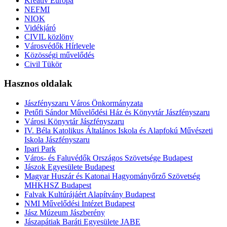
Kreatív Európa
NEFMI
NIOK
Vidékjáró
CIVIL közlöny
Városvédők Hírlevele
Közösségi művelődés
Civil Tükör
Hasznos oldalak
Jászfényszaru Város Önkormányzata
Petőfi Sándor Művelődési Ház és Könyvtár Jászfényszaru
Városi Könyvtár Jászfényszaru
IV. Béla Katolikus Általános Iskola és Alapfokú Művészeti
Iskola Jászfényszaru
Ipari Park
Város- és Faluvédők Országos Szövetsége Budapest
Jászok Egyesülete Budapest
Magyar Huszár és Katonai Hagyományőrző Szövetség
MHKHSZ Budapest
Falvak Kultúrájáért Alapítvány Budapest
NMI Művelődési Intézet Budapest
Jász Múzeum Jászberény
Jászapátiak Baráti Egyesülete JABE