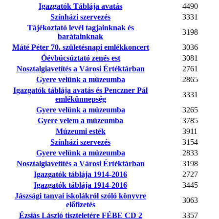
Igazgatók Táblája avatás
4490
Színházi szervezés
3331
Tájékoztató levél tagjainknak és
3198
barátainknak
Máté Péter 70. születésnapi emlékkoncert
3036
Óévbúcsúztató zenés est
3081
Nosztalgiavetítés a Városi Értéktárban
2761
Gyere velünk a múzeumba
2865
Igazgatók táblája avatás és Penczner Pál
3331
emlékünnepség
Gyere velünk a múzeumba
3265
Gyere velem a múzeumba
3785
Múzeumi esték
3911
Színházi szervezés
3154
Gyere velünk a múzeumba
2833
Nosztalgiavetítés a Városi Értéktárban
3198
Igazgatók táblája 1914-2016
2727
Igazgatók táblája 1914-2016
3445
Jászsági tanyai iskolákról szóló könyvre
3063
előfizetés
Ézsiás László tiszteletére FÉBE CD 2
3357