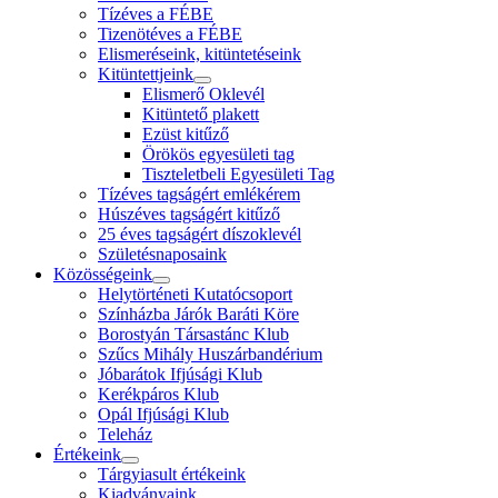
Tízéves a FÉBE
Tizenötéves a FÉBE
Elismeréseink, kitüntetéseink
Kitüntettjeink
Elismerő Oklevél
Kitüntető plakett
Ezüst kitűző
Örökös egyesületi tag
Tiszteletbeli Egyesületi Tag
Tízéves tagságért emlékérem
Húszéves tagságért kitűző
25 éves tagságért díszoklevél
Születésnaposaink
Közösségeink
Helytörténeti Kutatócsoport
Színházba Járók Baráti Köre
Borostyán Társastánc Klub
Szűcs Mihály Huszárbandérium
Jóbarátok Ifjúsági Klub
Kerékpáros Klub
Opál Ifjúsági Klub
Teleház
Értékeink
Tárgyiasult értékeink
Kiadványaink