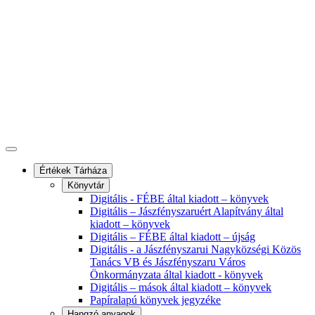
Értékek Tárháza
Könyvtár
Digitális - FÉBE által kiadott – könyvek
Digitális – Jászfényszaruért Alapítvány által
kiadott – könyvek
Digitális – FÉBE által kiadott – újság
Digitális - a Jászfényszarui Nagyközségi Közös
Tanács VB és Jászfényszaru Város
Önkormányzata által kiadott - könyvek
Digitális – mások által kiadott – könyvek
Papíralapú könyvek jegyzéke
Hangzó anyagok