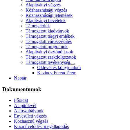
Alapítványi végzés
Közhasznúsági végzés
Közhasznúsági jelentések
Alapítványi bevételek
Támogatóink
Támogatott kiadványok
Támogatott tárgyi emlékek
Támogatott városszépítés
Támogatott programok
Alapítványi ösztöndíjasok
Támogatott szakdolgozatok
Támogatott tevékenység
Oklevél és könyjutalom
Kazincy Ferenc érem
Naptár
Dokumentumok
Főoldal
Alapítólevél
Alapszabályunk
Egyesületi végzés
Közhasznú végzés
Közművelődési megállapodás