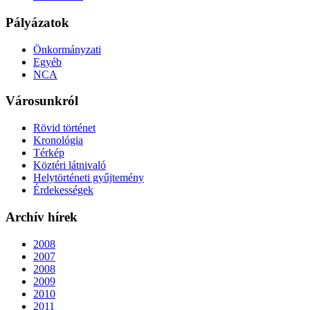
Pályázatok
Önkormányzati
Egyéb
NCA
Városunkról
Rövid történet
Kronológia
Térkép
Köztéri látnivaló
Helytörténeti gyűjtemény
Érdekességek
Archív hírek
2008
2007
2008
2009
2010
2011