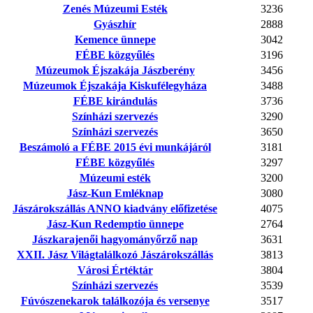
Zenés Múzeumi Esték
3236
Gyászhír
2888
Kemence ünnepe
3042
FÉBE közgyűlés
3196
Múzeumok Éjszakája Jászberény
3456
Múzeumok Éjszakája Kiskufélegyháza
3488
FÉBE kirándulás
3736
Színházi szervezés
3290
Színházi szervezés
3650
Beszámoló a FÉBE 2015 évi munkájáról
3181
FÉBE közgyűlés
3297
Múzeumi esték
3200
Jász-Kun Emléknap
3080
Jászárokszállás ANNO kiadvány előfizetése
4075
Jász-Kun Redemptio ünnepe
2764
Jászkarajenői hagyományőrző nap
3631
XXII. Jász Világtalálkozó Jászárokszállás
3813
Városi Értéktár
3804
Színházi szervezés
3539
Fúvószenekarok találkozója és versenye
3517