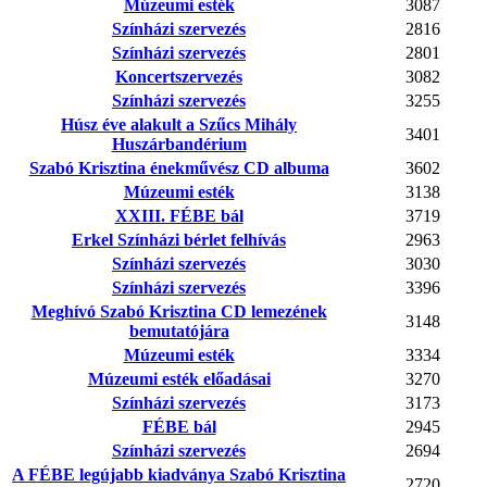
Múzeumi esték
3087
Színházi szervezés
2816
Színházi szervezés
2801
Koncertszervezés
3082
Színházi szervezés
3255
Húsz éve alakult a Szűcs Mihály
3401
Huszárbandérium
Szabó Krisztina énekművész CD albuma
3602
Múzeumi esték
3138
XXIII. FÉBE bál
3719
Erkel Színházi bérlet felhívás
2963
Színházi szervezés
3030
Színházi szervezés
3396
Meghívó Szabó Krisztina CD lemezének
3148
bemutatójára
Múzeumi esték
3334
Múzeumi esték előadásai
3270
Színházi szervezés
3173
FÉBE bál
2945
Színházi szervezés
2694
A FÉBE legújabb kiadványa Szabó Krisztina
2720