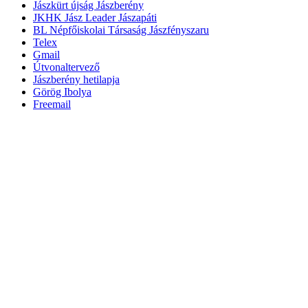
Jászkürt újság Jászberény
JKHK Jász Leader Jászapáti
BL Népfőiskolai Társaság Jászfényszaru
Telex
Gmail
Útvonaltervező
Jászberény hetilapja
Görög Ibolya
Freemail