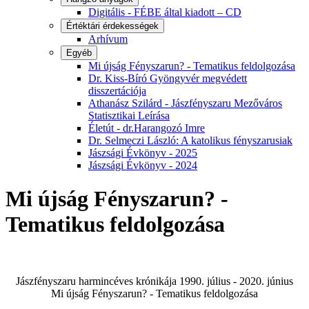
Digitális - FÉBE által kiadott – CD
Értéktári érdekességek
Arhívum
Egyéb
Mi újság Fényszarun? - Tematikus feldolgozása
Dr. Kiss-Bíró Gyöngyvér megvédett
disszertációja
Athanász Szilárd - Jászfényszaru Mezőváros
Statisztikai Leírása
Életút - dr.Harangozó Imre
Dr. Selmeczi László: A katolikus fényszarusiak
Jászsági Évkönyv - 2025
Jászsági Évkönyv - 2024
Mi újság Fényszarun? -
Tematikus feldolgozása
Jászfényszaru harmincéves krónikája 1990. július - 2020. június
Mi újság Fényszarun? - Tematikus feldolgozása