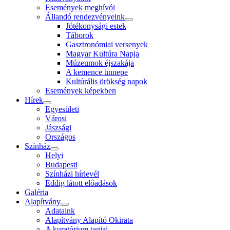
Események meghívói
Állandó rendezvényeink
Jótékonysági estek
Táborok
Gasztronómiai versenyek
Magyar Kultúra Napja
Múzeumok éjszakája
A kemence ünnepe
Kultúrális örökség napok
Események képekben
Hírek
Egyesületi
Városi
Jászsági
Országos
Színház
Helyi
Budapesti
Színházi hírlevél
Eddig látott előadások
Galéria
Alapítvány
Adataink
Alapítvány Alapító Okirata
A kuratórium tagjai