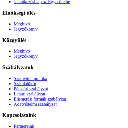
Jelentkezési lap az Egyesületbe
Elnökségi ülés
Meghívó
Jegyzőkönyv
Közgyűlés
Meghívó
Jegyzőkönyv
Szabályzatok
Számviteli politika
Számlatükör
Pénztári szabályzat
Leltári szabályzat
Elismerési formák szabályzat
Adatvédelmi szabályzat
Kapcsolataink
Partnereink