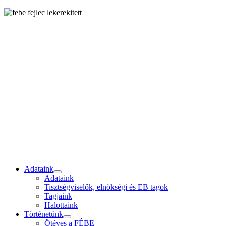
Adataink
Adataink
Tisztségviselők, elnökségi és EB tagok
Tagjaink
Halottaink
Történetünk
Ötéves a FÉBE