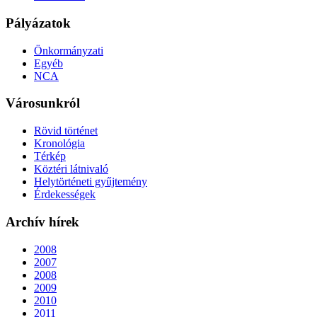
Pályázatok
Önkormányzati
Egyéb
NCA
Városunkról
Rövid történet
Kronológia
Térkép
Köztéri látnivaló
Helytörténeti gyűjtemény
Érdekességek
Archív hírek
2008
2007
2008
2009
2010
2011