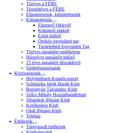
Tízéves a FÉBE
Tizenötéves a FÉBE
Elismeréseink, kitüntetéseink
Kitüntettjeink
Elismerő Oklevél
Kitüntető plakett
Ezüst kitűző
Örökös egyesületi tag
Tiszteletbeli Egyesületi Tag
Tízéves tagságért emlékérem
Húszéves tagságért kitűző
25 éves tagságért díszoklevél
Születésnaposaink
Közösségeink
Helytörténeti Kutatócsoport
Színházba Járók Baráti Köre
Borostyán Társastánc Klub
Szűcs Mihály Huszárbandérium
Jóbarátok Ifjúsági Klub
Kerékpáros Klub
Opál Ifjúsági Klub
Teleház
Értékeink
Tárgyiasult értékeink
Kiadványaink