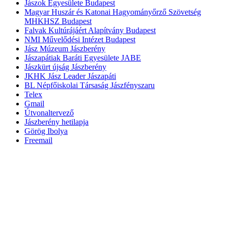
Jászok Egyesülete Budapest
Magyar Huszár és Katonai Hagyományőrző Szövetség
MHKHSZ Budapest
Falvak Kultúrájáért Alapítvány Budapest
NMI Művelődési Intézet Budapest
Jász Múzeum Jászberény
Jászapátiak Baráti Egyesülete JABE
Jászkürt újság Jászberény
JKHK Jász Leader Jászapáti
BL Népfőiskolai Társaság Jászfényszaru
Telex
Gmail
Útvonaltervező
Jászberény hetilapja
Görög Ibolya
Freemail