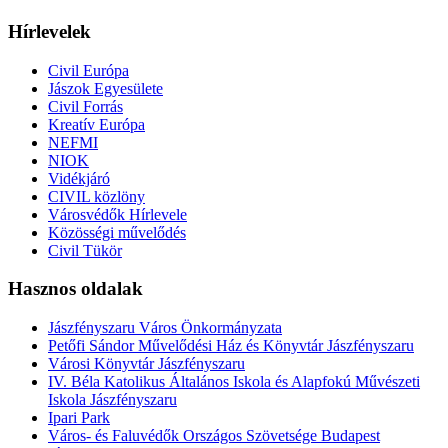
Hírlevelek
Civil Európa
Jászok Egyesülete
Civil Forrás
Kreatív Európa
NEFMI
NIOK
Vidékjáró
CIVIL közlöny
Városvédők Hírlevele
Közösségi művelődés
Civil Tükör
Hasznos oldalak
Jászfényszaru Város Önkormányzata
Petőfi Sándor Művelődési Ház és Könyvtár Jászfényszaru
Városi Könyvtár Jászfényszaru
IV. Béla Katolikus Általános Iskola és Alapfokú Művészeti
Iskola Jászfényszaru
Ipari Park
Város- és Faluvédők Országos Szövetsége Budapest