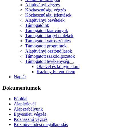
Alapítványi végzés
Közhasznúsági végzés
Közhasznúsági jelentések
Alapítványi bevételek
Támogatóink
Támogatott kiadványok
Támogatott tárgyi emlékek
Támogatott városszépítés
Támogatott programok
Alapítványi ösztöndíjasok
Támogatott szakdolgozatok
Támogatott tevékenység
Oklevél és könyjutalom
Kazincy Ferenc érem
Naptár
Dokumentumok
Főoldal
Alapítólevél
Alapszabályunk
Egyesületi végzés
Közhasznú végzés
Közművelődési megállapodás