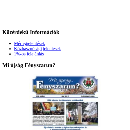
Közérdekű Információk
Mérlegjelentések
Közhasznúsági jelentések
1%-os felajánlás
Mi újság Fényszarun?