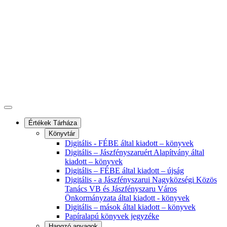
Értékek Tárháza
Könyvtár
Digitális - FÉBE által kiadott – könyvek
Digitális – Jászfényszaruért Alapítvány által
kiadott – könyvek
Digitális – FÉBE által kiadott – újság
Digitális - a Jászfényszarui Nagyközségi Közös
Tanács VB és Jászfényszaru Város
Önkormányzata által kiadott - könyvek
Digitális – mások által kiadott – könyvek
Papíralapú könyvek jegyzéke
Hangzó anyagok