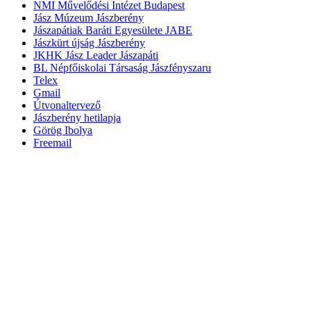
NMI Művelődési Intézet Budapest
Jász Múzeum Jászberény
Jászapátiak Baráti Egyesülete JABE
Jászkürt újság Jászberény
JKHK Jász Leader Jászapáti
BL Népfőiskolai Társaság Jászfényszaru
Telex
Gmail
Útvonaltervező
Jászberény hetilapja
Görög Ibolya
Freemail