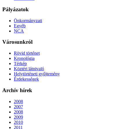
Pályázatok
Önkormányzati
Egyéb
NCA
Városunkról
Rövid történet
Kronológia
Térkép
Köztéri látnivaló
Helytörténeti gyűjtemény
Érdekességek
Archív hírek
2008
2007
2008
2009
2010
2011