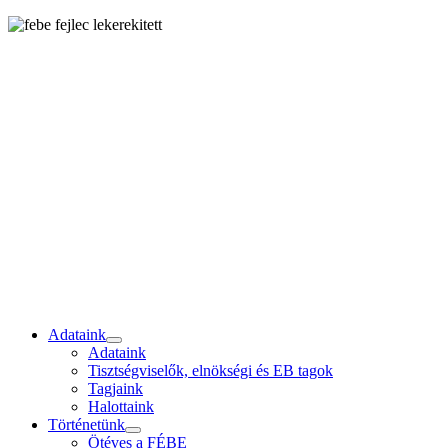
Adataink
Adataink
Tisztségviselők, elnökségi és EB tagok
Tagjaink
Halottaink
Történetünk
Ötéves a FÉBE