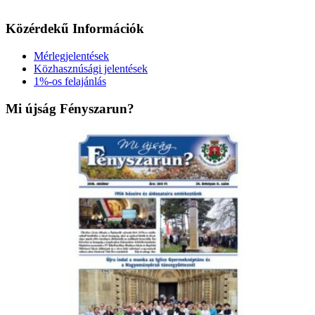
Közérdekű Információk
Mérlegjelentések
Közhasznúsági jelentések
1%-os felajánlás
Mi újság Fényszarun?