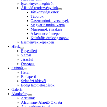
Események meghívói
Állandó rendezvényeink
Jótékonysági estek
Táborok
Gasztronómiai versenyek
Magyar Kultúra Napja
Múzeumok éjszakája
A kemence ünnepe
Kultúrális örökség napok
Események képekben
Hírek
Egyesületi
Városi
Jászsági
Országos
Színház
Helyi
Budapesti
Színházi hírlevél
Eddig látott előadások
Galéria
Alapítvány
Adataink
Alapítvány Alapító Okirata
A kuratórium tagjai