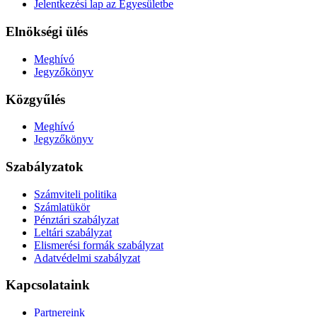
Jelentkezési lap az Egyesületbe
Elnökségi ülés
Meghívó
Jegyzőkönyv
Közgyűlés
Meghívó
Jegyzőkönyv
Szabályzatok
Számviteli politika
Számlatükör
Pénztári szabályzat
Leltári szabályzat
Elismerési formák szabályzat
Adatvédelmi szabályzat
Kapcsolataink
Partnereink