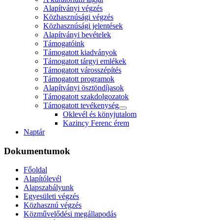
Alapítványi végzés
Közhasznúsági végzés
Közhasznúsági jelentések
Alapítványi bevételek
Támogatóink
Támogatott kiadványok
Támogatott tárgyi emlékek
Támogatott városszépítés
Támogatott programok
Alapítványi ösztöndíjasok
Támogatott szakdolgozatok
Támogatott tevékenység
Oklevél és könyjutalom
Kazincy Ferenc érem
Naptár
Dokumentumok
Főoldal
Alapítólevél
Alapszabályunk
Egyesületi végzés
Közhasznú végzés
Közművelődési megállapodás