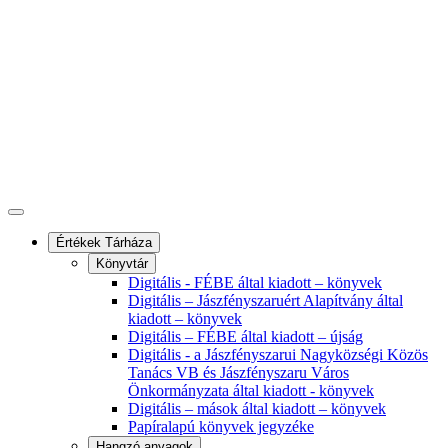
Értékek Tárháza
Könyvtár
Digitális - FÉBE által kiadott – könyvek
Digitális – Jászfényszaruért Alapítvány által
kiadott – könyvek
Digitális – FÉBE által kiadott – újság
Digitális - a Jászfényszarui Nagyközségi Közös
Tanács VB és Jászfényszaru Város
Önkormányzata által kiadott - könyvek
Digitális – mások által kiadott – könyvek
Papíralapú könyvek jegyzéke
Hangzó anyagok