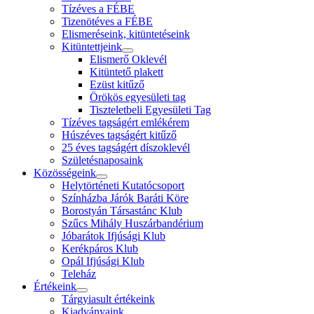
Tízéves a FÉBE
Tizenötéves a FÉBE
Elismeréseink, kitüntetéseink
Kitüntettjeink
Elismerő Oklevél
Kitüntető plakett
Ezüst kitűző
Örökös egyesületi tag
Tiszteletbeli Egyesületi Tag
Tízéves tagságért emlékérem
Húszéves tagságért kitűző
25 éves tagságért díszoklevél
Születésnaposaink
Közösségeink
Helytörténeti Kutatócsoport
Színházba Járók Baráti Köre
Borostyán Társastánc Klub
Szűcs Mihály Huszárbandérium
Jóbarátok Ifjúsági Klub
Kerékpáros Klub
Opál Ifjúsági Klub
Teleház
Értékeink
Tárgyiasult értékeink
Kiadványaink