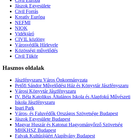
Civil Európa
Jászok Egyesülete
Civil Forrás
Kreatív Európa
NEFMI
NIOK
Vidékjáró
CIVIL közlöny
Városvédők Hírlevele
Közösségi művelődés
Civil Tükör
Hasznos oldalak
Jászfényszaru Város Önkormányzata
Petőfi Sándor Művelődési Ház és Könyvtár Jászfényszaru
Városi Könyvtár Jászfényszaru
IV. Béla Katolikus Általános Iskola és Alapfokú Művészeti
Iskola Jászfényszaru
Ipari Park
Város- és Faluvédők Országos Szövetsége Budapest
Jászok Egyesülete Budapest
Magyar Huszár és Katonai Hagyományőrző Szövetség
MHKHSZ Budapest
Falvak Kultúrájáért Alapítvány Budapest