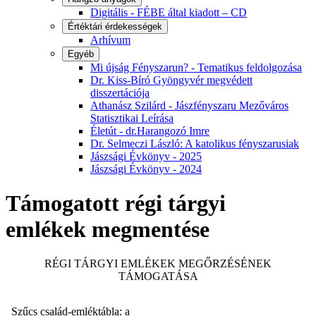
Digitális - FÉBE által kiadott – CD
Értéktári érdekességek
Arhívum
Egyéb
Mi újság Fényszarun? - Tematikus feldolgozása
Dr. Kiss-Bíró Gyöngyvér megvédett
disszertációja
Athanász Szilárd - Jászfényszaru Mezőváros
Statisztikai Leírása
Életút - dr.Harangozó Imre
Dr. Selmeczi László: A katolikus fényszarusiak
Jászsági Évkönyv - 2025
Jászsági Évkönyv - 2024
Támogatott régi tárgyi
emlékek megmentése
RÉGI TÁRGYI EMLÉKEK MEGŐRZÉSÉNEK
TÁMOGATÁSA
Szűcs család-emléktábla: a