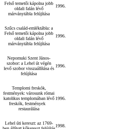
Felső temetői kápolna jobb
1996.
oldali falán lévő
márványtábla felújítása
Szűcs család-emléktábla: a
Felső temetői kápolna jobb
1996.
oldali falán lévő
márványtábla felújítása
Nepomuki Szent János-
szobor: a Lehel út végén
1996.
levő szobor visszaállítása és
felújítása
Templomi freskók,
festmények: városunk római
katolikus templomában lévő
1996.
freskók, festmények
restaurálása
Lehel úti kereszt: az 1769-
1998.
ben állított kőkereszt felújítás