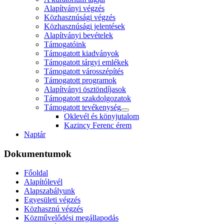
Alapítványi végzés
Közhasznúsági végzés
Közhasznúsági jelentések
Alapítványi bevételek
Támogatóink
Támogatott kiadványok
Támogatott tárgyi emlékek
Támogatott városszépítés
Támogatott programok
Alapítványi ösztöndíjasok
Támogatott szakdolgozatok
Támogatott tevékenység
Oklevél és könyjutalom
Kazincy Ferenc érem
Naptár
Dokumentumok
Főoldal
Alapítólevél
Alapszabályunk
Egyesületi végzés
Közhasznú végzés
Közművelődési megállapodás