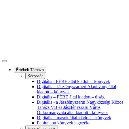
Értékek Tárháza
Könyvtár
Digitális - FÉBE által kiadott – könyvek
Digitális – Jászfényszaruért Alapítvány által
kiadott – könyvek
Digitális – FÉBE által kiadott – újság
Digitális - a Jászfényszarui Nagyközségi Közös
Tanács VB és Jászfényszaru Város
Önkormányzata által kiadott - könyvek
Digitális – mások által kiadott – könyvek
Papíralapú könyvek jegyzéke
Hangzó anyagok