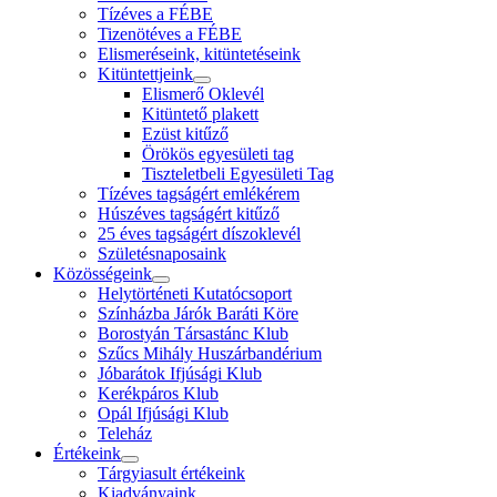
Tízéves a FÉBE
Tizenötéves a FÉBE
Elismeréseink, kitüntetéseink
Kitüntettjeink
Elismerő Oklevél
Kitüntető plakett
Ezüst kitűző
Örökös egyesületi tag
Tiszteletbeli Egyesületi Tag
Tízéves tagságért emlékérem
Húszéves tagságért kitűző
25 éves tagságért díszoklevél
Születésnaposaink
Közösségeink
Helytörténeti Kutatócsoport
Színházba Járók Baráti Köre
Borostyán Társastánc Klub
Szűcs Mihály Huszárbandérium
Jóbarátok Ifjúsági Klub
Kerékpáros Klub
Opál Ifjúsági Klub
Teleház
Értékeink
Tárgyiasult értékeink
Kiadványaink