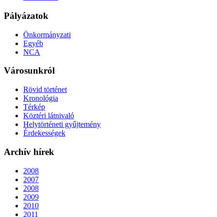
Pályázatok
Önkormányzati
Egyéb
NCA
Városunkról
Rövid történet
Kronológia
Térkép
Köztéri látnivaló
Helytörténeti gyűjtemény
Érdekességek
Archív hírek
2008
2007
2008
2009
2010
2011