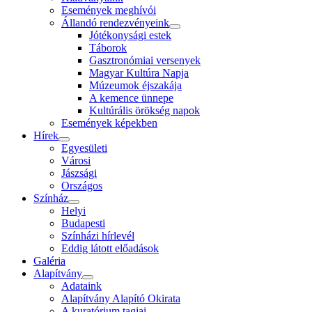
Események meghívói
Állandó rendezvényeink
Jótékonysági estek
Táborok
Gasztronómiai versenyek
Magyar Kultúra Napja
Múzeumok éjszakája
A kemence ünnepe
Kultúrális örökség napok
Események képekben
Hírek
Egyesületi
Városi
Jászsági
Országos
Színház
Helyi
Budapesti
Színházi hírlevél
Eddig látott előadások
Galéria
Alapítvány
Adataink
Alapítvány Alapító Okirata
A kuratórium tagjai