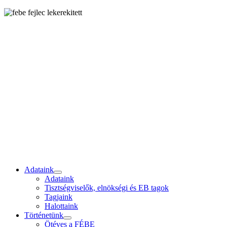
Adataink
Adataink
Tisztségviselők, elnökségi és EB tagok
Tagjaink
Halottaink
Történetünk
Ötéves a FÉBE