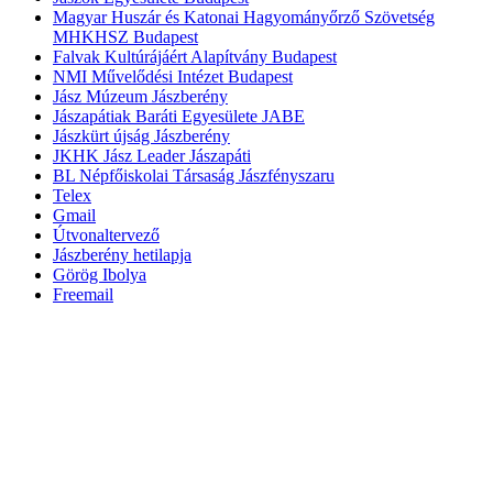
Magyar Huszár és Katonai Hagyományőrző Szövetség
MHKHSZ Budapest
Falvak Kultúrájáért Alapítvány Budapest
NMI Művelődési Intézet Budapest
Jász Múzeum Jászberény
Jászapátiak Baráti Egyesülete JABE
Jászkürt újság Jászberény
JKHK Jász Leader Jászapáti
BL Népfőiskolai Társaság Jászfényszaru
Telex
Gmail
Útvonaltervező
Jászberény hetilapja
Görög Ibolya
Freemail