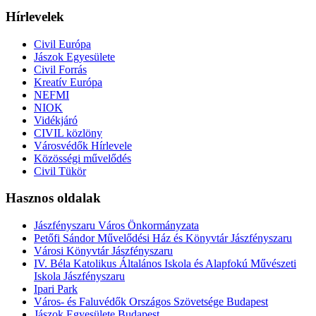
Hírlevelek
Civil Európa
Jászok Egyesülete
Civil Forrás
Kreatív Európa
NEFMI
NIOK
Vidékjáró
CIVIL közlöny
Városvédők Hírlevele
Közösségi művelődés
Civil Tükör
Hasznos oldalak
Jászfényszaru Város Önkormányzata
Petőfi Sándor Művelődési Ház és Könyvtár Jászfényszaru
Városi Könyvtár Jászfényszaru
IV. Béla Katolikus Általános Iskola és Alapfokú Művészeti
Iskola Jászfényszaru
Ipari Park
Város- és Faluvédők Országos Szövetsége Budapest
Jászok Egyesülete Budapest