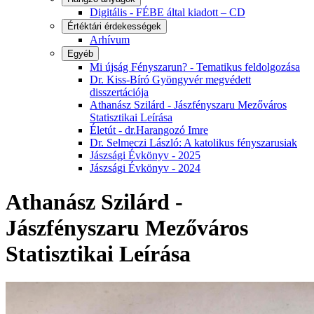
Digitális - FÉBE által kiadott – CD
Értéktári érdekességek
Arhívum
Egyéb
Mi újság Fényszarun? - Tematikus feldolgozása
Dr. Kiss-Bíró Gyöngyvér megvédett
disszertációja
Athanász Szilárd - Jászfényszaru Mezőváros
Statisztikai Leírása
Életút - dr.Harangozó Imre
Dr. Selmeczi László: A katolikus fényszarusiak
Jászsági Évkönyv - 2025
Jászsági Évkönyv - 2024
Athanász Szilárd -
Jászfényszaru Mezőváros
Statisztikai Leírása