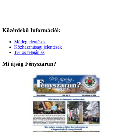
Közérdekű Információk
Mérlegjelentések
Közhasznúsági jelentések
1%-os felajánlás
Mi újság Fényszarun?