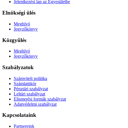
Jelentkezési lap az Egyesületbe
Elnökségi ülés
Meghívó
Jegyzőkönyv
Közgyűlés
Meghívó
Jegyzőkönyv
Szabályzatok
Számviteli politika
Számlatükör
Pénztári szabályzat
Leltári szabályzat
Elismerési formák szabályzat
Adatvédelmi szabályzat
Kapcsolataink
Partnereink