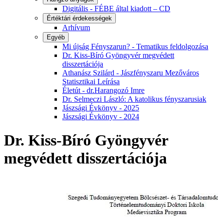
Digitális - FÉBE által kiadott – CD
Értéktári érdekességek
Arhívum
Egyéb
Mi újság Fényszarun? - Tematikus feldolgozása
Dr. Kiss-Bíró Gyöngyvér megvédett
disszertációja
Athanász Szilárd - Jászfényszaru Mezőváros
Statisztikai Leírása
Életút - dr.Harangozó Imre
Dr. Selmeczi László: A katolikus fényszarusiak
Jászsági Évkönyv - 2025
Jászsági Évkönyv - 2024
Dr. Kiss-Bíró Gyöngyvér
megvédett disszertációja