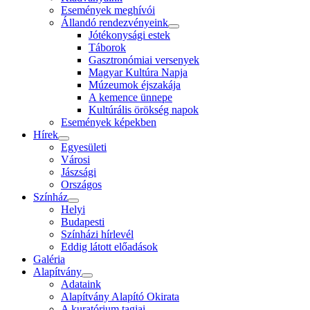
Események meghívói
Állandó rendezvényeink
Jótékonysági estek
Táborok
Gasztronómiai versenyek
Magyar Kultúra Napja
Múzeumok éjszakája
A kemence ünnepe
Kultúrális örökség napok
Események képekben
Hírek
Egyesületi
Városi
Jászsági
Országos
Színház
Helyi
Budapesti
Színházi hírlevél
Eddig látott előadások
Galéria
Alapítvány
Adataink
Alapítvány Alapító Okirata
A kuratórium tagjai