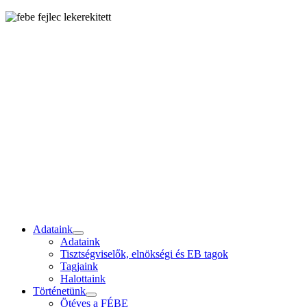
Adataink
Adataink
Tisztségviselők, elnökségi és EB tagok
Tagjaink
Halottaink
Történetünk
Ötéves a FÉBE