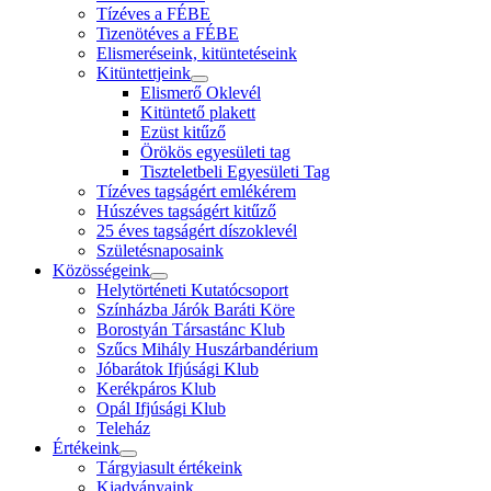
Tízéves a FÉBE
Tizenötéves a FÉBE
Elismeréseink, kitüntetéseink
Kitüntettjeink
Elismerő Oklevél
Kitüntető plakett
Ezüst kitűző
Örökös egyesületi tag
Tiszteletbeli Egyesületi Tag
Tízéves tagságért emlékérem
Húszéves tagságért kitűző
25 éves tagságért díszoklevél
Születésnaposaink
Közösségeink
Helytörténeti Kutatócsoport
Színházba Járók Baráti Köre
Borostyán Társastánc Klub
Szűcs Mihály Huszárbandérium
Jóbarátok Ifjúsági Klub
Kerékpáros Klub
Opál Ifjúsági Klub
Teleház
Értékeink
Tárgyiasult értékeink
Kiadványaink