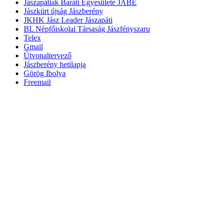
Jászapátiak Baráti Egyesülete JABE
Jászkürt újság Jászberény
JKHK Jász Leader Jászapáti
BL Népfőiskolai Társaság Jászfényszaru
Telex
Gmail
Útvonaltervező
Jászberény hetilapja
Görög Ibolya
Freemail