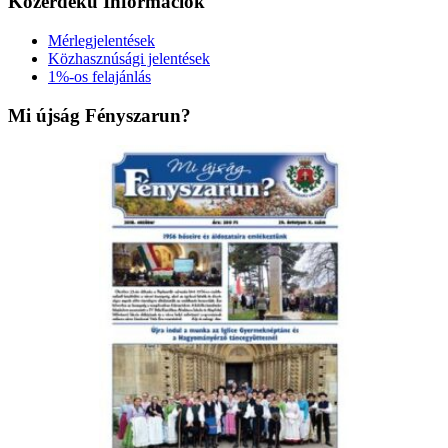
Közérdekű Információk
Mérlegjelentések
Közhasznúsági jelentések
1%-os felajánlás
Mi újság Fényszarun?