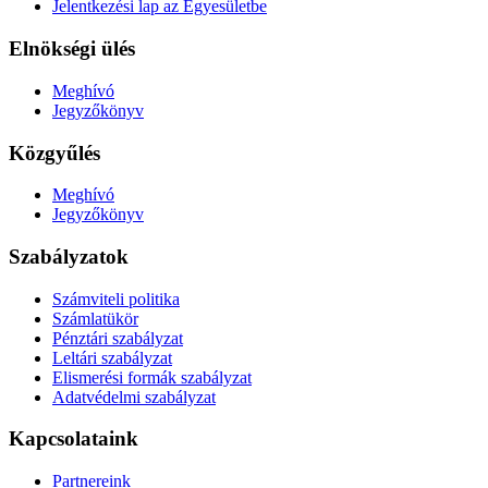
Jelentkezési lap az Egyesületbe
Elnökségi ülés
Meghívó
Jegyzőkönyv
Közgyűlés
Meghívó
Jegyzőkönyv
Szabályzatok
Számviteli politika
Számlatükör
Pénztári szabályzat
Leltári szabályzat
Elismerési formák szabályzat
Adatvédelmi szabályzat
Kapcsolataink
Partnereink