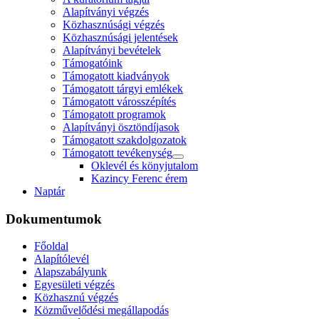
Alapítványi végzés
Közhasznúsági végzés
Közhasznúsági jelentések
Alapítványi bevételek
Támogatóink
Támogatott kiadványok
Támogatott tárgyi emlékek
Támogatott városszépítés
Támogatott programok
Alapítványi ösztöndíjasok
Támogatott szakdolgozatok
Támogatott tevékenység
Oklevél és könyjutalom
Kazincy Ferenc érem
Naptár
Dokumentumok
Főoldal
Alapítólevél
Alapszabályunk
Egyesületi végzés
Közhasznú végzés
Közművelődési megállapodás