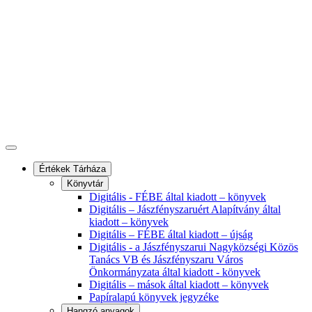
Értékek Tárháza
Könyvtár
Digitális - FÉBE által kiadott – könyvek
Digitális – Jászfényszaruért Alapítvány által
kiadott – könyvek
Digitális – FÉBE által kiadott – újság
Digitális - a Jászfényszarui Nagyközségi Közös
Tanács VB és Jászfényszaru Város
Önkormányzata által kiadott - könyvek
Digitális – mások által kiadott – könyvek
Papíralapú könyvek jegyzéke
Hangzó anyagok