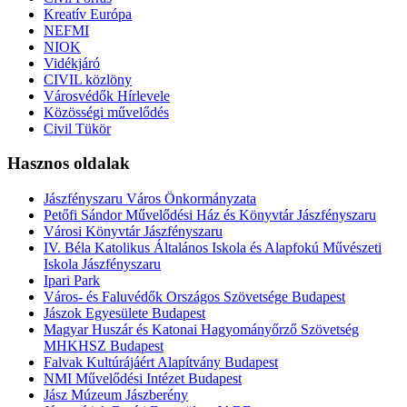
Kreatív Európa
NEFMI
NIOK
Vidékjáró
CIVIL közlöny
Városvédők Hírlevele
Közösségi művelődés
Civil Tükör
Hasznos oldalak
Jászfényszaru Város Önkormányzata
Petőfi Sándor Művelődési Ház és Könyvtár Jászfényszaru
Városi Könyvtár Jászfényszaru
IV. Béla Katolikus Általános Iskola és Alapfokú Művészeti
Iskola Jászfényszaru
Ipari Park
Város- és Faluvédők Országos Szövetsége Budapest
Jászok Egyesülete Budapest
Magyar Huszár és Katonai Hagyományőrző Szövetség
MHKHSZ Budapest
Falvak Kultúrájáért Alapítvány Budapest
NMI Művelődési Intézet Budapest
Jász Múzeum Jászberény