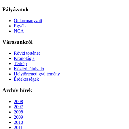
Pályázatok
Önkormányzati
Egyéb
NCA
Városunkról
Rövid történet
Kronológia
Térkép
Köztéri látnivaló
Helytörténeti gyűjtemény
Érdekességek
Archív hírek
2008
2007
2008
2009
2010
2011