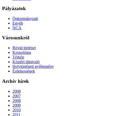
Pályázatok
Önkormányzati
Egyéb
NCA
Városunkról
Rövid történet
Kronológia
Térkép
Köztéri látnivaló
Helytörténeti gyűjtemény
Érdekességek
Archív hírek
2008
2007
2008
2009
2010
2011