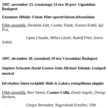
1997. november 23. (vasárnap) 14 óra 30 perc Vígszínház
Budapest
Eisemann Mihály: Fekete Péter operett három felvonásban
Főbb szereplők:
Ábrahám Edit, Csonka Tünde, Eszenyi Enikő, Igó
Éva,
Liptai Claudia, Méhes László, Rudolf Péter, Seress
Zoltán.
1997. december 20. (szombat) 19 óra Várszínház Budapest
Stephen Schwartz-David Greene-John Michael Tebelak: Godspell
musical
két részben Isteni rockjáték Máté és Lukács evangéliuma alapján
Főbb szereplők:
Bori Tamás,
Csomor Csilla,
Dezső Angéla, Dorogi
Barbara,
Gregor Bernadett, Nagyváradi Erzsébet, Tóth