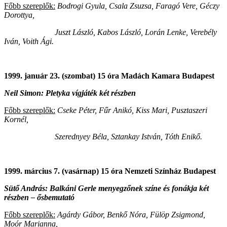
Főbb szereplők:
Bodrogi Gyula, Csala Zsuzsa, Faragó Vere, Géczy
Dorottya,
Juszt László, Kabos László, Lorán Lenke, Verebély
Iván, Voith Ági.
1999. január 23. (szombat) 15 óra Madách Kamara Budapest
Neil Simon: Pletyka vígjáték két részben
Főbb szereplők:
Cseke Péter, Fűr Anikó, Kiss Mari, Pusztaszeri
Kornél,
Szerednyey Béla, Sztankay István, Tóth Enikő.
1999. március 7. (vasárnap) 15 óra Nemzeti Színház Budapest
Sütő András: Balkáni Gerle menyegzőnek színe és fonákja két
részben – ősbemutató
Főbb szereplők:
Agárdy Gábor, Benkő Nóra, Fülöp Zsigmond,
Moór Marianna,