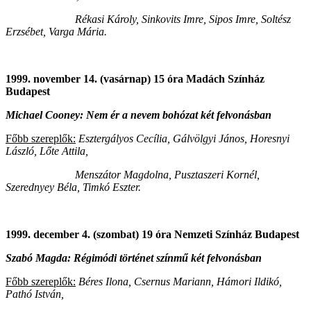
Rékasi Károly, Sinkovits Imre, Sipos Imre, Soltész
Erzsébet, Varga Mária.
1999. november 14. (vasárnap) 15 óra Madách Színház
Budapest
Michael Cooney: Nem ér a nevem bohózat két felvonásban
Főbb szereplők:
Esztergályos Cecília, Gálvölgyi János, Horesnyi
László, Lőte Attila,
Menszátor Magdolna, Pusztaszeri Kornél,
Szerednyey Béla, Timkó Eszter.
1999. december 4. (szombat) 19 óra Nemzeti Színház Budapest
Szabó Magda: Régimódi történet színmű két felvonásban
Főbb szereplők:
Béres Ilona, Csernus Mariann, Hámori Ildikó,
Pathó István,