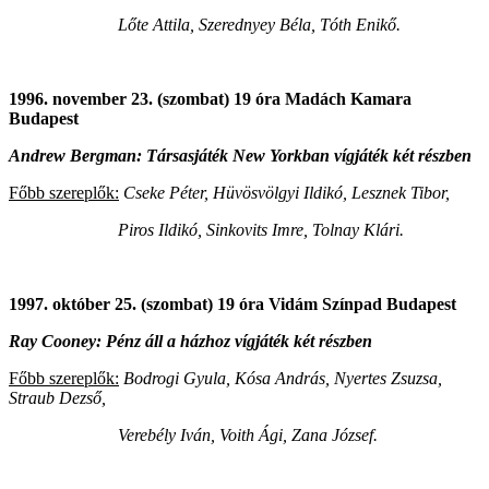
Lőte Attila, Szerednyey Béla, Tóth Enikő.
1996. november 23. (szombat) 19 óra Madách Kamara
Budapest
Andrew Bergman: Társasjáték New Yorkban vígjáték két részben
Főbb szereplők:
Cseke Péter, Hüvösvölgyi Ildikó, Lesznek Tibor,
Piros Ildikó, Sinkovits Imre, Tolnay Klári.
1997. október 25. (szombat) 19 óra Vidám Színpad Budapest
Ray Cooney: Pénz áll a házhoz vígjáték két részben
Főbb szereplők:
Bodrogi Gyula, Kósa András, Nyertes Zsuzsa,
Straub Dezső,
Verebély Iván, Voith Ági, Zana József.