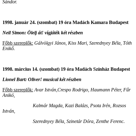
Sándor.
1998. január 24. (szombat) 19 óra Madách Kamara Budapest
Neil Simon: Ölelj át! vígjáték két részben
Főbb szereplők:
Gálvölgyi János, Kiss Mari, Szerednyey Béla, Tóth
Enikő.
1998. március 14. (szombat) 19 óra Madách Színház Budapest
Lionel Bart: Oliver! musical két részben
Főbb szereplők:
Avar István,Crespo Rodrigo, Haumann Péter, Fűr
Anikó,
Kalmár Magda, Kazi Balázs, Psota Irén, Rozsos
István,
Szerednyey Béla, Szinetár Dóra, Zenthe Ferenc.