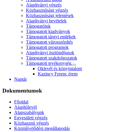
Alapítványi végzés
Közhasznúsági végzés
Közhasznúsági jelentések
Alapítványi bevételek
Támogatóink
Támogatott kiadványok
Támogatott tárgyi emlékek
Támogatott városszépítés
Támogatott programok
Alapítványi ösztöndíjasok
Támogatott szakdolgozatok
Támogatott tevékenység
Oklevél és könyjutalom
Kazincy Ferenc érem
Naptár
Dokumentumok
Főoldal
Alapítólevél
Alapszabályunk
Egyesületi végzés
Közhasznú végzés
Közművelődési megállapodás