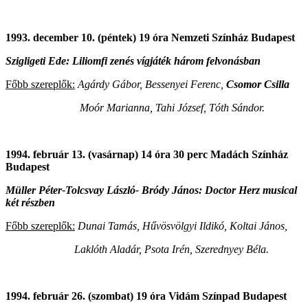
1993. december 10. (péntek) 19 óra Nemzeti Színház Budapest
Szigligeti Ede: Liliomfi zenés vígjáték három felvonásban
Főbb szereplők:
Agárdy Gábor, Bessenyei Ferenc,
Csomor Csilla
Moór Marianna, Tahi József, Tóth Sándor.
1994. február 13. (vasárnap) 14 óra 30 perc Madách Színház
Budapest
Müller Péter-Tolcsvay László- Bródy János: Doctor Herz musical
két részben
Főbb szereplők:
Dunai Tamás, Hűvösvölgyi Ildikó, Koltai János,
Laklóth Aladár, Psota Irén, Szerednyey Béla.
1994. február 26. (szombat) 19 óra Vidám Színpad Budapest