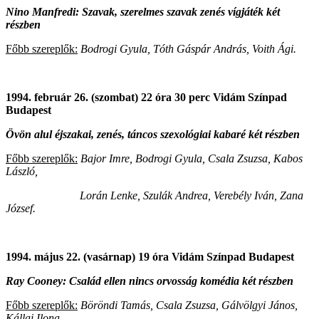
Nino Manfredi: Szavak, szerelmes szavak zenés vígjáték két
részben
Főbb szereplők:
Bodrogi Gyula, Tóth Gáspár András, Voith Ági.
1994. február 26. (szombat) 22 óra 30 perc Vidám Színpad
Budapest
Övön alul éjszakai, zenés, táncos szexológiai kabaré két részben
Főbb szereplők:
Bajor Imre, Bodrogi Gyula, Csala Zsuzsa, Kabos
László,
Lorán Lenke, Szulák Andrea, Verebély Iván, Zana
József.
1994. május 22. (vasárnap) 19 óra Vidám Színpad Budapest
Ray Cooney: Család ellen nincs orvosság komédia két részben
Főbb szereplők:
Böröndi Tamás, Csala Zsuzsa, Gálvölgyi János,
Kállai Ilona,