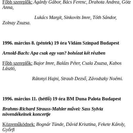
Főbb szereplők:
Agárdy Gábor, Bács Ferenc, Drahota Andrea, Götz
Anna,
Lukács Margit, Sinkovits Imre, Tóth Sándor,
Zolnay Zsuzsa.
1996. március 8. (péntek) 19 óra Vidám Színpad Budapest
Arnold-Bach: Apa csak egy van? bohózat két részben
Főbb szereplők:
Bajor Imre, Balázs Péter, Csala Zsuzsa, Kabos
László,
Rátonyi Hajni, Straub Dezső, Závodszky Noémi.
1996. március 11. (hétfő) 19 óra BM Duna Palota Budapest
Brahms-Richard Strauss-Mahler művei: Sass Sylvia
növendékeinek koncertje
Közreműködnek:
Bognár Tünde, Dávid Krisztina, Fekete Károly,
Győrfi