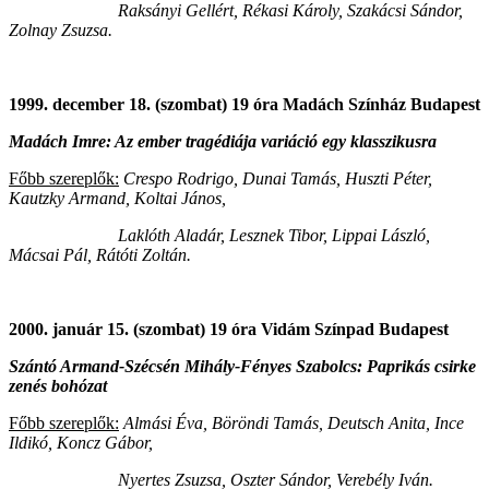
Raksányi Gellért, Rékasi Károly, Szakácsi Sándor,
Zolnay Zsuzsa.
1999. december 18. (szombat) 19 óra Madách Színház Budapest
Madách Imre: Az ember tragédiája variáció egy klasszikusra
Főbb szereplők:
Crespo Rodrigo, Dunai Tamás, Huszti Péter,
Kautzky Armand, Koltai János,
Laklóth Aladár, Lesznek Tibor, Lippai László,
Mácsai Pál, Rátóti Zoltán.
2000. január 15. (szombat) 19 óra Vidám Színpad Budapest
Szántó Armand-Szécsén Mihály-Fényes Szabolcs: Paprikás csirke
zenés bohózat
Főbb szereplők:
Almási Éva, Böröndi Tamás, Deutsch Anita, Ince
Ildikó, Koncz Gábor,
Nyertes Zsuzsa, Oszter Sándor, Verebély Iván.