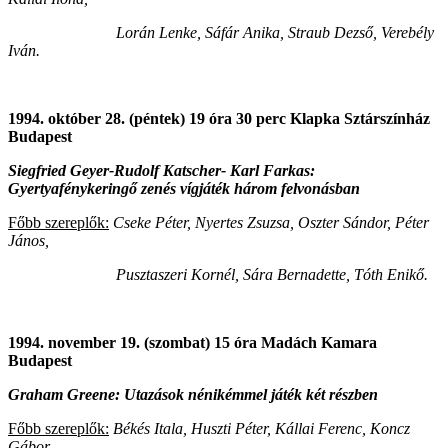
Lorán Lenke, Sáfár Anika, Straub Dezső, Verebély
Iván.
1994. október 28. (péntek) 19 óra 30 perc Klapka Sztárszínház
Budapest
Siegfried Geyer-Rudolf Katscher- Karl Farkas:
Gyertyafénykeringő
zenés vígjáték három felvonásban
Főbb szereplők:
Cseke Péter, Nyertes Zsuzsa, Oszter Sándor, Péter
János,
Pusztaszeri Kornél, Sára Bernadette, Tóth Enikő.
1994. november 19. (szombat) 15 óra Madách Kamara
Budapest
Graham Greene: Utazások nénikémmel játék két részben
Főbb szereplők:
Békés Itala, Huszti Péter, Kállai Ferenc, Koncz
Gábor,