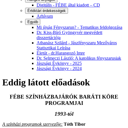
Digitális - FÉBE által kiadott – CD
Értéktári érdekességek
Arhívum
Egyéb
Mi újság Fényszarun? - Tematikus feldolgozása
Dr. Kiss-Bíró Gyöngyvér megvédett
disszertációja
Athanász Szilárd - Jászfényszaru Mezőváros
Statisztikai Leírása
Életút - dr.Harangozó Imre
Dr. Selmeczi László: A katolikus fényszarusiak
Jászsági Évkönyv - 2025
Jászsági Évkönyv - 2024
Eddig látott előadások
FÉBE SZÍNHÁZBAJÁRÓK BARÁTI KÖRE
PROGRAMJAI
1993-tól
A színházi programok szervezője:
Tóth Tibor