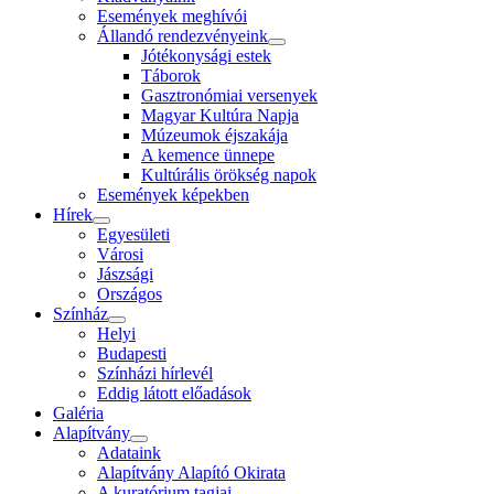
Események meghívói
Állandó rendezvényeink
Jótékonysági estek
Táborok
Gasztronómiai versenyek
Magyar Kultúra Napja
Múzeumok éjszakája
A kemence ünnepe
Kultúrális örökség napok
Események képekben
Hírek
Egyesületi
Városi
Jászsági
Országos
Színház
Helyi
Budapesti
Színházi hírlevél
Eddig látott előadások
Galéria
Alapítvány
Adataink
Alapítvány Alapító Okirata
A kuratórium tagjai