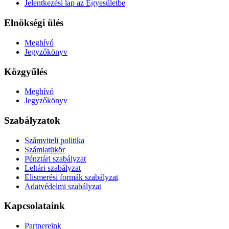
Jelentkezési lap az Egyesületbe
Elnökségi ülés
Meghívó
Jegyzőkönyv
Közgyűlés
Meghívó
Jegyzőkönyv
Szabályzatok
Számviteli politika
Számlatükör
Pénztári szabályzat
Leltári szabályzat
Elismerési formák szabályzat
Adatvédelmi szabályzat
Kapcsolataink
Partnereink