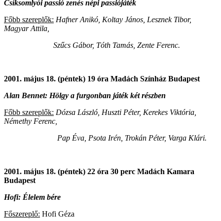
Csíksomlyói passió zenés népi passiójáték
Főbb szereplők:
Hafner Anikó, Koltay János, Lesznek Tibor,
Magyar Attila,
Szűcs Gábor, Tóth Tamás, Zente Ferenc.
2001. május 18. (péntek) 19 óra Madách Színház Budapest
Alan Bennet: Hölgy a furgonban játék két részben
Főbb szereplők:
Dózsa László, Huszti Péter, Kerekes Viktória,
Némethy Ferenc,
Pap Éva, Psota Irén, Trokán Péter, Varga Klári.
2001. május 18. (péntek) 22 óra 30 perc Madách Kamara
Budapest
Hofi: Élelem bére
Főszereplő:
Hofi Géza