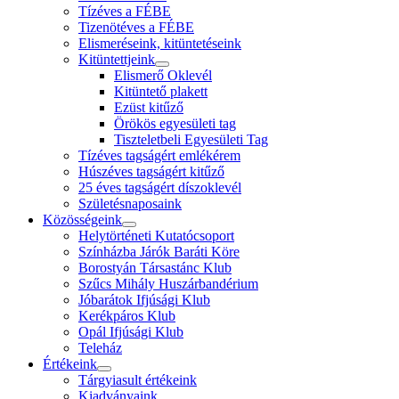
Tízéves a FÉBE
Tizenötéves a FÉBE
Elismeréseink, kitüntetéseink
Kitüntettjeink
Elismerő Oklevél
Kitüntető plakett
Ezüst kitűző
Örökös egyesületi tag
Tiszteletbeli Egyesületi Tag
Tízéves tagságért emlékérem
Húszéves tagságért kitűző
25 éves tagságért díszoklevél
Születésnaposaink
Közösségeink
Helytörténeti Kutatócsoport
Színházba Járók Baráti Köre
Borostyán Társastánc Klub
Szűcs Mihály Huszárbandérium
Jóbarátok Ifjúsági Klub
Kerékpáros Klub
Opál Ifjúsági Klub
Teleház
Értékeink
Tárgyiasult értékeink
Kiadványaink