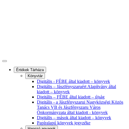
Értékek Tárháza
Könyvtár
Digitális - FÉBE által kiadott – könyvek
Digitális – Jászfényszaruért Alapítvány által
kiadott – könyvek
Digitális – FÉBE által kiadott – újság
Digitális - a Jászfényszarui Nagyközségi Közös
Tanács VB és Jászfényszaru Város
Önkormányzata által kiadott - könyvek
Digitális – mások által kiadott – könyvek
Papíralapú könyvek jegyzéke
Hangzó anyagok