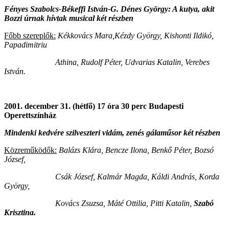
Fényes Szabolcs-Békeffi István-G. Dénes György: A kutya, akit
Bozzi
úrnak hívtak musical két részben
Főbb szereplők:
Kékkovács Mara,Kézdy György, Kishonti Ildikó,
Papadimitriu
Athina, Rudolf Péter, Udvarias Katalin, Verebes
István.
2001. december 31. (hétfő) 17 óra 30 perc Budapesti
Operettszínház
Mindenki kedvére szilveszteri vidám, zenés gálaműsor két részben
Közreműködők:
Balázs Klára, Bencze Ilona, Benkő Péter, Bozsó
József,
Csák József, Kalmár Magda, Káldi András, Korda
György,
Kovács Zsuzsa, Máté Ottilia, Pitti Katalin,
Szabó
Krisztina.