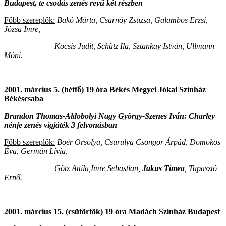
Budapest, te csodás zenés revű két részben
Főbb szereplők:
Bakó Márta, Csarnóy Zsuzsa, Galambos Erzsi,
Józsa Imre,
Kocsis Judit, Schütz Ila, Sztankay István, Ullmann
Móni.
2001. március 5. (hétfő) 19 óra Békés Megyei Jókai Színház
Békéscsaba
Brandon Thomas-Aldobolyi Nagy György-Szenes Iván: Charley
nénje zenés vígjáték 3 felvonásban
Főbb szereplők:
Boér Orsolya, Csurulya Csongor Árpád, Domokos
Éva, Germán Lívia,
Götz Attila,Imre Sebastian,
Jakus Tímea
, Tapasztó
Ernő.
2001. március 15. (csütörtök) 19 óra Madách Színház Budapest