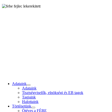
Adataink
Adataink
Tisztségviselők, elnökségi és EB tagok
Tagjaink
Halottaink
Történetünk
Ötéves a FÉBE