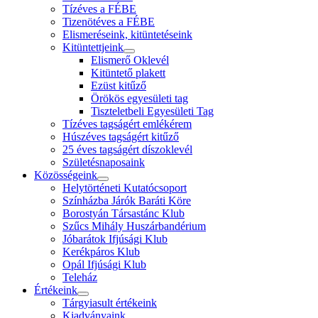
Tízéves a FÉBE
Tizenötéves a FÉBE
Elismeréseink, kitüntetéseink
Kitüntettjeink
Elismerő Oklevél
Kitüntető plakett
Ezüst kitűző
Örökös egyesületi tag
Tiszteletbeli Egyesületi Tag
Tízéves tagságért emlékérem
Húszéves tagságért kitűző
25 éves tagságért díszoklevél
Születésnaposaink
Közösségeink
Helytörténeti Kutatócsoport
Színházba Járók Baráti Köre
Borostyán Társastánc Klub
Szűcs Mihály Huszárbandérium
Jóbarátok Ifjúsági Klub
Kerékpáros Klub
Opál Ifjúsági Klub
Teleház
Értékeink
Tárgyiasult értékeink
Kiadványaink