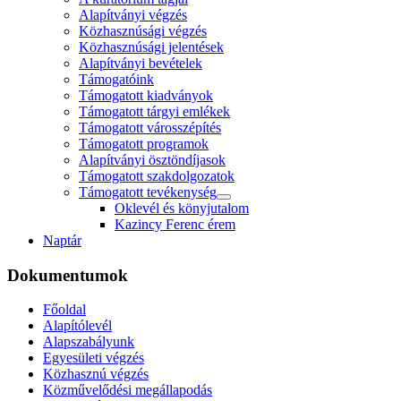
Alapítványi végzés
Közhasznúsági végzés
Közhasznúsági jelentések
Alapítványi bevételek
Támogatóink
Támogatott kiadványok
Támogatott tárgyi emlékek
Támogatott városszépítés
Támogatott programok
Alapítványi ösztöndíjasok
Támogatott szakdolgozatok
Támogatott tevékenység
Oklevél és könyjutalom
Kazincy Ferenc érem
Naptár
Dokumentumok
Főoldal
Alapítólevél
Alapszabályunk
Egyesületi végzés
Közhasznú végzés
Közművelődési megállapodás