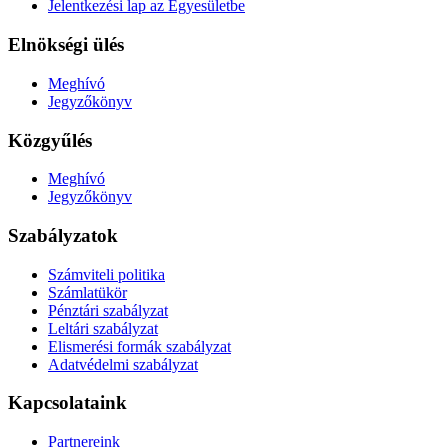
Jelentkezési lap az Egyesületbe
Elnökségi ülés
Meghívó
Jegyzőkönyv
Közgyűlés
Meghívó
Jegyzőkönyv
Szabályzatok
Számviteli politika
Számlatükör
Pénztári szabályzat
Leltári szabályzat
Elismerési formák szabályzat
Adatvédelmi szabályzat
Kapcsolataink
Partnereink