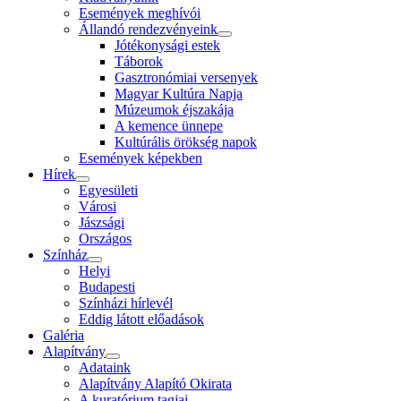
Események meghívói
Állandó rendezvényeink
Jótékonysági estek
Táborok
Gasztronómiai versenyek
Magyar Kultúra Napja
Múzeumok éjszakája
A kemence ünnepe
Kultúrális örökség napok
Események képekben
Hírek
Egyesületi
Városi
Jászsági
Országos
Színház
Helyi
Budapesti
Színházi hírlevél
Eddig látott előadások
Galéria
Alapítvány
Adataink
Alapítvány Alapító Okirata
A kuratórium tagjai