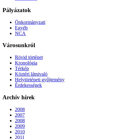
Pályázatok
Önkormányzati
Egyéb
NCA
Városunkról
Rövid történet
Kronológia
Térkép
Köztéri látnivaló
Helytörténeti gyűjtemény
Érdekességek
Archív hírek
2008
2007
2008
2009
2010
2011