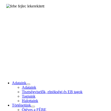
Adataink
Adataink
Tisztségviselők, elnökségi és EB tagok
Tagjaink
Halottaink
Történetünk
Ötéves a FÉBE