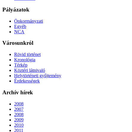
Pályázatok
Önkormányzati
Egyéb
NCA
Városunkról
Rövid történet
Kronológia
Térkép
Köztéri látnivaló
Helytörténeti gyűjtemény
Érdekességek
Archív hírek
2008
2007
2008
2009
2010
2011