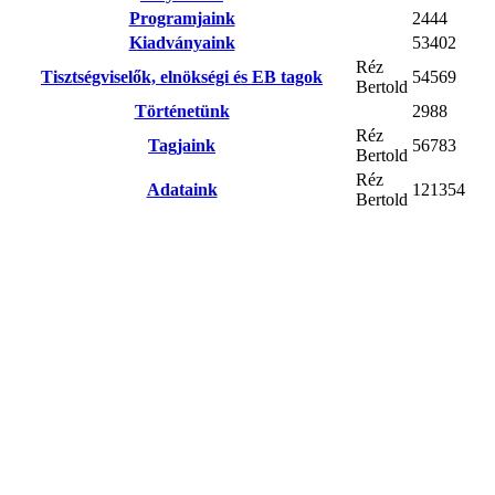
Programjaink
2444
Kiadványaink
53402
Réz
Tisztségviselők, elnökségi és EB tagok
54569
Bertold
Történetünk
2988
Réz
Tagjaink
56783
Bertold
Réz
Adataink
121354
Bertold