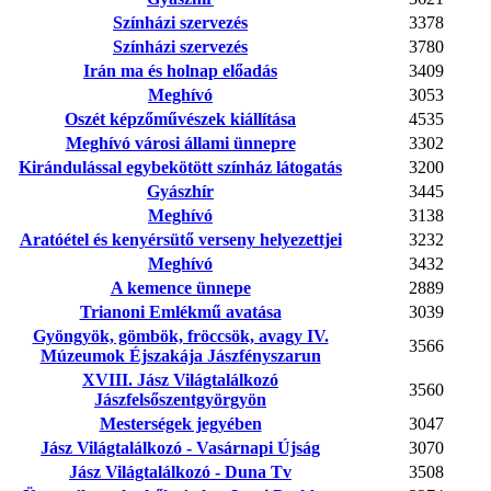
Színházi szervezés
3378
Színházi szervezés
3780
Irán ma és holnap előadás
3409
Meghívó
3053
Oszét képzőművészek kiállítása
4535
Meghívó városi állami ünnepre
3302
Kirándulással egybekötött színház látogatás
3200
Gyászhír
3445
Meghívó
3138
Aratóétel és kenyérsütő verseny helyezettjei
3232
Meghívó
3432
A kemence ünnepe
2889
Trianoni Emlékmű avatása
3039
Gyöngyök, gömbök, fröccsök, avagy IV.
3566
Múzeumok Éjszakája Jászfényszarun
XVIII. Jász Világtalálkozó
3560
Jászfelsőszentgyörgyön
Mesterségek jegyében
3047
Jász Világtalálkozó - Vasárnapi Újság
3070
Jász Világtalálkozó - Duna Tv
3508