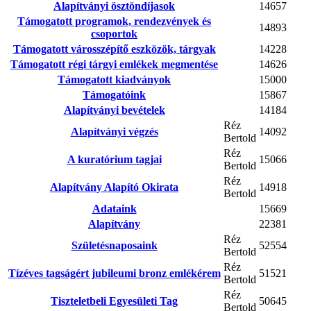
Alapítványi ösztöndíjasok
14657
Támogatott programok, rendezvények és
14893
csoportok
Támogatott városszépítő eszközök, tárgyak
14228
Támogatott régi tárgyi emlékek megmentése
14626
Támogatott kiadványok
15000
Támogatóink
15867
Alapítványi bevételek
14184
Réz
Alapítványi végzés
14092
Bertold
Réz
A kuratórium tagjai
15066
Bertold
Réz
Alapítvány Alapító Okirata
14918
Bertold
Adataink
15669
Alapítvány
22381
Réz
Születésnaposaink
52554
Bertold
Réz
Tízéves tagságért jubileumi bronz emlékérem
51521
Bertold
Réz
Tiszteletbeli Egyesületi Tag
50645
Bertold