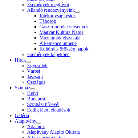
Események meghívói
Állandó rendezvényeink
Jótékonysági estek
Táborok
Gasztronómiai versenyek
Magyar Kultúra Napja
Múzeumok éjszakája
A kemence ünnepe
Kultúrális örökség napok
Események képekben
Hírek
Egyesületi
Városi
Jászsági
Országos
Színház
Helyi
Budapesti
Színházi hírlevél
Eddig látott előadások
Galéria
Alapítvány
Adataink
Alapítvány Alapító Okirata
A kuratórium tagjai