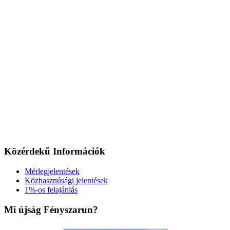
Közérdekű Információk
Mérlegjelentések
Közhasznúsági jelentések
1%-os felajánlás
Mi újság Fényszarun?