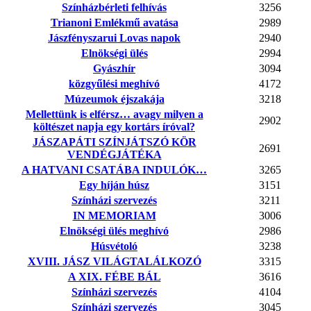
Színházbérleti felhívás
3256
Trianoni Emlékmű avatása
2989
Jászfényszarui Lovas napok
2940
Elnökségi ülés
2994
Gyászhír
3094
közgyűlési meghívó
4172
Múzeumok éjszakája
3218
Mellettünk is elférsz… avagy milyen a
2902
költészet napja egy kortárs íróval?
JÁSZAPÁTI SZÍNJÁTSZÓ KÖR
2691
VENDÉGJÁTÉKA
A HATVANI CSATÁBA INDULÓK…
3265
Egy híján húsz
3151
Színházi szervezés
3211
IN MEMORIAM
3006
Elnökségi ülés meghívó
2986
Húsvétoló
3238
XVIII. JÁSZ VILÁGTALÁLKOZÓ
3315
A XIX. FÉBE BÁL
3616
Színházi szervezés
4104
Színházi szervezés
3045