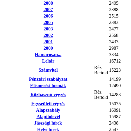
2008
2405
2007
2388
2006
2515
2005
2383
2003
2477
2002
2568
2001
2433
2000
2987
Hamarosan...
3334
Leltár
16712
Réz
Számvitel
15223
Bertold
Pénztári szabályzat
14199
Elismerési formák
12490
Réz
Közhasznú végzés
14283
Bertold
Egyseületi végzés
15035
Alapszabály
16091
Alapítólevél
15987
Jászsági hírek
2438
Helyi hírek
2547