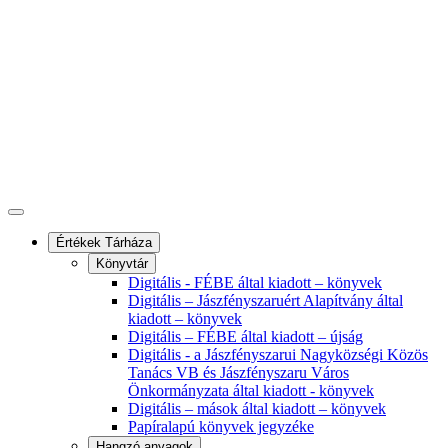
Értékek Tárháza
Könyvtár
Digitális - FÉBE által kiadott – könyvek
Digitális – Jászfényszaruért Alapítvány által
kiadott – könyvek
Digitális – FÉBE által kiadott – újság
Digitális - a Jászfényszarui Nagyközségi Közös
Tanács VB és Jászfényszaru Város
Önkormányzata által kiadott - könyvek
Digitális – mások által kiadott – könyvek
Papíralapú könyvek jegyzéke
Hangzó anyagok