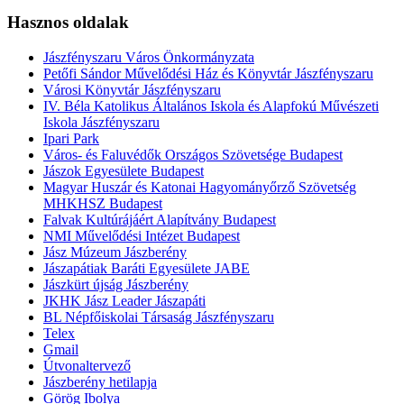
Hasznos oldalak
Jászfényszaru Város Önkormányzata
Petőfi Sándor Művelődési Ház és Könyvtár Jászfényszaru
Városi Könyvtár Jászfényszaru
IV. Béla Katolikus Általános Iskola és Alapfokú Művészeti
Iskola Jászfényszaru
Ipari Park
Város- és Faluvédők Országos Szövetsége Budapest
Jászok Egyesülete Budapest
Magyar Huszár és Katonai Hagyományőrző Szövetség
MHKHSZ Budapest
Falvak Kultúrájáért Alapítvány Budapest
NMI Művelődési Intézet Budapest
Jász Múzeum Jászberény
Jászapátiak Baráti Egyesülete JABE
Jászkürt újság Jászberény
JKHK Jász Leader Jászapáti
BL Népfőiskolai Társaság Jászfényszaru
Telex
Gmail
Útvonaltervező
Jászberény hetilapja
Görög Ibolya