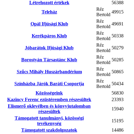
Létrehozott értékek
56388
Réz
Teleház
49915
Bertold
Réz
Opál Ifjúsági Klub
49691
Bertold
Réz
Kerékpáros Klub
50338
Bertold
Réz
Jóbarátok Ifjúsági Klub
50279
Bertold
Réz
Borostyán Társastánc Klub
50285
Bertold
Réz
Szűcs Mihály Huszárbandérium
50865
Bertold
Réz
Színházba Járók Baráti Csoportja
50434
Bertold
Közösségeink
56830
Kazincy Ferenc ezüstéremben részesültek
23393
Elismerő oklevélben és könyvjutalomban
15940
részesültek
Támogatott tanulmányi, közösségi
15195
tevékenység
Támogatott szakdolgozatok
14486