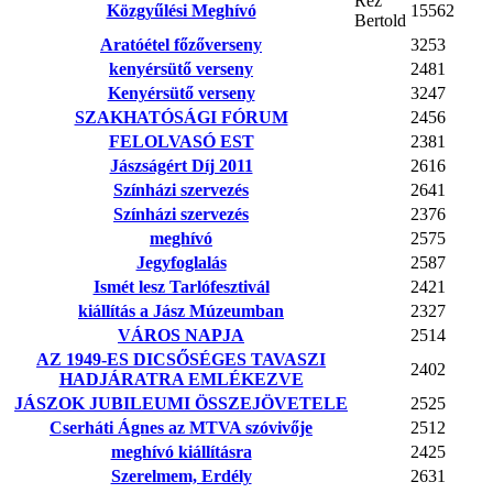
Réz
Közgyűlési Meghívó
15562
Bertold
Aratóétel főzőverseny
3253
kenyérsütő verseny
2481
Kenyérsütő verseny
3247
SZAKHATÓSÁGI FÓRUM
2456
FELOLVASÓ EST
2381
Jászságért Díj 2011
2616
Színházi szervezés
2641
Színházi szervezés
2376
meghívó
2575
Jegyfoglalás
2587
Ismét lesz Tarlófesztivál
2421
kiállítás a Jász Múzeumban
2327
VÁROS NAPJA
2514
AZ 1949-ES DICSŐSÉGES TAVASZI
2402
HADJÁRATRA EMLÉKEZVE
JÁSZOK JUBILEUMI ÖSSZEJÖVETELE
2525
Cserháti Ágnes az MTVA szóvivője
2512
meghívó kiállításra
2425
Szerelmem, Erdély
2631