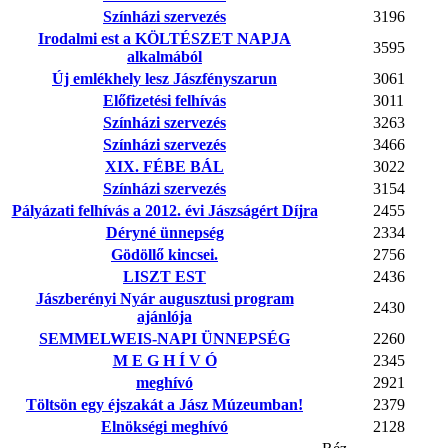
Színházi szervezés
3196
Irodalmi est a KÖLTÉSZET NAPJA
3595
alkalmából
Új emlékhely lesz Jászfényszarun
3061
Előfizetési felhívás
3011
Színházi szervezés
3263
Színházi szervezés
3466
XIX. FÉBE BÁL
3022
Színházi szervezés
3154
Pályázati felhívás a 2012. évi Jászságért Díjra
2455
Déryné ünnepség
2334
Gödöllő kincsei.
2756
LISZT EST
2436
Jászberényi Nyár augusztusi program
2430
ajánlója
SEMMELWEIS-NAPI ÜNNEPSÉG
2260
M E G H Í V Ó
2345
meghívó
2921
Töltsön egy éjszakát a Jász Múzeumban!
2379
Elnökségi meghívó
2128