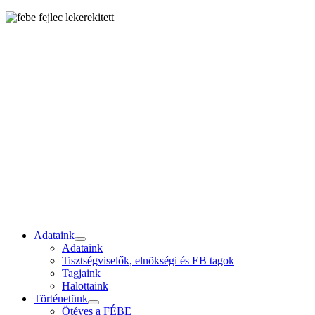
Adataink
Adataink
Tisztségviselők, elnökségi és EB tagok
Tagjaink
Halottaink
Történetünk
Ötéves a FÉBE