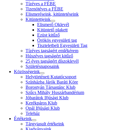
Tízéves a FÉBE
Tizenötéves a FÉBE
Elismeréseink, kitüntetéseink
Kitüntettjeink
Elismerő Oklevél
Kitüntető plakett
Ezüst kitűző
Örökös egyesületi tag
Tiszteletbeli Egyesületi Tag
Tízéves tagságért emlékérem
Húszéves tagságért kitűző
25 éves tagságért díszoklevél
Születésnaposaink
Közösségeink
Helytörténeti Kutatócsoport
Színházba Járók Baráti Köre
Borostyán Társastánc Klub
Szűcs Mihály Huszárbandérium
Jóbarátok Ifjúsági Klub
Kerékpáros Klub
Opál Ifjúsági Klub
Teleház
Értékeink
Tárgyiasult értékeink
Kiadványaink