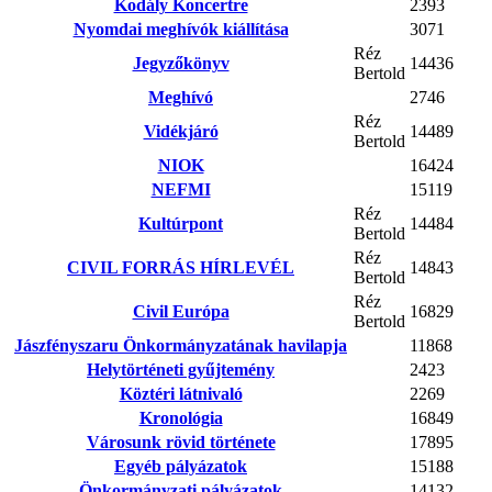
Kodály Koncertre
2393
Nyomdai meghívók kiállítása
3071
Réz
Jegyzőkönyv
14436
Bertold
Meghívó
2746
Réz
Vidékjáró
14489
Bertold
NIOK
16424
NEFMI
15119
Réz
Kultúrpont
14484
Bertold
Réz
CIVIL FORRÁS HÍRLEVÉL
14843
Bertold
Réz
Civil Európa
16829
Bertold
Jászfényszaru Önkormányzatának havilapja
11868
Helytörténeti gyűjtemény
2423
Köztéri látnivaló
2269
Kronológia
16849
Városunk rövid története
17895
Egyéb pályázatok
15188
Önkormányzati pályázatok
14132