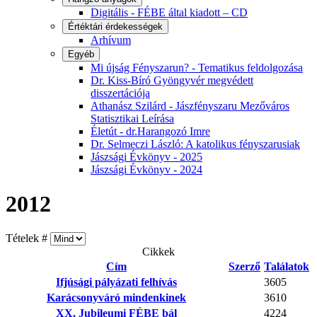
Digitális - FÉBE által kiadott – CD
Értéktári érdekességek
Arhívum
Egyéb
Mi újság Fényszarun? - Tematikus feldolgozása
Dr. Kiss-Bíró Gyöngyvér megvédett
disszertációja
Athanász Szilárd - Jászfényszaru Mezőváros
Statisztikai Leírása
Életút - dr.Harangozó Imre
Dr. Selmeczi László: A katolikus fényszarusiak
Jászsági Évkönyv - 2025
Jászsági Évkönyv - 2024
2012
Tételek #
Cikkek
Cím
Szerző
Találatok
Ifjúsági pályázati felhívás
3605
Karácsonyváró mindenkinek
3610
XX. Jubileumi FÉBE bál
4224