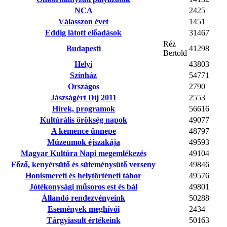
NCA
2425
Válasszon évet
1451
Eddig látott előadások
31467
Réz
Budapesti
41298
Bertold
Helyi
43803
Színház
54771
Országos
2790
Jászságért Díj 2011
2553
Hírek, programok
56616
Kultúrális örökség napok
49077
A kemence ünnepe
48797
Múzeumok éjszakája
49593
Magyar Kultúra Napi megemlékezés
49104
Főző, kenyérsütő és süteménysütő verseny
49846
Honismereti és helytörténeti tábor
49576
Jótékonysági műsoros est és bál
49801
Állandó rendezvényeink
50288
Események meghívói
2434
Tárgyiasult értékeink
50163