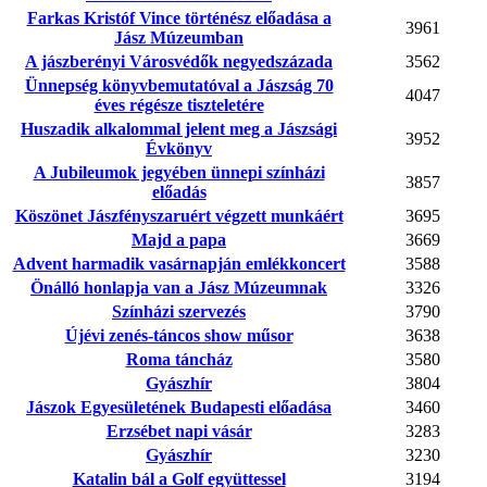
Farkas Kristóf Vince történész előadása a
3961
Jász Múzeumban
A jászberényi Városvédők negyedszázada
3562
Ünnepség könyvbemutatóval a Jászság 70
4047
éves régésze tiszteletére
Huszadik alkalommal jelent meg a Jászsági
3952
Évkönyv
A Jubileumok jegyében ünnepi színházi
3857
előadás
Köszönet Jászfényszaruért végzett munkáért
3695
Majd a papa
3669
Advent harmadik vasárnapján emlékkoncert
3588
Önálló honlapja van a Jász Múzeumnak
3326
Színházi szervezés
3790
Újévi zenés-táncos show műsor
3638
Roma táncház
3580
Gyászhír
3804
Jászok Egyesületének Budapesti előadása
3460
Erzsébet napi vásár
3283
Gyászhír
3230
Katalin bál a Golf együttessel
3194