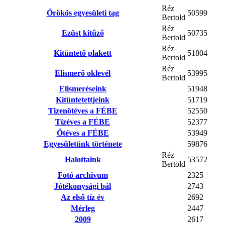
Réz
Örökös egyesületi tag
50599
Bertold
Réz
Ezüst kitűző
50735
Bertold
Réz
Kitüntető plakett
51804
Bertold
Réz
Elismerő oklevél
53995
Bertold
Elismeréseink
51948
Kitüntetettjeink
51719
Tizenötéves a FÉBE
52550
Tízéves a FÉBE
52377
Ötéves a FÉBE
53949
Egyesületünk története
59876
Réz
Halottaink
53572
Bertold
Fotó archivum
2325
Jótékonysági bál
2743
Az első tíz év
2692
Mérleg
2447
2009
2617