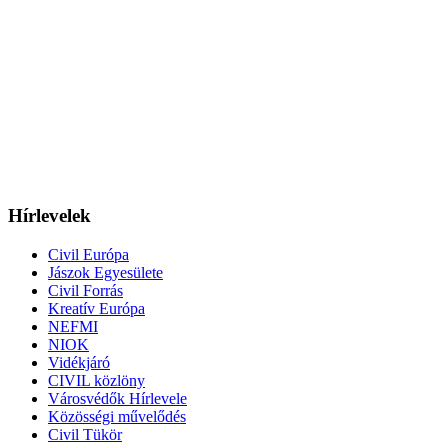
Hírlevelek
Civil Európa
Jászok Egyesülete
Civil Forrás
Kreatív Európa
NEFMI
NIOK
Vidékjáró
CIVIL közlöny
Városvédők Hírlevele
Közösségi művelődés
Civil Tükör