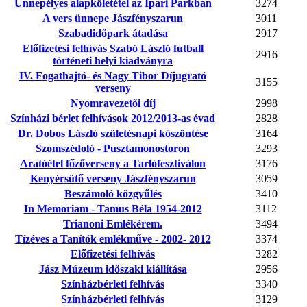
Ünnepélyes alapkőletétel az Ipari Parkban
3274
A vers ünnepe Jászfényszarun
3011
Szabadidőpark átadása
2917
Előfizetési felhívás Szabó László futball
2916
történeti helyi kiadványra
IV. Fogathajtó- és Nagy Tibor Díjugrató
3155
verseny
Nyomravezetői díj
2998
Színházi bérlet felhívások 2012/2013-as évad
2828
Dr. Dobos László születésnapi köszöntése
3164
Szomszédoló - Pusztamonostoron
3293
Aratóétel főzőverseny a Tarlófesztiválon
3176
Kenyérsütő verseny Jászfényszarun
3059
Beszámoló közgyűlés
3410
In Memoriam - Tamus Béla 1954-2012
3112
Trianoni Emlékérem.
3494
Tízéves a Tanítók emlékműve - 2002- 2012
3374
Előfizetési felhívás
3282
Jász Múzeum időszaki kiállítása
2956
Színházbérleti felhívás
3340
Színházbérleti felhívás
3129