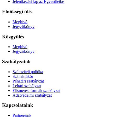
Jelentkezési lap az Egyesületbe
Elnökségi ülés
Meghívó
Jegyzőkönyv
Közgyűlés
Meghívó
Jegyzőkönyv
Szabályzatok
Számviteli politika
Számlatükör
Pénztári szabályzat
Leltári szabályzat
Elismerési formák szabályzat
Adatvédelmi szabályzat
Kapcsolataink
Partnereink