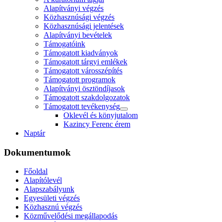
Alapítványi végzés
Közhasznúsági végzés
Közhasznúsági jelentések
Alapítványi bevételek
Támogatóink
Támogatott kiadványok
Támogatott tárgyi emlékek
Támogatott városszépítés
Támogatott programok
Alapítványi ösztöndíjasok
Támogatott szakdolgozatok
Támogatott tevékenység
Oklevél és könyjutalom
Kazincy Ferenc érem
Naptár
Dokumentumok
Főoldal
Alapítólevél
Alapszabályunk
Egyesületi végzés
Közhasznú végzés
Közművelődési megállapodás