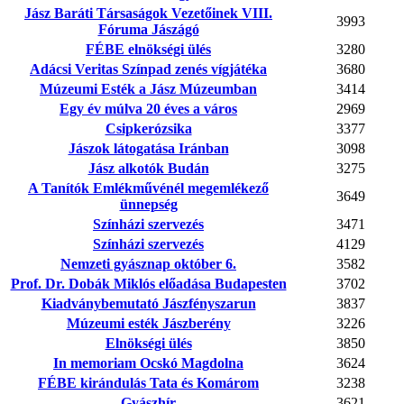
Jász Baráti Társaságok Vezetőinek VIII.
3993
Fóruma Jászágó
FÉBE elnökségi ülés
3280
Adácsi Veritas Színpad zenés vígjátéka
3680
Múzeumi Esték a Jász Múzeumban
3414
Egy év múlva 20 éves a város
2969
Csipkerózsika
3377
Jászok látogatása Iránban
3098
Jász alkotók Budán
3275
A Tanítók Emlékművénél megemlékező
3649
ünnepség
Színházi szervezés
3471
Színházi szervezés
4129
Nemzeti gyásznap október 6.
3582
Prof. Dr. Dobák Miklós előadása Budapesten
3702
Kiadványbemutató Jászfényszarun
3837
Múzeumi esték Jászberény
3226
Elnökségi ülés
3850
In memoriam Ocskó Magdolna
3624
FÉBE kirándulás Tata és Komárom
3238
Gyászhír
3621