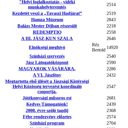
"Helyi foglalkoztatás - vidéki
2514
munkahelyteremtés
Kezdetét veszi a „Tavaszi Hadjárat”
2519
Hamza Múzeum
2843
Balázs Mester Díjban részesült
2218
REDEMPTIO
2558
A III. JÁSZ-KUN SZALA
2646
Réz
Elnökségi meghívó
14920
Bertold
Színházi szervezés
2540
Jász Látogatóközpont
2590
MAGYAROK VÁSÁRÁRA.
2286
A VI. Jászfény
2432
Megtartotta első ülését a Jászsági Kistérségi
Helyi Közösség tervezést koordináló
2547
csoportja.
Jótékonysági műsoros est
2681
Kedves Támogatónk!
2439
2008. évre szóló tagdíj
2368
Fébe rendezvény előzetes
2574
Színházi program
2704