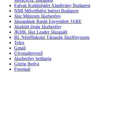
MHKHSZ Budapest
Falvak Kultúrájáért Alapítvány Budapest
NMI Művelődési Intézet Budapest
Jász Múzeum Jászberény
Jászapátiak Baráti Egyesülete JABE
Jászkürt újság Jászberény
JKHK Jász Leader Jászapáti
BL Népfőiskolai Társaság Jászfényszaru
Telex
Gmail
Útvonaltervező
Jászberény hetilapja
Görög Ibolya
Freemail