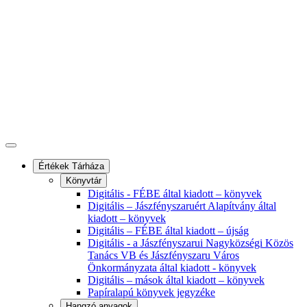
Értékek Tárháza
Könyvtár
Digitális - FÉBE által kiadott – könyvek
Digitális – Jászfényszaruért Alapítvány által
kiadott – könyvek
Digitális – FÉBE által kiadott – újság
Digitális - a Jászfényszarui Nagyközségi Közös
Tanács VB és Jászfényszaru Város
Önkormányzata által kiadott - könyvek
Digitális – mások által kiadott – könyvek
Papíralapú könyvek jegyzéke
Hangzó anyagok