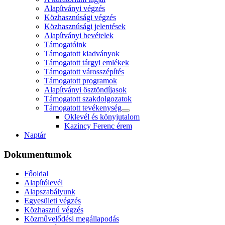
Alapítványi végzés
Közhasznúsági végzés
Közhasznúsági jelentések
Alapítványi bevételek
Támogatóink
Támogatott kiadványok
Támogatott tárgyi emlékek
Támogatott városszépítés
Támogatott programok
Alapítványi ösztöndíjasok
Támogatott szakdolgozatok
Támogatott tevékenység
Oklevél és könyjutalom
Kazincy Ferenc érem
Naptár
Dokumentumok
Főoldal
Alapítólevél
Alapszabályunk
Egyesületi végzés
Közhasznú végzés
Közművelődési megállapodás