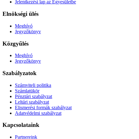
Jelentkezési lap az Egyesületbe
Elnökségi ülés
Meghívó
Jegyzőkönyv
Közgyűlés
Meghívó
Jegyzőkönyv
Szabályzatok
Számviteli politika
Számlatükör
Pénztári szabályzat
Leltári szabályzat
Elismerési formák szabályzat
Adatvédelmi szabályzat
Kapcsolataink
Partnereink