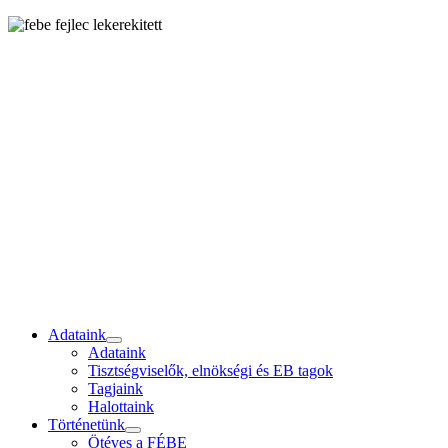
Adataink
Adataink
Tisztségviselők, elnökségi és EB tagok
Tagjaink
Halottaink
Történetünk
Ötéves a FÉBE