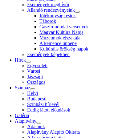
Események meghívói
Állandó rendezvényeink
Jótékonysági estek
Táborok
Gasztronómiai versenyek
Magyar Kultúra Napja
Múzeumok éjszakája
A kemence ünnepe
Kultúrális örökség napok
Események képekben
Hírek
Egyesületi
Városi
Jászsági
Országos
Színház
Helyi
Budapesti
Színházi hírlevél
Eddig látott előadások
Galéria
Alapítvány
Adataink
Alapítvány Alapító Okirata
A kuratórium tagjai