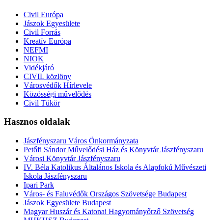
Civil Európa
Jászok Egyesülete
Civil Forrás
Kreatív Európa
NEFMI
NIOK
Vidékjáró
CIVIL közlöny
Városvédők Hírlevele
Közösségi művelődés
Civil Tükör
Hasznos oldalak
Jászfényszaru Város Önkormányzata
Petőfi Sándor Művelődési Ház és Könyvtár Jászfényszaru
Városi Könyvtár Jászfényszaru
IV. Béla Katolikus Általános Iskola és Alapfokú Művészeti
Iskola Jászfényszaru
Ipari Park
Város- és Faluvédők Országos Szövetsége Budapest
Jászok Egyesülete Budapest
Magyar Huszár és Katonai Hagyományőrző Szövetség