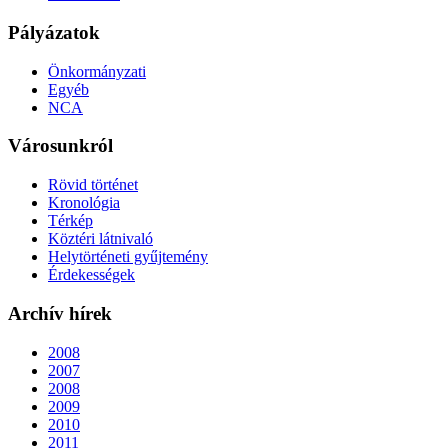
Pályázatok
Önkormányzati
Egyéb
NCA
Városunkról
Rövid történet
Kronológia
Térkép
Köztéri látnivaló
Helytörténeti gyűjtemény
Érdekességek
Archív hírek
2008
2007
2008
2009
2010
2011