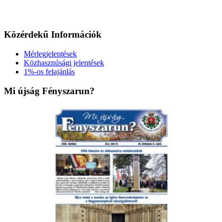
Közérdekű Információk
Mérlegjelentések
Közhasznúsági jelentések
1%-os felajánlás
Mi újság Fényszarun?