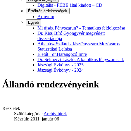
Digitális - FÉBE által kiadott – CD
Értéktári érdekességek
Arhívum
Egyéb
Mi újság Fényszarun? - Tematikus feldolgozása
Dr. Kiss-Bíró Gyöngyvér megvédett
disszertációja
Athanász Szilárd - Jászfényszaru Mezőváros
Statisztikai Leírása
Életút - dr.Harangozó Imre
Dr. Selmeczi László: A katolikus fényszarusiak
Jászsági Évkönyv - 2025
Jászsági Évkönyv - 2024
Állandó rendezvényeink
Részletek
Szülőkategória:
Archív hírek
Készült: 2011. január 06