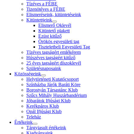
Tízéves a FÉBE
Tizenötéves a FÉBE
Elismeréseink, kitüntetéseink
Kitüntettjeink
Elismerő Oklevél
Kitüntető plakett
Ezüst kitűző
Örökös egyesületi tag
Tiszteletbeli Egyesületi Tag
Tízéves tagságért emlékérem
Húszéves tagságért kitűző
25 éves tagságért díszoklevél
Születésnaposaink
Közösségeink
Helytörténeti Kutatócsoport
Színházba Járók Baráti Köre
Borostyán Társastánc Klub
Szűcs Mihály Huszárbandérium
Jóbarátok Ifjúsági Klub
Kerékpáros Klub
Opál Ifjúsági Klub
Teleház
Értékeink
Tárgyiasult értékeink
Kiadványaink