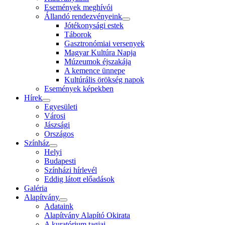
Események meghívói
Állandó rendezvényeink
Jótékonysági estek
Táborok
Gasztronómiai versenyek
Magyar Kultúra Napja
Múzeumok éjszakája
A kemence ünnepe
Kultúrális örökség napok
Események képekben
Hírek
Egyesületi
Városi
Jászsági
Országos
Színház
Helyi
Budapesti
Színházi hírlevél
Eddig látott előadások
Galéria
Alapítvány
Adataink
Alapítvány Alapító Okirata
A kuratórium tagjai