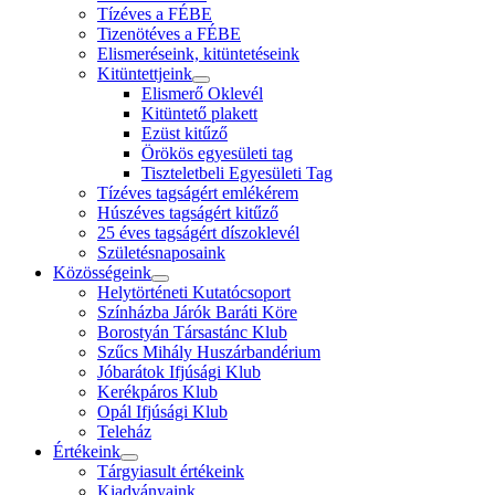
Tízéves a FÉBE
Tizenötéves a FÉBE
Elismeréseink, kitüntetéseink
Kitüntettjeink
Elismerő Oklevél
Kitüntető plakett
Ezüst kitűző
Örökös egyesületi tag
Tiszteletbeli Egyesületi Tag
Tízéves tagságért emlékérem
Húszéves tagságért kitűző
25 éves tagságért díszoklevél
Születésnaposaink
Közösségeink
Helytörténeti Kutatócsoport
Színházba Járók Baráti Köre
Borostyán Társastánc Klub
Szűcs Mihály Huszárbandérium
Jóbarátok Ifjúsági Klub
Kerékpáros Klub
Opál Ifjúsági Klub
Teleház
Értékeink
Tárgyiasult értékeink
Kiadványaink