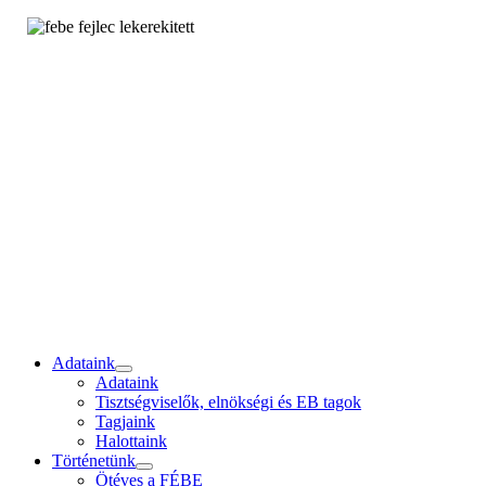
Adataink
Adataink
Tisztségviselők, elnökségi és EB tagok
Tagjaink
Halottaink
Történetünk
Ötéves a FÉBE