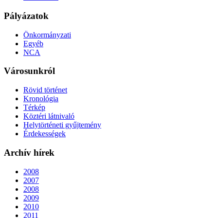
Pályázatok
Önkormányzati
Egyéb
NCA
Városunkról
Rövid történet
Kronológia
Térkép
Köztéri látnivaló
Helytörténeti gyűjtemény
Érdekességek
Archív hírek
2008
2007
2008
2009
2010
2011