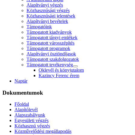
Alapítványi végzés
Közhasznúsági végzés
Közhasznúsági jelentések
Alapítványi bevételek
Támogatóink
Támogatott kiadványok
Támogatott tárgyi emlékek
Támogatott városszépítés
Támogatott programok
Alapítványi ösztöndíjasok
Támogatott szakdolgozatok
Támogatott tevékenység
Oklevél és könyjutalom
Kazincy Ferenc érem
Naptár
Dokumentumok
Főoldal
Alapítólevél
Alapszabályunk
Egyesületi végzés
Közhasznú végzés
Közművelődési megállapodás