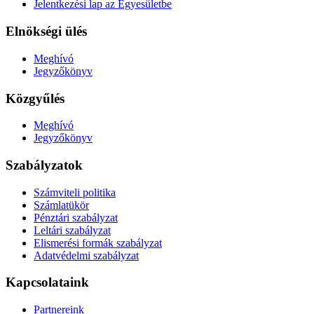
Jelentkezési lap az Egyesületbe
Elnökségi ülés
Meghívó
Jegyzőkönyv
Közgyűlés
Meghívó
Jegyzőkönyv
Szabályzatok
Számviteli politika
Számlatükör
Pénztári szabályzat
Leltári szabályzat
Elismerési formák szabályzat
Adatvédelmi szabályzat
Kapcsolataink
Partnereink