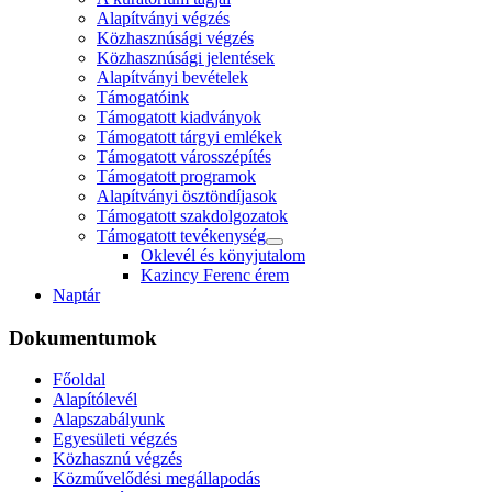
Alapítványi végzés
Közhasznúsági végzés
Közhasznúsági jelentések
Alapítványi bevételek
Támogatóink
Támogatott kiadványok
Támogatott tárgyi emlékek
Támogatott városszépítés
Támogatott programok
Alapítványi ösztöndíjasok
Támogatott szakdolgozatok
Támogatott tevékenység
Oklevél és könyjutalom
Kazincy Ferenc érem
Naptár
Dokumentumok
Főoldal
Alapítólevél
Alapszabályunk
Egyesületi végzés
Közhasznú végzés
Közművelődési megállapodás