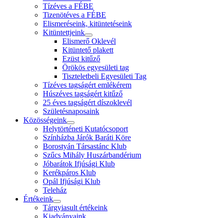
Tízéves a FÉBE
Tizenötéves a FÉBE
Elismeréseink, kitüntetéseink
Kitüntettjeink
Elismerő Oklevél
Kitüntető plakett
Ezüst kitűző
Örökös egyesületi tag
Tiszteletbeli Egyesületi Tag
Tízéves tagságért emlékérem
Húszéves tagságért kitűző
25 éves tagságért díszoklevél
Születésnaposaink
Közösségeink
Helytörténeti Kutatócsoport
Színházba Járók Baráti Köre
Borostyán Társastánc Klub
Szűcs Mihály Huszárbandérium
Jóbarátok Ifjúsági Klub
Kerékpáros Klub
Opál Ifjúsági Klub
Teleház
Értékeink
Tárgyiasult értékeink
Kiadványaink