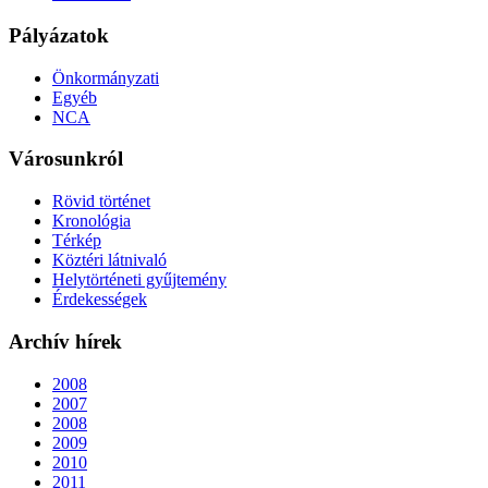
Pályázatok
Önkormányzati
Egyéb
NCA
Városunkról
Rövid történet
Kronológia
Térkép
Köztéri látnivaló
Helytörténeti gyűjtemény
Érdekességek
Archív hírek
2008
2007
2008
2009
2010
2011