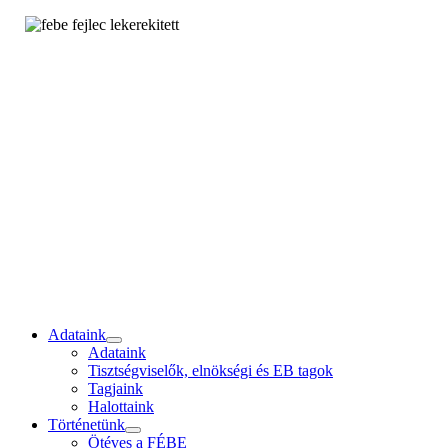
Adataink
Adataink
Tisztségviselők, elnökségi és EB tagok
Tagjaink
Halottaink
Történetünk
Ötéves a FÉBE