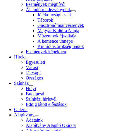
Események meghívói
Állandó rendezvényeink
Jótékonysági estek
Táborok
Gasztronómiai versenyek
Magyar Kultúra Napja
Múzeumok éjszakája
A kemence ünnepe
Kultúrális örökség napok
Események képekben
Hírek
Egyesületi
Városi
Jászsági
Országos
Színház
Helyi
Budapesti
Színházi hírlevél
Eddig látott előadások
Galéria
Alapítvány
Adataink
Alapítvány Alapító Okirata
A kuratórium tagjai