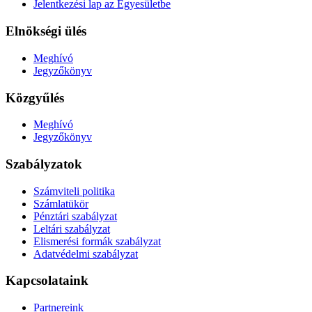
Jelentkezési lap az Egyesületbe
Elnökségi ülés
Meghívó
Jegyzőkönyv
Közgyűlés
Meghívó
Jegyzőkönyv
Szabályzatok
Számviteli politika
Számlatükör
Pénztári szabályzat
Leltári szabályzat
Elismerési formák szabályzat
Adatvédelmi szabályzat
Kapcsolataink
Partnereink