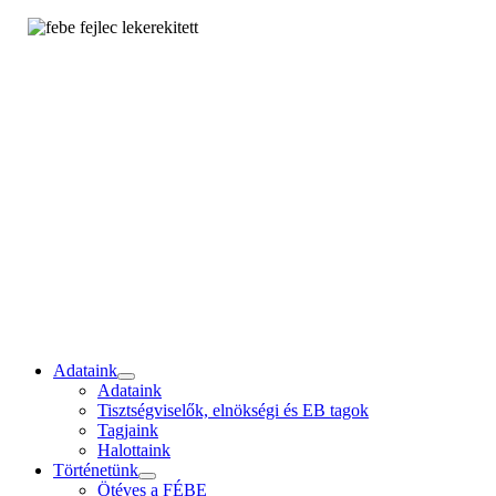
Adataink
Adataink
Tisztségviselők, elnökségi és EB tagok
Tagjaink
Halottaink
Történetünk
Ötéves a FÉBE