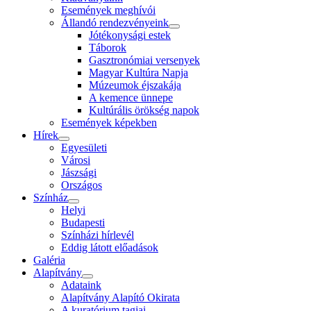
Események meghívói
Állandó rendezvényeink
Jótékonysági estek
Táborok
Gasztronómiai versenyek
Magyar Kultúra Napja
Múzeumok éjszakája
A kemence ünnepe
Kultúrális örökség napok
Események képekben
Hírek
Egyesületi
Városi
Jászsági
Országos
Színház
Helyi
Budapesti
Színházi hírlevél
Eddig látott előadások
Galéria
Alapítvány
Adataink
Alapítvány Alapító Okirata
A kuratórium tagjai