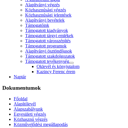
Alapítványi végzés
Közhasznúsági végzés
Közhasznúsági jelentések
Alapítványi bevételek
Támogatóink
Támogatott kiadványok
Támogatott tárgyi emlékek
Támogatott városszépítés
Támogatott programok
Alapítványi ösztöndíjasok
Támogatott szakdolgozatok
Támogatott tevékenység
Oklevél és könyjutalom
Kazincy Ferenc érem
Naptár
Dokumentumok
Főoldal
Alapítólevél
Alapszabályunk
Egyesületi végzés
Közhasznú végzés
Közművelődési megállapodás