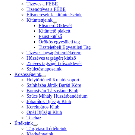
Tízéves a FÉBE
Tizenötéves a FÉBE
Elismeréseink, kitüntetéseink
Kitüntettjeink
Elismerő Oklevél
Kitüntető plakett
Ezüst kitűző
Örökös egyesületi tag
Tiszteletbeli Egyesületi Tag
Tízéves tagságért emlékérem
Húszéves tagságért kitűző
25 éves tagságért díszoklevél
Születésnaposaink
Közösségeink
Helytörténeti Kutatócsoport
Színházba Járók Baráti Köre
Borostyán Társastánc Klub
Szűcs Mihály Huszárbandérium
Jóbarátok Ifjúsági Klub
Kerékpáros Klub
Opál Ifjúsági Klub
Teleház
Értékeink
Tárgyiasult értékeink
Kiadványaink