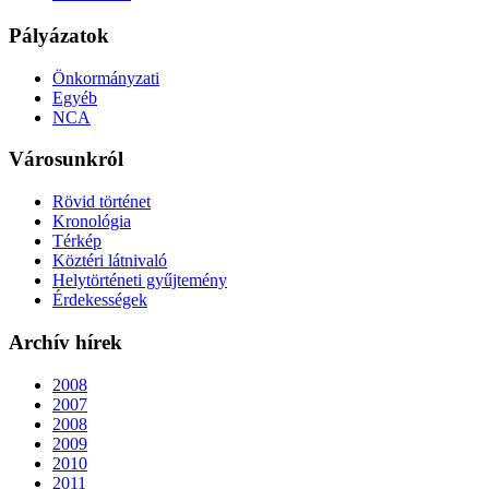
Pályázatok
Önkormányzati
Egyéb
NCA
Városunkról
Rövid történet
Kronológia
Térkép
Köztéri látnivaló
Helytörténeti gyűjtemény
Érdekességek
Archív hírek
2008
2007
2008
2009
2010
2011