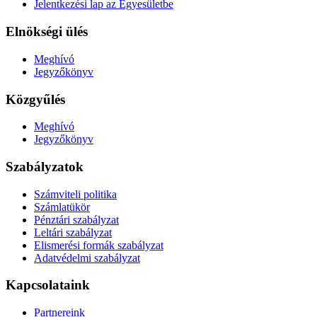
Jelentkezési lap az Egyesületbe
Elnökségi ülés
Meghívó
Jegyzőkönyv
Közgyűlés
Meghívó
Jegyzőkönyv
Szabályzatok
Számviteli politika
Számlatükör
Pénztári szabályzat
Leltári szabályzat
Elismerési formák szabályzat
Adatvédelmi szabályzat
Kapcsolataink
Partnereink