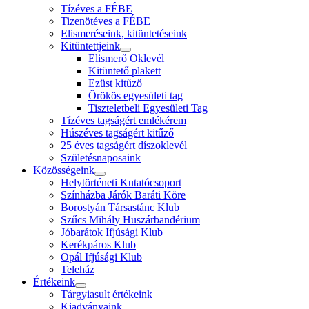
Tízéves a FÉBE
Tizenötéves a FÉBE
Elismeréseink, kitüntetéseink
Kitüntettjeink
Elismerő Oklevél
Kitüntető plakett
Ezüst kitűző
Örökös egyesületi tag
Tiszteletbeli Egyesületi Tag
Tízéves tagságért emlékérem
Húszéves tagságért kitűző
25 éves tagságért díszoklevél
Születésnaposaink
Közösségeink
Helytörténeti Kutatócsoport
Színházba Járók Baráti Köre
Borostyán Társastánc Klub
Szűcs Mihály Huszárbandérium
Jóbarátok Ifjúsági Klub
Kerékpáros Klub
Opál Ifjúsági Klub
Teleház
Értékeink
Tárgyiasult értékeink
Kiadványaink