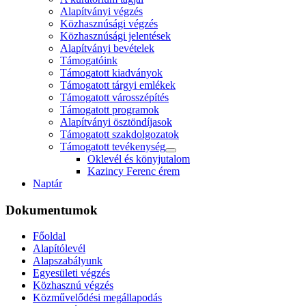
Alapítványi végzés
Közhasznúsági végzés
Közhasznúsági jelentések
Alapítványi bevételek
Támogatóink
Támogatott kiadványok
Támogatott tárgyi emlékek
Támogatott városszépítés
Támogatott programok
Alapítványi ösztöndíjasok
Támogatott szakdolgozatok
Támogatott tevékenység
Oklevél és könyjutalom
Kazincy Ferenc érem
Naptár
Dokumentumok
Főoldal
Alapítólevél
Alapszabályunk
Egyesületi végzés
Közhasznú végzés
Közművelődési megállapodás