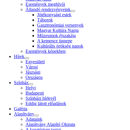
Események meghívói
Állandó rendezvényeink
Jótékonysági estek
Táborok
Gasztronómiai versenyek
Magyar Kultúra Napja
Múzeumok éjszakája
A kemence ünnepe
Kultúrális örökség napok
Események képekben
Hírek
Egyesületi
Városi
Jászsági
Országos
Színház
Helyi
Budapesti
Színházi hírlevél
Eddig látott előadások
Galéria
Alapítvány
Adataink
Alapítvány Alapító Okirata
A kuratórium tagjai