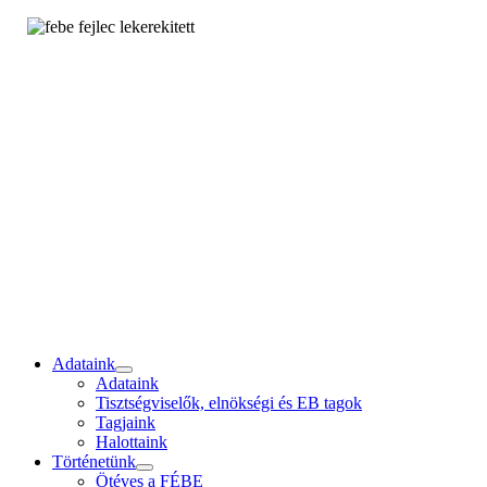
Adataink
Adataink
Tisztségviselők, elnökségi és EB tagok
Tagjaink
Halottaink
Történetünk
Ötéves a FÉBE