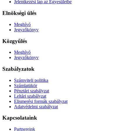
Jelentkezési lap az Egyesületbe
Elnökségi ülés
Meghívó
Jegyzőkönyv
Közgyűlés
Meghívó
Jegyzőkönyv
Szabályzatok
Számviteli politika
Számlatükör
Pénztári szabályzat
Leltári szabályzat
Elismerési formák szabályzat
Adatvédelmi szabályzat
Kapcsolataink
Partnereink