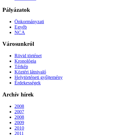
Pályázatok
Önkormányzati
Egyéb
NCA
Városunkról
Rövid történet
Kronológia
Térkép
Köztéri látnivaló
Helytörténeti gyűjtemény
Érdekességek
Archív hírek
2008
2007
2008
2009
2010
2011