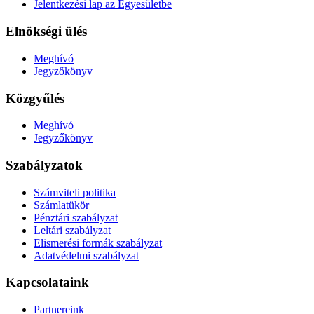
Jelentkezési lap az Egyesületbe
Elnökségi ülés
Meghívó
Jegyzőkönyv
Közgyűlés
Meghívó
Jegyzőkönyv
Szabályzatok
Számviteli politika
Számlatükör
Pénztári szabályzat
Leltári szabályzat
Elismerési formák szabályzat
Adatvédelmi szabályzat
Kapcsolataink
Partnereink