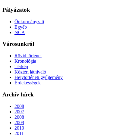
Pályázatok
Önkormányzati
Egyéb
NCA
Városunkról
Rövid történet
Kronológia
Térkép
Köztéri látnivaló
Helytörténeti gyűjtemény
Érdekességek
Archív hírek
2008
2007
2008
2009
2010
2011