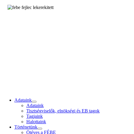
Adataink
Adataink
Tisztségviselők, elnökségi és EB tagok
Tagjaink
Halottaink
Történetünk
Ötéves a FÉBE