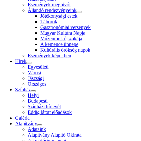
Események meghívói
Állandó rendezvényeink
Jótékonysági estek
Táborok
Gasztronómiai versenyek
Magyar Kultúra Napja
Múzeumok éjszakája
A kemence ünnepe
Kultúrális örökség napok
Események képekben
Hírek
Egyesületi
Városi
Jászsági
Országos
Színház
Helyi
Budapesti
Színházi hírlevél
Eddig látott előadások
Galéria
Alapítvány
Adataink
Alapítvány Alapító Okirata
A kuratórium tagjai