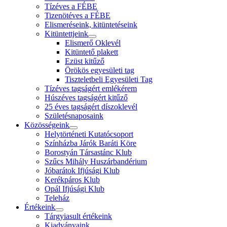
Tízéves a FÉBE
Tizenötéves a FÉBE
Elismeréseink, kitüntetéseink
Kitüntettjeink
Elismerő Oklevél
Kitüntető plakett
Ezüst kitűző
Örökös egyesületi tag
Tiszteletbeli Egyesületi Tag
Tízéves tagságért emlékérem
Húszéves tagságért kitűző
25 éves tagságért díszoklevél
Születésnaposaink
Közösségeink
Helytörténeti Kutatócsoport
Színházba Járók Baráti Köre
Borostyán Társastánc Klub
Szűcs Mihály Huszárbandérium
Jóbarátok Ifjúsági Klub
Kerékpáros Klub
Opál Ifjúsági Klub
Teleház
Értékeink
Tárgyiasult értékeink
Kiadványaink