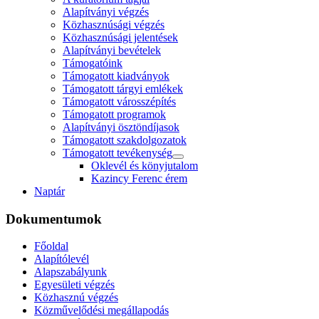
Alapítványi végzés
Közhasznúsági végzés
Közhasznúsági jelentések
Alapítványi bevételek
Támogatóink
Támogatott kiadványok
Támogatott tárgyi emlékek
Támogatott városszépítés
Támogatott programok
Alapítványi ösztöndíjasok
Támogatott szakdolgozatok
Támogatott tevékenység
Oklevél és könyjutalom
Kazincy Ferenc érem
Naptár
Dokumentumok
Főoldal
Alapítólevél
Alapszabályunk
Egyesületi végzés
Közhasznú végzés
Közművelődési megállapodás