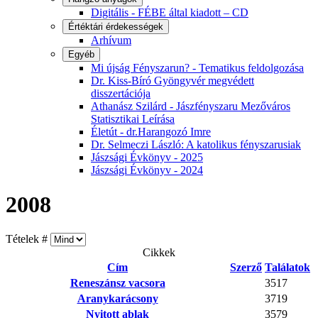
Digitális - FÉBE által kiadott – CD
Értéktári érdekességek
Arhívum
Egyéb
Mi újság Fényszarun? - Tematikus feldolgozása
Dr. Kiss-Bíró Gyöngyvér megvédett
disszertációja
Athanász Szilárd - Jászfényszaru Mezőváros
Statisztikai Leírása
Életút - dr.Harangozó Imre
Dr. Selmeczi László: A katolikus fényszarusiak
Jászsági Évkönyv - 2025
Jászsági Évkönyv - 2024
2008
Tételek #
Cikkek
Cím
Szerző
Találatok
Reneszánsz vacsora
3517
Aranykarácsony
3719
Nyitott ablak
3579