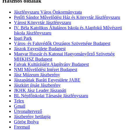
Hasznos oldalak
Jászfényszaru Város Önkormányzata
Petőfi Sándor Művelődési Ház és Könyvtár Jászfényszaru
Városi Könyvtár Jászfényszaru
IV. Béla Katolikus Általános Iskola és Alapfokú Művészeti
Iskola Jászfényszaru
Ipari Park
Város- és Faluvédők Országos Szövetsége Budapest
Jászok Egyesülete Budapest
Magyar Huszár és Katonai Hagyományőrző Szövetség
MHKHSZ Budapest
Falvak Kultúrájáért Alapítvány Budapest
NMI Művelődési Intézet Budapest
Jász Múzeum Jászberény
Jászapátiak Baráti Egyesülete JABE
Jászkürt újság Jászberény
JKHK Jász Leader Jászapáti
BL Népfőiskolai Társaság Jászfényszaru
Telex
Gmail
Útvonaltervező
Jászberény hetilapja
Görög Ibolya
Freemail