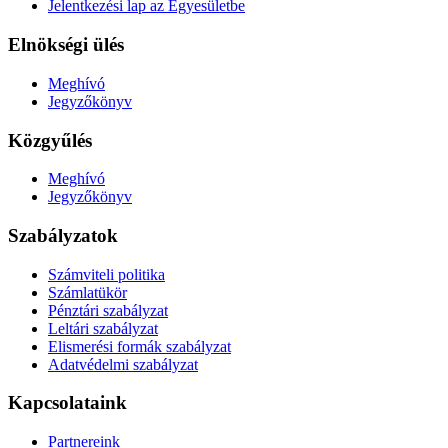
Jelentkezési lap az Egyesületbe
Elnökségi ülés
Meghívó
Jegyzőkönyv
Közgyűlés
Meghívó
Jegyzőkönyv
Szabályzatok
Számviteli politika
Számlatükör
Pénztári szabályzat
Leltári szabályzat
Elismerési formák szabályzat
Adatvédelmi szabályzat
Kapcsolataink
Partnereink