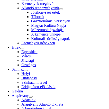
Események meghívói
Állandó rendezvényeink
Jótékonysági estek
Táborok
Gasztronómiai versenyek
Magyar Kultúra Napja
Múzeumok éjszakája
A kemence ünnepe
Kultúrális örökség napok
Események képekben
Hírek
Egyesületi
Városi
Jászsági
Országos
Színház
Helyi
Budapesti
Színházi hírlevél
Eddig látott előadások
Galéria
Alapítvány
Adataink
Alapítvány Alapító Okirata
A kuratórium tagjai