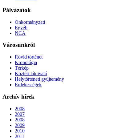
Pályázatok
Önkormányzati
Egyéb
NCA
Városunkról
Rövid történet
Kronológia
Térkép
Köztéri látnivaló
Helytörténeti gyűjtemény
Érdekességek
Archív hírek
2008
2007
2008
2009
2010
2011