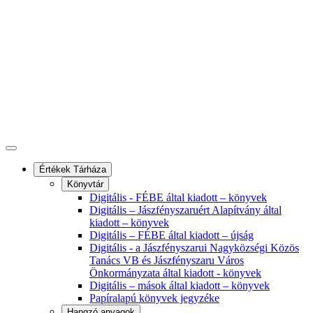
Értékek Tárháza
Könyvtár
Digitális - FÉBE által kiadott – könyvek
Digitális – Jászfényszaruért Alapítvány által
kiadott – könyvek
Digitális – FÉBE által kiadott – újság
Digitális - a Jászfényszarui Nagyközségi Közös
Tanács VB és Jászfényszaru Város
Önkormányzata által kiadott - könyvek
Digitális – mások által kiadott – könyvek
Papíralapú könyvek jegyzéke
Hangzó anyagok