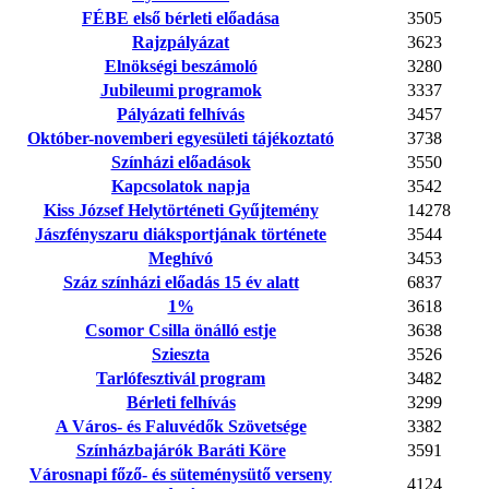
FÉBE első bérleti előadása
3505
Rajzpályázat
3623
Elnökségi beszámoló
3280
Jubileumi programok
3337
Pályázati felhívás
3457
Október-novemberi egyesületi tájékoztató
3738
Színházi előadások
3550
Kapcsolatok napja
3542
Kiss József Helytörténeti Gyűjtemény
14278
Jászfényszaru diáksportjának története
3544
Meghívó
3453
Száz színházi előadás 15 év alatt
6837
1%
3618
Csomor Csilla önálló estje
3638
Szieszta
3526
Tarlófesztivál program
3482
Bérleti felhívás
3299
A Város- és Faluvédők Szövetsége
3382
Színházbajárók Baráti Köre
3591
Városnapi főző- és süteménysütő verseny
4124