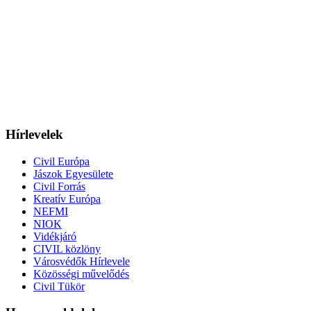
Hírlevelek
Civil Európa
Jászok Egyesülete
Civil Forrás
Kreatív Európa
NEFMI
NIOK
Vidékjáró
CIVIL közlöny
Városvédők Hírlevele
Közösségi művelődés
Civil Tükör