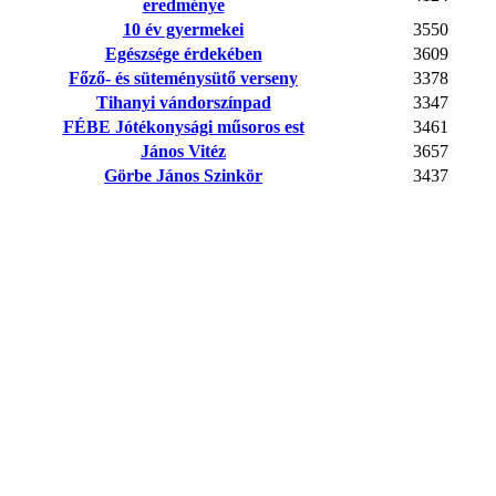
eredménye
10 év gyermekei
3550
Egészsége érdekében
3609
Főző- és süteménysütő verseny
3378
Tihanyi vándorszínpad
3347
FÉBE Jótékonysági műsoros est
3461
János Vitéz
3657
Görbe János Szinkör
3437