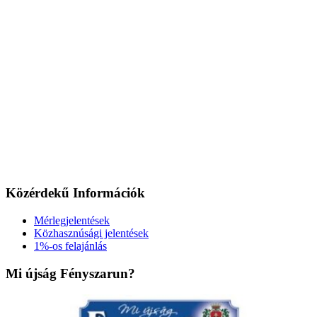
Közérdekű Információk
Mérlegjelentések
Közhasznúsági jelentések
1%-os felajánlás
Mi újság Fényszarun?