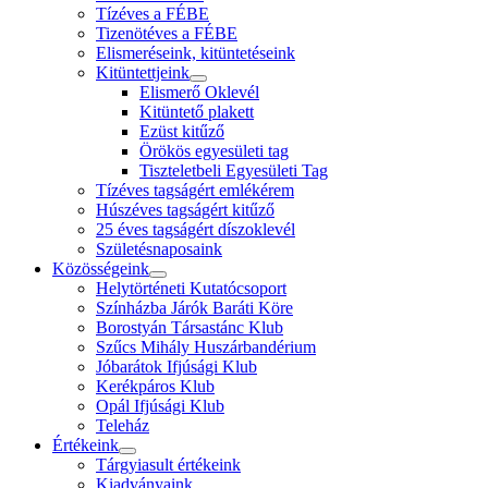
Tízéves a FÉBE
Tizenötéves a FÉBE
Elismeréseink, kitüntetéseink
Kitüntettjeink
Elismerő Oklevél
Kitüntető plakett
Ezüst kitűző
Örökös egyesületi tag
Tiszteletbeli Egyesületi Tag
Tízéves tagságért emlékérem
Húszéves tagságért kitűző
25 éves tagságért díszoklevél
Születésnaposaink
Közösségeink
Helytörténeti Kutatócsoport
Színházba Járók Baráti Köre
Borostyán Társastánc Klub
Szűcs Mihály Huszárbandérium
Jóbarátok Ifjúsági Klub
Kerékpáros Klub
Opál Ifjúsági Klub
Teleház
Értékeink
Tárgyiasult értékeink
Kiadványaink