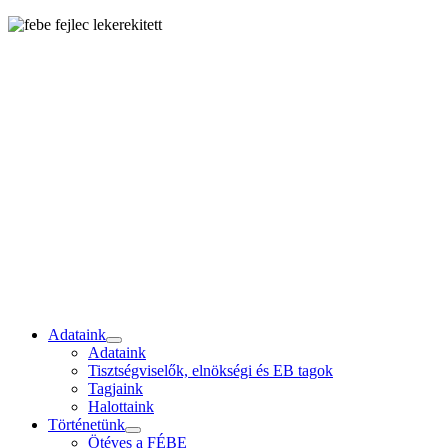
Adataink
Adataink
Tisztségviselők, elnökségi és EB tagok
Tagjaink
Halottaink
Történetünk
Ötéves a FÉBE