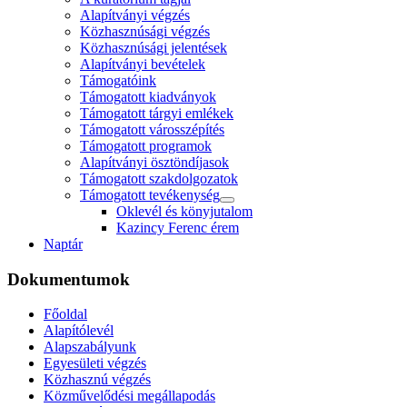
Alapítványi végzés
Közhasznúsági végzés
Közhasznúsági jelentések
Alapítványi bevételek
Támogatóink
Támogatott kiadványok
Támogatott tárgyi emlékek
Támogatott városszépítés
Támogatott programok
Alapítványi ösztöndíjasok
Támogatott szakdolgozatok
Támogatott tevékenység
Oklevél és könyjutalom
Kazincy Ferenc érem
Naptár
Dokumentumok
Főoldal
Alapítólevél
Alapszabályunk
Egyesületi végzés
Közhasznú végzés
Közművelődési megállapodás