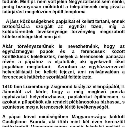
tudunk. Mert pl. nem volt jelen Négyszállásról sem senki,
pedig bizonyosan működött a településnek még jóval a
tatárjárást megelőzően épült temploma.
A jász közösségeknek papjaikat el kellett tartani, ennek
biztosítására szolgált az egyházi tized, míg a
koldulórendek tevékenysége törvényileg megszabott
kötelezettségekkel nem járt.
Akár törvényszerűnek is nevezhetnénk, hogy az
egyházmegyei papok és a ferencesek között
konfliktusok keletkeztek, melyek a ferencesek panaszai
révén a pápához is eljutottak, aki igyekezett őket
jogaikban megtartani. Azonban az egyházszervezet
helyreállítását be kellett fejezni, ami nyilvánvalóan a
ferencesek háttérbe szorítását feltételezte.
1410-ben Luxemburgi Zsigmond király az ellenpápától, II.
Jánostól azt kérte, hogy a még meglevő puszta
egyházakat helyrehozhassa, paplakokat építhessen, s
azokat a püspökök alá rendelt plébánosokra bízhassa, s
szüntesse meg a ferencesek térítő tevékenységét.
A pápai követ minőségében Magyarországra küldött
Castiglione Branda, aki több mint két éven keresztül
tartózkodott Magyarországon, egyéb feladatai mellett a