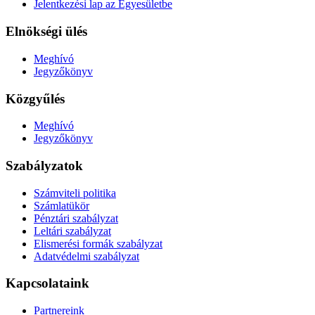
Jelentkezési lap az Egyesületbe
Elnökségi ülés
Meghívó
Jegyzőkönyv
Közgyűlés
Meghívó
Jegyzőkönyv
Szabályzatok
Számviteli politika
Számlatükör
Pénztári szabályzat
Leltári szabályzat
Elismerési formák szabályzat
Adatvédelmi szabályzat
Kapcsolataink
Partnereink