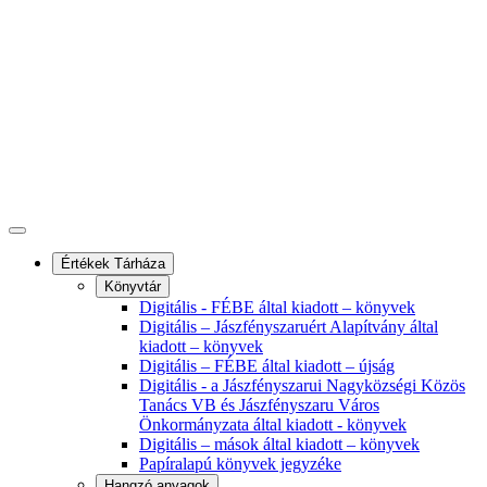
Értékek Tárháza
Könyvtár
Digitális - FÉBE által kiadott – könyvek
Digitális – Jászfényszaruért Alapítvány által
kiadott – könyvek
Digitális – FÉBE által kiadott – újság
Digitális - a Jászfényszarui Nagyközségi Közös
Tanács VB és Jászfényszaru Város
Önkormányzata által kiadott - könyvek
Digitális – mások által kiadott – könyvek
Papíralapú könyvek jegyzéke
Hangzó anyagok