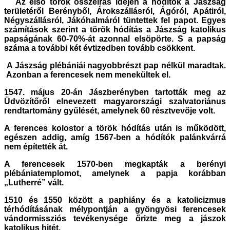
Az első török összeírás idején a hódítók a Jászság
területéről Berényből, Árokszállásról, Ágóról, Apátiról,
Négyszállásról, Jákóhalmáról tüntettek fel papot. Egyes
számítások szerint a török hódítás a Jászság katolikus
papságának 60-70%-át azonnal elsöpörte. S a papság
száma a további két évtizedben tovább csökkent.
A Jászság plébániái nagyobbrészt pap nélkül maradtak.
Azonban a ferencesek nem menekültek el.
1547. május 20-án Jászberényben tartották meg az
Üdvözítőről elnevezett magyarországi szalvatoriánus
rendtartomány gyűlését, amelynek 60 résztvevője volt.
A ferences kolostor a török hódítás után is működött,
egészen addig, amíg 1567-ben a hódítók palánkvárrá
nem építették át.
A ferencesek 1570-ben megkapták a berényi
plébániatemplomot, amelynek a papja korábban
„Lutherré” vált.
1510 és 1550 között a paphiány és a katolicizmus
térhódításának mélypontján a gyöngyösi ferencesek
vándormissziós tevékenysége őrizte meg a jászok
katolikus hitét.