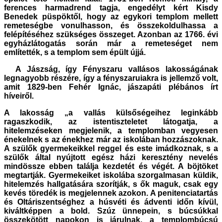
ferences harmadrend tagja, engedélyt kért Kisdy
Benedek püspöktől, hogy az egykori templom mellett
remeteségbe vonulhasson, és összekoldulhassa a
felépítéséhez szükséges összeget. Azonban az 1766. évi
egyházlátogatás során már a remeteséget nem
említették, s a templom sem épült újjá.
A Jászság, így Fényszaru vallásos lakosságának
legnagyobb részére, így a fényszaruiakra is jellemző volt,
amit 1829-ben Fehér Ignác, jászapáti plébános írt
híveiről.
A lakosság „a vallás külsőségeihez leginkább
ragaszkodik, az istentiszteletet látogatja, a
hitelemzéseken megjelenik, a templomban vegyesen
énekelnek s az énekhez már az iskolában hozzászoknak.
A szülők gyermekeikkel reggel és este imádkoznak, s a
szülők által nyújtott egész házi keresztény nevelés
mindössze ebben találja kezdetét és végét. A böjtöket
megtartják. Gyermekeiket iskolába szorgalmasan küldik,
hitelemzés hallgatására szorítják, s ők maguk, csak egy
kevés töredék is megjelennek azokon. A penitenciatartás
és Oltáriszentséghez a húsvéti és ádventi időn kívül,
kiváltképpen a bold. Szúz ünnepein, s búcsúkkal
összekötött napokon is járulnak, a templombúcsú