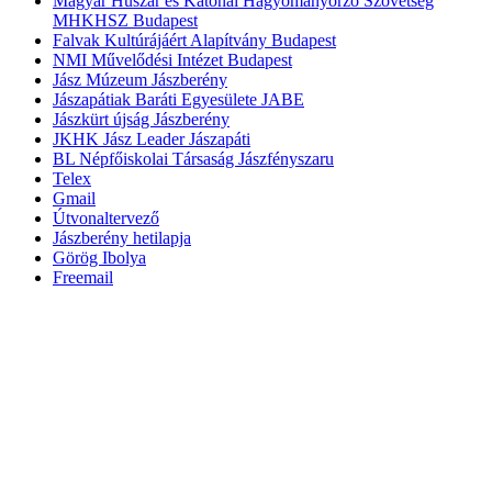
Magyar Huszár és Katonai Hagyományőrző Szövetség
MHKHSZ Budapest
Falvak Kultúrájáért Alapítvány Budapest
NMI Művelődési Intézet Budapest
Jász Múzeum Jászberény
Jászapátiak Baráti Egyesülete JABE
Jászkürt újság Jászberény
JKHK Jász Leader Jászapáti
BL Népfőiskolai Társaság Jászfényszaru
Telex
Gmail
Útvonaltervező
Jászberény hetilapja
Görög Ibolya
Freemail