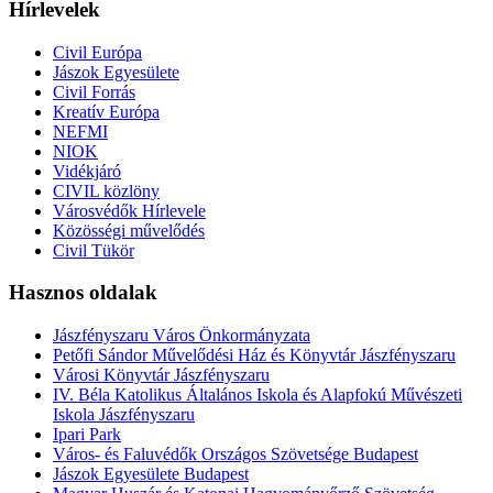
Hírlevelek
Civil Európa
Jászok Egyesülete
Civil Forrás
Kreatív Európa
NEFMI
NIOK
Vidékjáró
CIVIL közlöny
Városvédők Hírlevele
Közösségi művelődés
Civil Tükör
Hasznos oldalak
Jászfényszaru Város Önkormányzata
Petőfi Sándor Művelődési Ház és Könyvtár Jászfényszaru
Városi Könyvtár Jászfényszaru
IV. Béla Katolikus Általános Iskola és Alapfokú Művészeti
Iskola Jászfényszaru
Ipari Park
Város- és Faluvédők Országos Szövetsége Budapest
Jászok Egyesülete Budapest