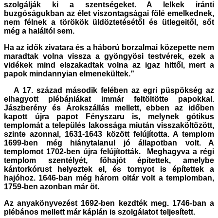
szolgálják ki a szentségeket. A lelkek iránti
buzgóságukban az élet viszontagságai fölé emelkednek,
nem félnek a törökök üldöztetésétől és ütlegeitől, sőt
még a haláltól sem.
Ha az idők zivatara és a háború borzalmai közepette nem
maradtak volna vissza a gyöngyösi testvérek, ezek a
vidékek mind elszakadtak volna az igaz hittől, mert a
papok mindannyian elmenekültek.”
A 17. század második felében az egri püspökség az
elhagyott plébániákat immár feltöltötte papokkal.
Jászberény és Árokszállás mellett, ebben az időben
kapott újra papot Fényszaru is, melynek gótikus
templomát a település lakossága miután visszaköltözött,
szinte azonnal, 1631-1643 között felújította. A templom
1699-ben még hiánytalanul jó állapotban volt. A
templomot 1702-ben újra felújították. Meghagyva a régi
templom szentélyét, főhajót építettek, amelybe
kántorkórust helyeztek el, és tornyot is építettek a
hajóhoz. 1646-ban még három oltár volt a templomban,
1759-ben azonban már öt.
Az anyakönyvezést 1692-ben kezdték meg. 1746-ban a
plébános mellett már káplán is szolgálatot teljesített.