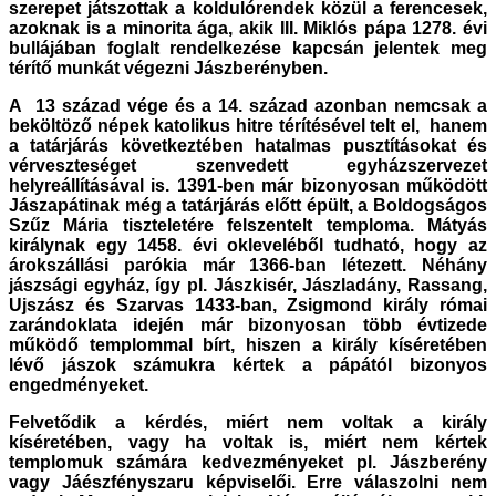
szerepet játszottak a koldulórendek közül a ferencesek,
azoknak is a minorita ága, akik III. Miklós pápa 1278. évi
bullájában foglalt rendelkezése kapcsán jelentek meg
térítő munkát végezni Jászberényben.
A 13 század vége és a 14. század azonban nemcsak a
beköltöző népek katolikus hitre térítésével telt el, hanem
a tatárjárás következtében hatalmas pusztításokat és
vérveszteséget szenvedett egyházszervezet
helyreállításával is. 1391-ben már bizonyosan működött
Jászapátinak még a tatárjárás előtt épült, a Boldogságos
Szűz Mária tiszteletére felszentelt temploma. Mátyás
királynak egy 1458. évi okleveléből tudható, hogy az
árokszállási parókia már 1366-ban létezett. Néhány
jászsági egyház, így pl. Jászkisér, Jászladány, Rassang,
Ujszász és Szarvas 1433-ban, Zsigmond király római
zarándoklata idején már bizonyosan több évtizede
működő templommal bírt, hiszen a király kíséretében
lévő jászok számukra kértek a pápától bizonyos
engedményeket.
Felvetődik a kérdés, miért nem voltak a király
kíséretében, vagy ha voltak is, miért nem kértek
templomuk számára kedvezményeket pl. Jászberény
vagy Jáészfényszaru képviselői. Erre válaszolni nem