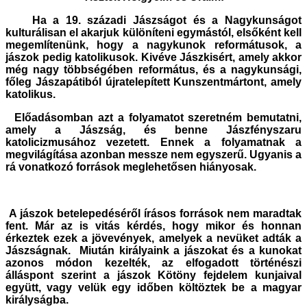
Ha a 19. századi Jászságot és a Nagykunságot
kulturálisan el akarjuk különíteni egymástól, elsőként kell
megemlítenünk, hogy a nagykunok reformátusok, a
jászok pedig katolikusok. Kivéve Jászkisért, amely akkor
még nagy többségében református, és a nagykunsági,
főleg Jászapátiból újratelepített Kunszentmártont, amely
katolikus.
Előadásomban azt a folyamatot szeretném bemutatni,
amely a Jászság, és benne Jászfényszaru
katolicizmusához vezetett. Ennek a folyamatnak a
megvilágítása azonban messze nem egyszerű. Ugyanis a
rá vonatkozó források meglehetősen hiányosak.
A jászok betelepedéséről írásos források nem maradtak
fent. Már az is vitás kérdés, hogy mikor és honnan
érkeztek ezek a jövevények, amelyek a nevüket adták a
Jászságnak. Miután királyaink a jászokat és a kunokat
azonos módon kezelték, az elfogadott történészi
álláspont szerint a jászok Kötöny fejdelem kunjaival
együtt, vagy velük egy időben költöztek be a magyar
királyságba.