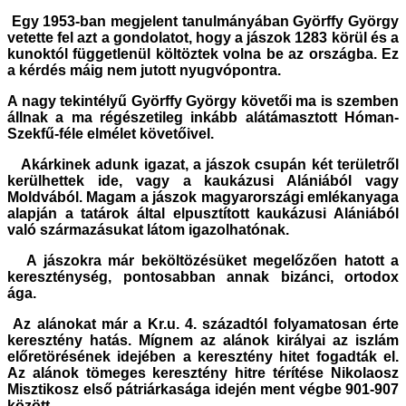
Egy 1953-ban megjelent tanulmányában Györffy György
vetette fel azt a gondolatot, hogy a jászok 1283 körül és a
kunoktól függetlenül költöztek volna be az országba. Ez
a kérdés máig nem jutott nyugvópontra.
A nagy tekintélyű Györffy György követői ma is szemben
állnak a ma régészetileg inkább alátámasztott Hóman-
Szekfű-féle elmélet követőivel.
Akárkinek adunk igazat, a jászok csupán két területről
kerülhettek ide, vagy a kaukázusi Alániából vagy
Moldvából. Magam a jászok magyarországi emlékanyaga
alapján a tatárok által elpusztított kaukázusi Alániából
való származásukat látom igazolhatónak.
A jászokra már beköltözésüket megelőzően hatott a
kereszténység, pontosabban annak bizánci, ortodox
ága.
Az alánokat már a Kr.u. 4. századtól folyamatosan érte
keresztény hatás. Mígnem az alánok királyai az iszlám
előretörésének idejében a keresztény hitet fogadták el.
Az alánok tömeges keresztény hitre térítése Nikolaosz
Misztikosz első pátriárkasága idején ment végbe 901-907
között.