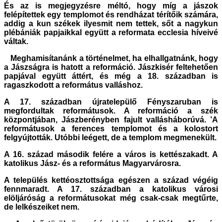
És az is megjegyzésre méltó, hogy míg a jászok
felépítettek egy templomot és rendházat térítőik számára,
addig a kun székek ilyesmit nem tettek, sőt a nagykun
plébániák papjaikkal együtt a reformata ecclesia híveivé
váltak.
Meghamisítanánk a történelmet, ha elhallgatnánk, hogy
a Jászságra is hatott a reformáció. Jászkisér feltehetően
papjával együtt áttért, és még a 18. században is
ragaszkodott a református valláshoz.
A 17. században újratelepülő Fényszaruban is
megfordultak reformátusok. A reformáció a szék
központjában, Jászberényben fajult vallásháborúvá. ’A
reformátusok a ferences templomot és a kolostort
felgyújtották. Utóbbi leégett, de a templom megmenekült.
A 16. század második felére a város is kettészakadt. A
katolikus Jász- és a református Magyarvárosra.
A település kettéosztottsága egészen a század végéig
fennmaradt. A 17. században a katolikus városi
elöljáróság a reformátusokat még csak-csak megtűrte,
de lelkészeiket nem.