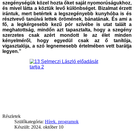
szegénységük közel hozta őket saját nyomorúságukhoz,
és mivel látta a köztük levő különbséget. Bizalmat érzett
irántuk, mert betértek a legszegényebb kunyhóba is és
résztvevő tanúivá lettek örömének, bánatának. És ami a
fő, a legkérgesebb kezű pór szívébe is utat talált a
meghatottság, mindőn azt tapasztalta, hogy a szegény
szerzetes csak azért mondott le az élet minden
kényelméről, hogy egyedül csak az ő tanítója,
vigasztalója, a szó legnemesebb értelmében vett barátja
legyen.”
Részletek
Szülőkategória:
Hírek. programok
Készült: 2024. október 10