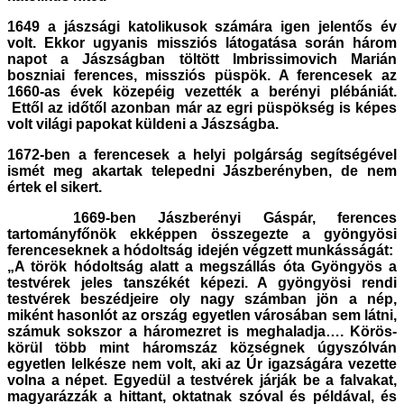
1649 a
jászsági katolikusok számára igen jelentős év
volt. Ekkor ugyanis missziós látogatása során három
napot a Jászságban töltött Imbrissimovich Marián
boszniai ferences, missziós püspök. A ferencesek az
1660-as évek közepéig vezették a berényi plébániát.
Ettől az időtől azonban már az egri püspökség is képes
volt világi papokat küldeni a Jászságba.
1672-ben a ferencesek a helyi polgárság segítségével
ismét meg akartak telepedni Jászberényben, de nem
értek el sikert.
1669-ben Jászberényi Gáspár, ferences
tartományfőnök ekképpen összegezte a gyöngyösi
ferenceseknek a hódoltság idején végzett munkásságát:
„A török hódoltság alatt a megszállás óta Gyöngyös a
testvérek jeles tanszékét képezi. A gyöngyösi rendi
testvérek beszédjeire oly nagy számban jön a nép,
miként hasonlót az ország egyetlen városában sem látni,
számuk sokszor a háromezret is meghaladja…. Körös-
körül több mint háromszáz községnek úgyszólván
egyetlen lelkésze nem volt, aki az Úr igazságára vezette
volna a népet. Egyedül a testvérek járják be a falvakat,
magyarázzák a hittant, oktatnak szóval és példával, és