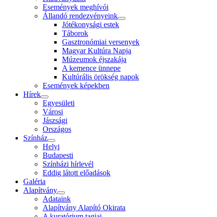
Események meghívói
Állandó rendezvényeink
Jótékonysági estek
Táborok
Gasztronómiai versenyek
Magyar Kultúra Napja
Múzeumok éjszakája
A kemence ünnepe
Kultúrális örökség napok
Események képekben
Hírek
Egyesületi
Városi
Jászsági
Országos
Színház
Helyi
Budapesti
Színházi hírlevél
Eddig látott előadások
Galéria
Alapítvány
Adataink
Alapítvány Alapító Okirata
A kuratórium tagjai