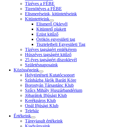
Tízéves a FÉBE
Tizenötéves a FÉBE
Elismeréseink, kitüntetéseink
Kitüntettjeink
Elismerő Oklevél
Kitüntető plakett
Ezüst kitűző
Örökös egyesületi tag
Tiszteletbeli Egyesületi Tag
Tízéves tagságért emlékérem
Húszéves tagságért kitűző
25 éves tagságért díszoklevél
Születésnaposaink
Közösségeink
Helytörténeti Kutatócsoport
Színházba Járók Baráti Köre
Borostyán Társastánc Klub
Szűcs Mihály Huszárbandérium
Jóbarátok Ifjúsági Klub
Kerékpáros Klub
Opál Ifjúsági Klub
Teleház
Értékeink
Tárgyiasult értékeink
Kiadványaink