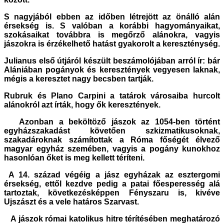
S nagyjából ebben az időben létrejött az önálló alán
érsekség is. S valóban a korábbi hagyományaikat,
szokásaikat továbbra is megőrző alánokra, vagyis
jászokra is érzékelhető hatást gyakorolt a kereszténység.
Julianus első útjáról készült beszámolójában arról ír: bár
Alániában pogányok és keresztények vegyesen laknak,
mégis a keresztet nagy becsben tartják.
Rubruk és Plano Carpini a tatárok városaiba hurcolt
alánokról azt írták, hogy ők keresztények.
Azonban a beköltöző jászok az 1054-ben történt
egyházszakadást követően szkizmatikusoknak,
szakadároknak számítottak a Róma főségét élvező
magyar egyház szemében, vagyis a pogány kunokhoz
hasonlóan őket is meg kellett téríteni.
A 14. század végéig a jász egyházak az esztergomi
érsekség, ettől kezdve pedig a patai főesperesség alá
tartoztak, következésképpen Fényszaru is, kivéve
Ujszászt és a vele határos Szarvast.
A jászok római katolikus hitre térítésében meghatározó