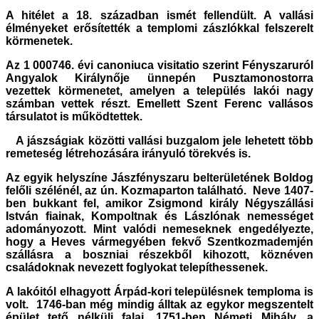
A hitélet a 18. században ismét fellendült. A vallási
élményeket erősítették a templomi zászlókkal felszerelt
körmenetek.
Az 1 000746. évi canoniuca visitatio szerint Fényszaruról
Angyalok Királynője ünnepén Pusztamonostorra
vezettek körmenetet, amelyen a település lakói nagy
számban vettek részt. Emellett Szent Ferenc vallásos
társulatot is működtettek.
A jászságiak közötti vallási buzgalom jele lehetett több
remeteség létrehozására irányuló törekvés is.
Az egyik helyszíne Jászfényszaru belterületének Boldog
felőli szélénél, az ún. Kozmaparton található. Neve 1407-
ben bukkant fel, amikor Zsigmond király Négyszállási
István fiainak, Kompoltnak és Lászlónak nemességet
adományozott. Mint valódi nemeseknek engedélyezte,
hogy a Heves vármegyében fekvő Szentkozmademjén
szállásra a boszniai részekből kihozott, köznéven
családoknak nevezett foglyokat telepíthessenek.
A lakóitól elhagyott Árpád-kori településnek temploma is
volt. 1746-ban még mindig álltak az egykor megszentelt
épület tető nélküli falai. 1751-ben Németi Mihály, a