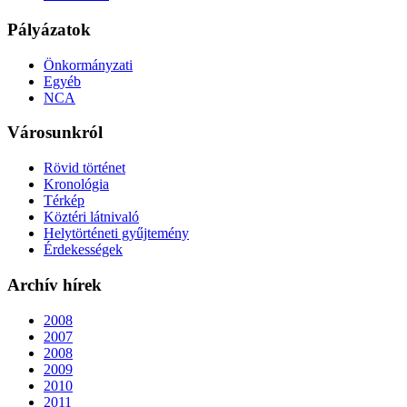
Pályázatok
Önkormányzati
Egyéb
NCA
Városunkról
Rövid történet
Kronológia
Térkép
Köztéri látnivaló
Helytörténeti gyűjtemény
Érdekességek
Archív hírek
2008
2007
2008
2009
2010
2011