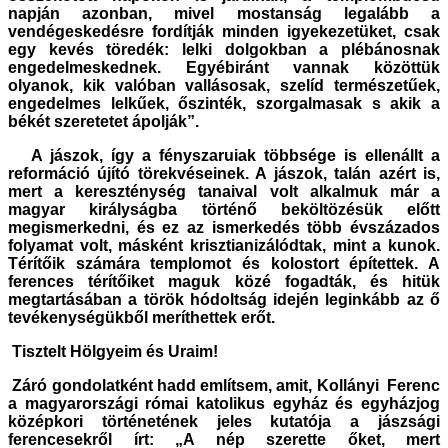
napján azonban, mivel mostanság legalább a
vendégeskedésre fordítják minden igyekezetüket, csak
egy kevés töredék: lelki dolgokban a plébánosnak
engedelmeskednek. Egyébiránt vannak közöttük
olyanok, kik valóban vallásosak, szelíd természetűek,
engedelmes lelkűek, őszinték, szorgalmasak s akik a
békét szeretetet ápolják”.
A jászok, így a fényszaruiak többsége is ellenállt a
reformáció újító törekvéseinek. A jászok, talán azért is,
mert a kereszténység tanaival volt alkalmuk már a
magyar királyságba történő beköltözésük előtt
megismerkedni, és ez az ismerkedés több évszázados
folyamat volt, másként krisztianizálódtak, mint a kunok.
Térítőik számára templomot és kolostort építettek. A
ferences térítőiket maguk közé fogadták, és hitük
megtartásában a török hódoltság idején leginkább az ő
tevékenységükből meríthettek erőt.
Tisztelt Hölgyeim és Uraim!
Záró gondolatként hadd említsem, amit, Kollányi Ferenc
a magyarországi római katolikus egyház és egyházjog
középkori történetének jeles kutatója a jászsági
ferencesekről írt: „A nép szerette őket, mert