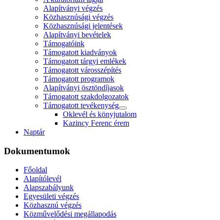
Alapítványi végzés
Közhasznúsági végzés
Közhasznúsági jelentések
Alapítványi bevételek
Támogatóink
Támogatott kiadványok
Támogatott tárgyi emlékek
Támogatott városszépítés
Támogatott programok
Alapítványi ösztöndíjasok
Támogatott szakdolgozatok
Támogatott tevékenység
Oklevél és könyjutalom
Kazincy Ferenc érem
Naptár
Dokumentumok
Főoldal
Alapítólevél
Alapszabályunk
Egyesületi végzés
Közhasznú végzés
Közművelődési megállapodás