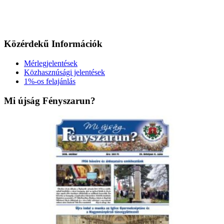
Közérdekű Információk
Mérlegjelentések
Közhasznúsági jelentések
1%-os felajánlás
Mi újság Fényszarun?