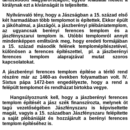
királynak ezt a kívánságát is teljesítette.
Nyilvánvaló tény, hogy a Jászságban a 15. század első
két harmadában több templomot is építettek. Ekkor épült
a jákóhalmai, a jászágói, a jászberényi plébániatemplom,
az ugyancsak berényi ferences templom és a
jászfényszarui templom is. Utóbbi templomról annyit
mindenképpen említsünk meg, hogy eredeti formájában
a 15. század második felének templomépítészetével,
különösen a ferences építészettel, pl. a jászberényi
ferences templom alaprajzával mutat szoros
kapcsolatokat.
A jászberényi ferences templom építése a térítő rend
részére már az 1460-as években folyamatban volt. IV.
Sixtus pápa 1472-ben engedélyezte, hogy a rend a
felépült templomot és rendházat birtokba vegye.
Hangsúlyoznunk kell, hogy a jászberényi ferences
templom építését a jász szék finanszírozta, melynek öt
tagú vezetőségében Jászfényszaru is képviseltette
magát, vagyis a 15. században Jászfényszaru felépítette
a saját plébániáját és hozzájárult a berényi ferences
templom építéséhez is.