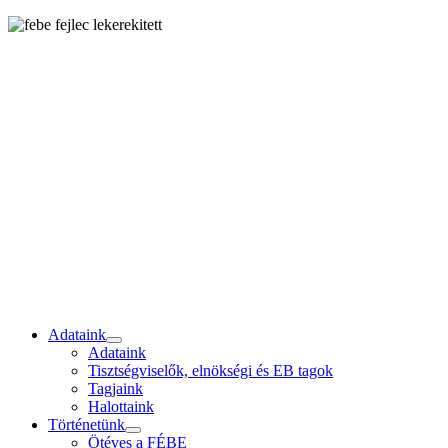
Adataink
Adataink
Tisztségviselők, elnökségi és EB tagok
Tagjaink
Halottaink
Történetünk
Ötéves a FÉBE