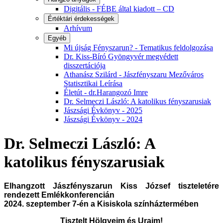
Digitális - FÉBE által kiadott – CD
Értéktári érdekességek
Arhívum
Egyéb
Mi újság Fényszarun? - Tematikus feldolgozása
Dr. Kiss-Bíró Gyöngyvér megvédett
disszertációja
Athanász Szilárd - Jászfényszaru Mezőváros
Statisztikai Leírása
Életút - dr.Harangozó Imre
Dr. Selmeczi László: A katolikus fényszarusiak
Jászsági Évkönyv - 2025
Jászsági Évkönyv - 2024
Dr. Selmeczi László: A
katolikus fényszarusiak
Elhangzott Jászfényszarun Kiss József tiszteletére
rendezett Emlékkonferencián
2024. szeptember 7-én a Kisiskola színháztermében
Tisztelt Hölgyeim és Uraim!