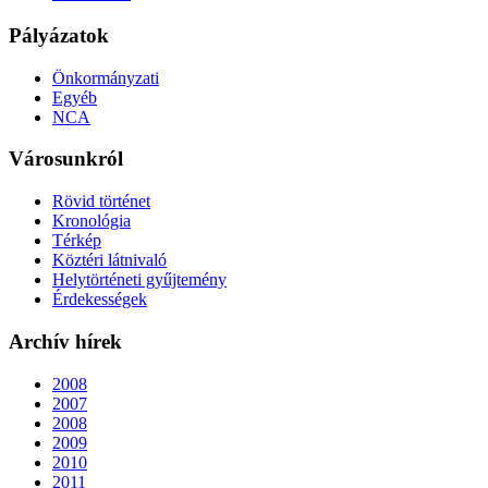
Pályázatok
Önkormányzati
Egyéb
NCA
Városunkról
Rövid történet
Kronológia
Térkép
Köztéri látnivaló
Helytörténeti gyűjtemény
Érdekességek
Archív hírek
2008
2007
2008
2009
2010
2011