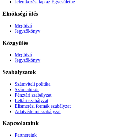
Jelentkezési lap az Egyesületbe
Elnökségi ülés
Meghívó
Jegyzőkönyv
Közgyűlés
Meghívó
Jegyzőkönyv
Szabályzatok
Számviteli politika
Számlatükör
Pénztári szabályzat
Leltári szabályzat
Elismerési formák szabályzat
Adatvédelmi szabályzat
Kapcsolataink
Partnereink