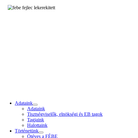
Adataink
Adataink
Tisztségviselők, elnökségi és EB tagok
Tagjaink
Halottaink
Történetünk
Ötéves a FÉBE