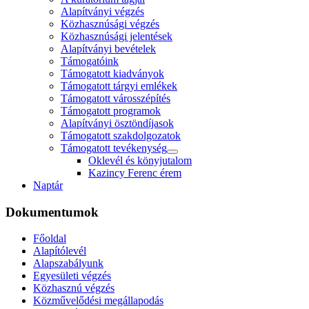
Alapítványi végzés
Közhasznúsági végzés
Közhasznúsági jelentések
Alapítványi bevételek
Támogatóink
Támogatott kiadványok
Támogatott tárgyi emlékek
Támogatott városszépítés
Támogatott programok
Alapítványi ösztöndíjasok
Támogatott szakdolgozatok
Támogatott tevékenység
Oklevél és könyjutalom
Kazincy Ferenc érem
Naptár
Dokumentumok
Főoldal
Alapítólevél
Alapszabályunk
Egyesületi végzés
Közhasznú végzés
Közművelődési megállapodás