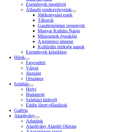
Események meghívói
Állandó rendezvényeink
Jótékonysági estek
Táborok
Gasztronómiai versenyek
Magyar Kultúra Napja
Múzeumok éjszakája
A kemence ünnepe
Kultúrális örökség napok
Események képekben
Hírek
Egyesületi
Városi
Jászsági
Országos
Színház
Helyi
Budapesti
Színházi hírlevél
Eddig látott előadások
Galéria
Alapítvány
Adataink
Alapítvány Alapító Okirata
A kuratórium tagjai