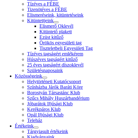
Tízéves a FÉBE
Tizenötéves a FÉBE
Elismeréseink, kitüntetéseink
Kitüntettjeink
Elismerő Oklevél
Kitüntető plakett
Ezüst kitűző
Örökös egyesületi tag
Tiszteletbeli Egyesületi Tag
Tízéves tagságért emlékérem
Húszéves tagságért kitűző
25 éves tagságért díszoklevél
Születésnaposaink
Közösségeink
Helytörténeti Kutatócsoport
Színházba Járók Baráti Köre
Borostyán Társastánc Klub
Szűcs Mihály Huszárbandérium
Jóbarátok Ifjúsági Klub
Kerékpáros Klub
Opál Ifjúsági Klub
Teleház
Értékeink
Tárgyiasult értékeink
Kiadványaink