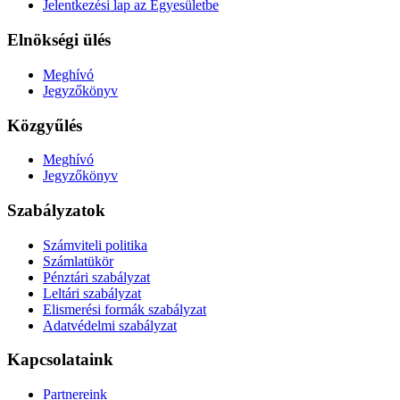
Jelentkezési lap az Egyesületbe
Elnökségi ülés
Meghívó
Jegyzőkönyv
Közgyűlés
Meghívó
Jegyzőkönyv
Szabályzatok
Számviteli politika
Számlatükör
Pénztári szabályzat
Leltári szabályzat
Elismerési formák szabályzat
Adatvédelmi szabályzat
Kapcsolataink
Partnereink