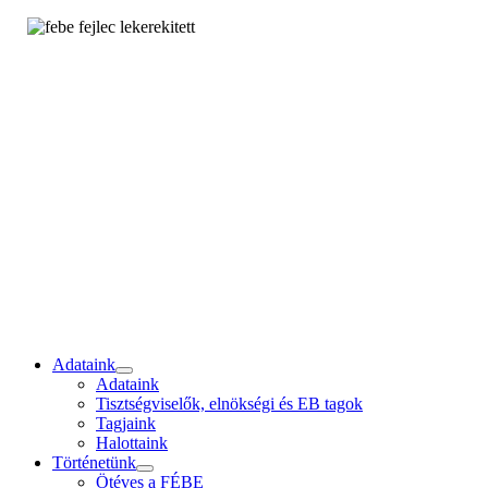
Adataink
Adataink
Tisztségviselők, elnökségi és EB tagok
Tagjaink
Halottaink
Történetünk
Ötéves a FÉBE