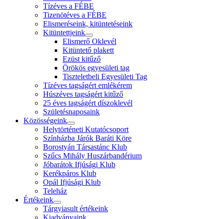
Tízéves a FÉBE
Tizenötéves a FÉBE
Elismeréseink, kitüntetéseink
Kitüntettjeink
Elismerő Oklevél
Kitüntető plakett
Ezüst kitűző
Örökös egyesületi tag
Tiszteletbeli Egyesületi Tag
Tízéves tagságért emlékérem
Húszéves tagságért kitűző
25 éves tagságért díszoklevél
Születésnaposaink
Közösségeink
Helytörténeti Kutatócsoport
Színházba Járók Baráti Köre
Borostyán Társastánc Klub
Szűcs Mihály Huszárbandérium
Jóbarátok Ifjúsági Klub
Kerékpáros Klub
Opál Ifjúsági Klub
Teleház
Értékeink
Tárgyiasult értékeink
Kiadványaink