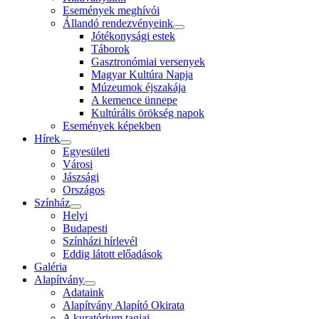
Események meghívói
Állandó rendezvényeink
Jótékonysági estek
Táborok
Gasztronómiai versenyek
Magyar Kultúra Napja
Múzeumok éjszakája
A kemence ünnepe
Kultúrális örökség napok
Események képekben
Hírek
Egyesületi
Városi
Jászsági
Országos
Színház
Helyi
Budapesti
Színházi hírlevél
Eddig látott előadások
Galéria
Alapítvány
Adataink
Alapítvány Alapító Okirata
A kuratórium tagjai