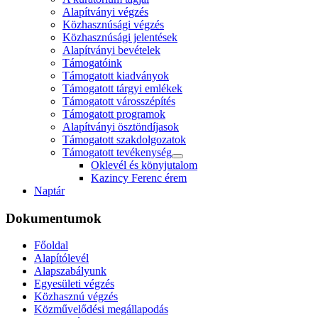
Alapítványi végzés
Közhasznúsági végzés
Közhasznúsági jelentések
Alapítványi bevételek
Támogatóink
Támogatott kiadványok
Támogatott tárgyi emlékek
Támogatott városszépítés
Támogatott programok
Alapítványi ösztöndíjasok
Támogatott szakdolgozatok
Támogatott tevékenység
Oklevél és könyjutalom
Kazincy Ferenc érem
Naptár
Dokumentumok
Főoldal
Alapítólevél
Alapszabályunk
Egyesületi végzés
Közhasznú végzés
Közművelődési megállapodás