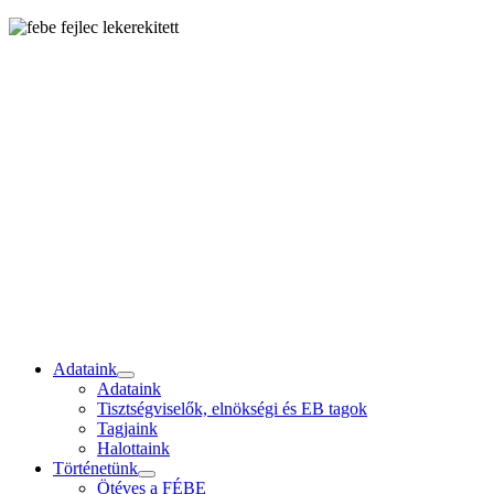
Adataink
Adataink
Tisztségviselők, elnökségi és EB tagok
Tagjaink
Halottaink
Történetünk
Ötéves a FÉBE