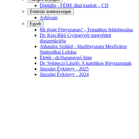
Digitális - FÉBE által kiadott – CD
Értéktári érdekességek
Arhívum
Egyéb
Mi újság Fényszarun? - Tematikus feldolgozása
Dr. Kiss-Bíró Gyöngyvér megvédett
disszertációja
Athanász Szilárd - Jászfényszaru Mezőváros
Statisztikai Leírása
Életút - dr.Harangozó Imre
Dr. Selmeczi László: A katolikus fényszarusiak
Jászsági Évkönyv - 2025
Jászsági Évkönyv - 2024