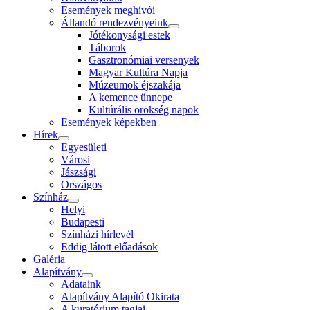
Események meghívói
Állandó rendezvényeink
Jótékonysági estek
Táborok
Gasztronómiai versenyek
Magyar Kultúra Napja
Múzeumok éjszakája
A kemence ünnepe
Kultúrális örökség napok
Események képekben
Hírek
Egyesületi
Városi
Jászsági
Országos
Színház
Helyi
Budapesti
Színházi hírlevél
Eddig látott előadások
Galéria
Alapítvány
Adataink
Alapítvány Alapító Okirata
A kuratórium tagjai