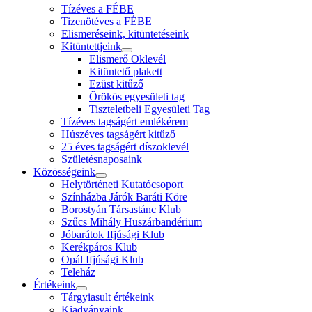
Tízéves a FÉBE
Tizenötéves a FÉBE
Elismeréseink, kitüntetéseink
Kitüntettjeink
Elismerő Oklevél
Kitüntető plakett
Ezüst kitűző
Örökös egyesületi tag
Tiszteletbeli Egyesületi Tag
Tízéves tagságért emlékérem
Húszéves tagságért kitűző
25 éves tagságért díszoklevél
Születésnaposaink
Közösségeink
Helytörténeti Kutatócsoport
Színházba Járók Baráti Köre
Borostyán Társastánc Klub
Szűcs Mihály Huszárbandérium
Jóbarátok Ifjúsági Klub
Kerékpáros Klub
Opál Ifjúsági Klub
Teleház
Értékeink
Tárgyiasult értékeink
Kiadványaink