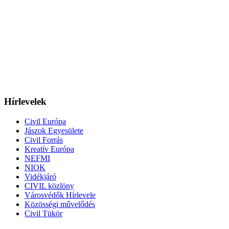
Hírlevelek
Civil Európa
Jászok Egyesülete
Civil Forrás
Kreatív Európa
NEFMI
NIOK
Vidékjáró
CIVIL közlöny
Városvédők Hírlevele
Közösségi művelődés
Civil Tükör