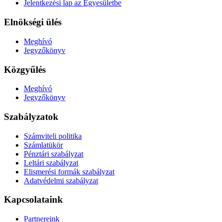
Jelentkezési lap az Egyesületbe
Elnökségi ülés
Meghívó
Jegyzőkönyv
Közgyűlés
Meghívó
Jegyzőkönyv
Szabályzatok
Számviteli politika
Számlatükör
Pénztári szabályzat
Leltári szabályzat
Elismerési formák szabályzat
Adatvédelmi szabályzat
Kapcsolataink
Partnereink