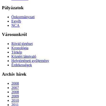
Pályázatok
Önkormányzati
Egyéb
NCA
Városunkról
Rövid történet
Kronológia
Térkép
Köztéri látnivaló
Helytörténeti gyűjtemény
Érdekességek
Archív hírek
2008
2007
2008
2009
2010
2011