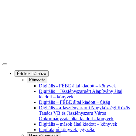
Értékek Tárháza
Könyvtár
Digitális - FÉBE által kiadott – könyvek
Digitális – Jászfényszaruért Alapítvány által
kiadott – könyvek
Digitális – FÉBE által kiadott – újság
Digitális - a Jászfényszarui Nagyközségi Közös
Tanács VB és Jászfényszaru Város
Önkormányzata által kiadott - könyvek
Digitális – mások által kiadott – könyvek
Papíralapú könyvek jegyzéke
Hangzó anyagok