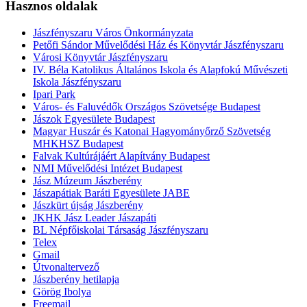
Hasznos oldalak
Jászfényszaru Város Önkormányzata
Petőfi Sándor Művelődési Ház és Könyvtár Jászfényszaru
Városi Könyvtár Jászfényszaru
IV. Béla Katolikus Általános Iskola és Alapfokú Művészeti
Iskola Jászfényszaru
Ipari Park
Város- és Faluvédők Országos Szövetsége Budapest
Jászok Egyesülete Budapest
Magyar Huszár és Katonai Hagyományőrző Szövetség
MHKHSZ Budapest
Falvak Kultúrájáért Alapítvány Budapest
NMI Művelődési Intézet Budapest
Jász Múzeum Jászberény
Jászapátiak Baráti Egyesülete JABE
Jászkürt újság Jászberény
JKHK Jász Leader Jászapáti
BL Népfőiskolai Társaság Jászfényszaru
Telex
Gmail
Útvonaltervező
Jászberény hetilapja
Görög Ibolya
Freemail