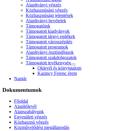
Alapítványi végzés
Közhasznúsági végzés
Közhasznúsági jelentések
Alapítványi bevételek
Támogatóink
Támogatott kiadványok
Támogatott tárgyi emlékek
Támogatott városszépítés
Támogatott programok
Alapítványi ösztöndíjasok
Támogatott szakdolgozatok
Támogatott tevékenység
Oklevél és könyjutalom
Kazincy Ferenc érem
Naptár
Dokumentumok
Főoldal
Alapítólevél
Alapszabályunk
Egyesületi végzés
Közhasznú végzés
Közművelődési megállapodás