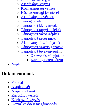
Alapítványi végzés
Közhasznúsági végzés
Közhasznúsági jelentések
Alapítványi bevételek
Támogatóink
Támogatott kiadványok
Támogatott tárgyi emlékek
Támogatott városszépítés
Támogatott programok
Alapítványi ösztöndíjasok
Támogatott szakdolgozatok
Támogatott tevékenység
Oklevél és könyjutalom
Kazincy Ferenc érem
Naptár
Dokumentumok
Főoldal
Alapítólevél
Alapszabályunk
Egyesületi végzés
Közhasznú végzés
Közművelődési megállapodás