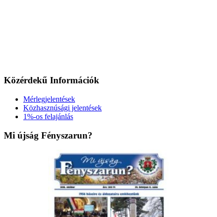
Közérdekű Információk
Mérlegjelentések
Közhasznúsági jelentések
1%-os felajánlás
Mi újság Fényszarun?