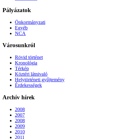
Pályázatok
Önkormányzati
Egyéb
NCA
Városunkról
Rövid történet
Kronológia
Térkép
Köztéri látnivaló
Helytörténeti gyűjtemény
Érdekességek
Archív hírek
2008
2007
2008
2009
2010
2011