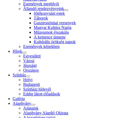
Események meghívói
Állandó rendezvényeink
Jótékonysági estek
Táborok
Gasztronómiai versenyek
Magyar Kultúra Napja
Múzeumok éjszakája
A kemence ünnepe
Kultúrális örökség napok
Események képekben
Hírek
Egyesületi
Városi
Jászsági
Országos
Színház
Helyi
Budapesti
Színházi hírlevél
Eddig látott előadások
Galéria
Alapítvány
Adataink
Alapítvány Alapító Okirata
A kuratórium tagjai