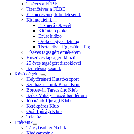
Tízéves a FÉBE
Tizenötéves a FÉBE
Elismeréseink, kitüntetéseink
Kitüntettjeink
Elismerő Oklevél
Kitüntető plakett
Ezüst kitűző
Örökös egyesületi tag
Tiszteletbeli Egyesületi Tag
Tízéves tagságért emlékérem
Húszéves tagságért kitűző
25 éves tagságért díszoklevél
Születésnaposaink
Közösségeink
Helytörténeti Kutatócsoport
Színházba Járók Baráti Köre
Borostyán Társastánc Klub
Szűcs Mihály Huszárbandérium
Jóbarátok Ifjúsági Klub
Kerékpáros Klub
Opál Ifjúsági Klub
Teleház
Értékeink
Tárgyiasult értékeink
Kiadványaink