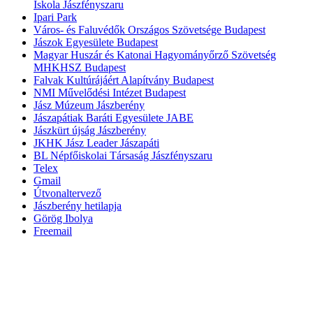
Iskola Jászfényszaru
Ipari Park
Város- és Faluvédők Országos Szövetsége Budapest
Jászok Egyesülete Budapest
Magyar Huszár és Katonai Hagyományőrző Szövetség
MHKHSZ Budapest
Falvak Kultúrájáért Alapítvány Budapest
NMI Művelődési Intézet Budapest
Jász Múzeum Jászberény
Jászapátiak Baráti Egyesülete JABE
Jászkürt újság Jászberény
JKHK Jász Leader Jászapáti
BL Népfőiskolai Társaság Jászfényszaru
Telex
Gmail
Útvonaltervező
Jászberény hetilapja
Görög Ibolya
Freemail