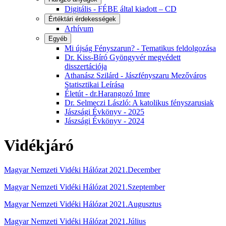
Digitális - FÉBE által kiadott – CD
Értéktári érdekességek
Arhívum
Egyéb
Mi újság Fényszarun? - Tematikus feldolgozása
Dr. Kiss-Bíró Gyöngyvér megvédett
disszertációja
Athanász Szilárd - Jászfényszaru Mezőváros
Statisztikai Leírása
Életút - dr.Harangozó Imre
Dr. Selmeczi László: A katolikus fényszarusiak
Jászsági Évkönyv - 2025
Jászsági Évkönyv - 2024
Vidékjáró
Magyar Nemzeti Vidéki Hálózat 2021.December
Magyar Nemzeti Vidéki Hálózat 2021.Szeptember
Magyar Nemzeti Vidéki Hálózat 2021.Augusztus
Magyar Nemzeti Vidéki Hálózat 2021.Július