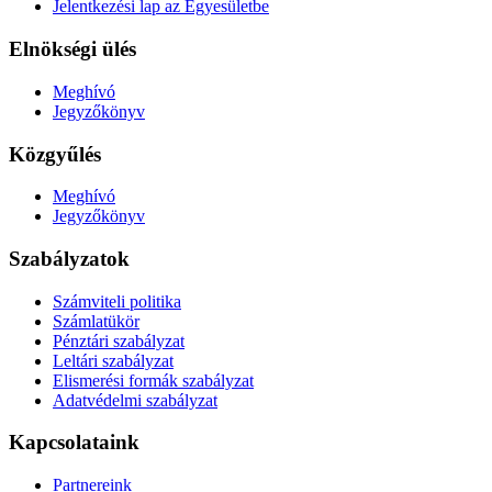
Jelentkezési lap az Egyesületbe
Elnökségi ülés
Meghívó
Jegyzőkönyv
Közgyűlés
Meghívó
Jegyzőkönyv
Szabályzatok
Számviteli politika
Számlatükör
Pénztári szabályzat
Leltári szabályzat
Elismerési formák szabályzat
Adatvédelmi szabályzat
Kapcsolataink
Partnereink