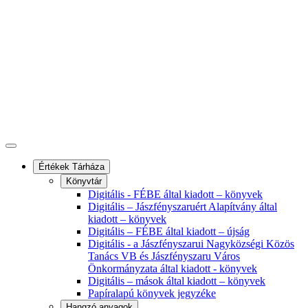
Értékek Tárháza
Könyvtár
Digitális - FÉBE által kiadott – könyvek
Digitális – Jászfényszaruért Alapítvány által
kiadott – könyvek
Digitális – FÉBE által kiadott – újság
Digitális - a Jászfényszarui Nagyközségi Közös
Tanács VB és Jászfényszaru Város
Önkormányzata által kiadott - könyvek
Digitális – mások által kiadott – könyvek
Papíralapú könyvek jegyzéke
Hangzó anyagok