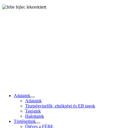
Adataink
Adataink
Tisztségviselők, elnökségi és EB tagok
Tagjaink
Halottaink
Történetünk
Ötéves a FÉBE