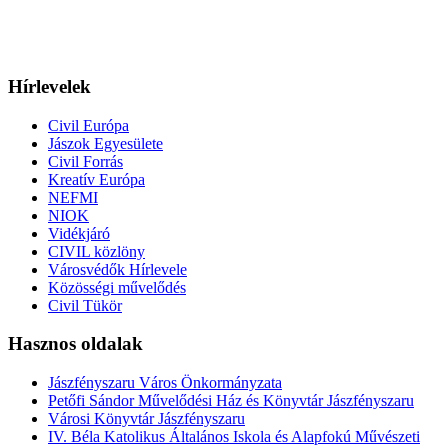
Hírlevelek
Civil Európa
Jászok Egyesülete
Civil Forrás
Kreatív Európa
NEFMI
NIOK
Vidékjáró
CIVIL közlöny
Városvédők Hírlevele
Közösségi művelődés
Civil Tükör
Hasznos oldalak
Jászfényszaru Város Önkormányzata
Petőfi Sándor Művelődési Ház és Könyvtár Jászfényszaru
Városi Könyvtár Jászfényszaru
IV. Béla Katolikus Általános Iskola és Alapfokú Művészeti