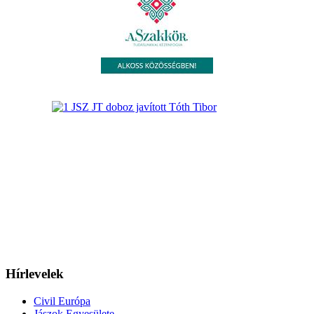
Hírlevelek
Civil Európa
Jászok Egyesülete