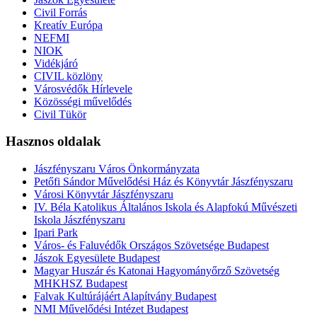
Civil Forrás
Kreatív Európa
NEFMI
NIOK
Vidékjáró
CIVIL közlöny
Városvédők Hírlevele
Közösségi művelődés
Civil Tükör
Hasznos oldalak
Jászfényszaru Város Önkormányzata
Petőfi Sándor Művelődési Ház és Könyvtár Jászfényszaru
Városi Könyvtár Jászfényszaru
IV. Béla Katolikus Általános Iskola és Alapfokú Művészeti
Iskola Jászfényszaru
Ipari Park
Város- és Faluvédők Országos Szövetsége Budapest
Jászok Egyesülete Budapest
Magyar Huszár és Katonai Hagyományőrző Szövetség
MHKHSZ Budapest
Falvak Kultúrájáért Alapítvány Budapest
NMI Művelődési Intézet Budapest