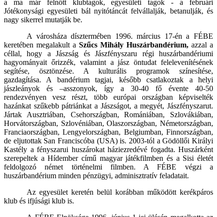
a ma már felnőtt klubtagok, egyesületi tagok - a februári
Jótékonysági egyesületi bál nyitótáncát felvállalják, betanulják, és
nagy sikerrel mutatják be.
A városháza dísztermében 1996. március 17-én a FÉBE
keretében megalakult a
Szűcs Mihály Huszárbandérium,
azzal a
céllal, hogy a Jászság és Jászfényszaru régi huszárbandériumi
hagyományait őrizzék, valamint a jász öntudat felelevenítésének
segítése, ösztönzése. A kulturális programok színesítése,
gazdagítása. A bandérium tagjai, később csatlakoztak a helyi
jászleányok és –asszonyok, így a 30-40 fő évente 40-50
rendezvényen vesz részt, több európai országban képviselték
hazánkat szűkebb pátriánkat a Jászságot, a megyét, Jászfényszarut.
Jártak Ausztriában, Csehországban, Romániában, Szlovákiában,
Horvátországban, Szlovéniában, Olaszországban, Németországban,
Franciaországban, Lengyelországban, Belgiumban, Finnországban,
de eljutottak San Franciscóba (USA) is. 2003-tól a Gödöllői Királyi
Kastély a fényszarui huszárokat háziezredévé fogadta. Huszárként
szerepeltek a Hídember című magyar játékfilmben és a Sisi életét
feldolgozó német történelmi filmben. A FÉBE végzi a
huszárbandérium minden pénzügyi, adminisztratív feladatait.
Az egyesület keretén belül korábban működött kerékpáros
klub és ifjúsági klub is.