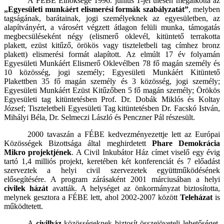
A FÉBE Elnöksége 1996. június 1-jei ülésén megalkotta az
„Egyesületi munkáért elismerési
formák szabályzatát”
, melyben
tagságának, barátainak, jogi személyeknek az egyesületben, az
alapítványért, a városért végzett átlagon felüli munka, támogatás
megbecsüléseként négy (elismerő oklevél, kitüntető terrakotta
plakett, ezüst kitűző, örökös vagy tiszteletbeli tag címhez bronz
plakett) elismerési formát alapított. Az elmúlt 17 év folyamán
Egyesületi Munkáért Elismerő Oklevélben 78 fő magán személy és
10 közösség, jogi személy; Egyesületi Munkáért Kitüntető
Plakettben 35 fő magán személy és 3 közösség, jogi személy;
Egyesületi Munkáért Ezüst Kitűzőben 5 fő magán személy; Örökös
Egyesületi tag kitüntetésben Prof. Dr. Dobák Miklós és Koltay
József; Tiszteletbeli Egyesületi Tag kitüntetésben Dr. Facskó István,
Mihályi Béla, Dr. Selmeczi László és Penczner Pál részesült.
2000 tavaszán a FÉBE kedvezményezettje lett az Európai
Közösségek Bizottsága által meghirdetett
Phare Demokrácia
Mikro projektjének
. A Civil Inkubátor Ház címet viselő egy évig
tartó 1,4 milliós projekt, keretében két konferenciát és 7 előadást
szerveztek a helyi civil szervezetek együttműködésének
elősegítésére. A program zárásaként 2001 márciusában a helyi
civilek házát
avatták. A helységet az önkormányzat biztosította,
melynek gesztora a FÉBE lett, ahol 2002-2007 között
Teleházat
is
működtetett.
A
civilház
közösségeknek biztosít összejöveteli lehetőséget,