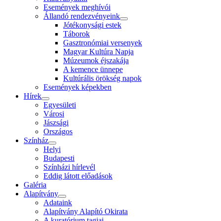
Események meghívói
Állandó rendezvényeink
Jótékonysági estek
Táborok
Gasztronómiai versenyek
Magyar Kultúra Napja
Múzeumok éjszakája
A kemence ünnepe
Kultúrális örökség napok
Események képekben
Hírek
Egyesületi
Városi
Jászsági
Országos
Színház
Helyi
Budapesti
Színházi hírlevél
Eddig látott előadások
Galéria
Alapítvány
Adataink
Alapítvány Alapító Okirata
A kuratórium tagjai