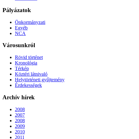
Pályázatok
Önkormányzati
Egyéb
NCA
Városunkról
Rövid történet
Kronológia
Térkép
Köztéri látnivaló
Helytörténeti gyűjtemény
Érdekességek
Archív hírek
2008
2007
2008
2009
2010
2011