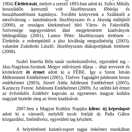
1904)
Életleírását
, melyet a szerző 1893-ban adott ki. Szűcs Mihály
hosszúidőn keresztül volt Jászfényszaru főbírája és
huszárbandériumi kapitánya. További könyveink a Szállástól a
mezővárosig – tanulmányok Jászfényszaru és a Jászság múltjáról
(2000), az országos kitekintéssel bíró Város- és Faluvédők
Szövetsége tagegyesületei által megjelentetett kiadványok
bibliográfiája (2001), Lantos Péter: Jászfényszaru története –
Életleírás a redemptiótól a jász kiváltság megszűnéséig (2003),
valamint Zsámboki László: Jászfényszaru diáksportjának története
(2008).
Szabó Imrefia Béla tanár szobrászművész, egyesületi tag –
Jász-Nagykun-Szolnok Megye művészeti díjasa – által tervezett és
kivitelezett
öt érmet
adott ki a FÉBE. Így a Szent István
Millenniumi Emlékérmet (2001), Tízéves Tagságért jubileumi bronz
emlékérmet (2003), József Attila Jubileumi Emlékérmet (2005),
Kazinczy Ferenc Jubileumi Emlékérmet (2009). Az utóbbi két érmet
az évfordulós Emlékév kapcsán az egyetemes magyar kultúra
nagyjait tisztelte meg az érem kiadásával.
2007-ben a Magyar Kultúra Napjára
kilenc új képeslapot
adott ki a városról, melyből nyolc fotóját dr. Palla Gábor
közgazdász, fotóművész, egyesületi tag készített.
A helytörténeti kutatócsoport tagjai önkéntes munkában