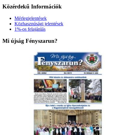
Közérdekű Információk
Mérlegjelentések
Közhasznúsági jelentések
1%-os felajánlás
Mi újság Fényszarun?