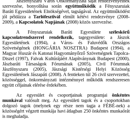
Jászfényszaru Város Önkormányzata saját rendezvényeinek
szervezése, bonyolítása során
együttműködik
a Fényszaruiak
Baráti Egyesületének Elnökségével, tagságával. Az együttműködést
jól példázza a
Tarlófesztivál
elmúlt kétévi rendezvénye (2008-
2009), a
Kapcsolatok Napjának
(2008) közös szervezése.
A Fényszaruiak Baráti Egyesülete
széleskörű
kapcsolatrendszerrel rendelkezik,
tagegyesülete: a Jászok
Egyesületének (1994), a Város- és Faluvédők Országos
Szövetségének (HONGÁRIA NOSZTRA) Budapest (1994), a
Magyar Huszár és Katonai Hagyományőrző Szövetségnek Tapolca-
Diszel (1997), Falvak Kultúrájáért Alapítványnak Budapest (2000),
Jászbaráti Társaságok Fórumának (2005), Civil Fórumnak
Jászfényszaru (2005), Jászsági Kistérségi Helyi Közösség
Egyesületének Jászapáti (2008). A fentieken túl 26 civil szervezettel,
közösséggel, önkormányzati intézménnyel működik rendszeresen
együtt céljainak elérése érdekében.
Az egyesület és csoportjainak programjai
önkéntes
munkával
valósult meg. Az egyesületi tagok és a csoportokban
dolgozó tagok (melynek egy része nem tagja a FÉBÉ-nek) a
közösségért végzett munkája havi átlagban 250 önkéntes munkaórát
is meghaladja.