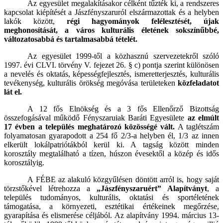
Az egyesület megalakításakor célként tűzték ki, a rendszeres
kapcsolat kiépítését a Jászfényszaruról elszármazottak és a helyben
lakók között,
régi hagyományok felélesztését,
újak
meghonosítását,
a város kulturális életének sokszínűbbé,
változatosabbá és tartalmasabbá tételét.
Az egyesület 1999-től a közhasznú szervezetekről szóló
1997. évi CLVI. törvény V. fejezet 26. § c) pontja szerint különösen
a nevelés és oktatás, képességfejlesztés, ismeretterjesztés, kulturális
tevékenység, kulturális örökség megóvása területeken
közfeladatot
lát el.
A 12 fős Elnökség és a 3 fős Ellenőrző Bizottság
összefogásával működő Fényszaruiak Baráti Egyesülete
az elmúlt
17 évben a település meghatározó közösségé vált.
A taglétszám
folyamatosan gyarapodott a 254 fő 2/3-a helyben él, 1/3 az innen
elkerült lokálpatriótákból kerül ki. A tagság között minden
korosztály megtalálható a tízen, húszon évesektől a közép és idős
korosztályig.
A FÉBE az alakuló közgyűlésen döntött arról is, hogy saját
törzstőkével létrehozza a
„Jászfényszaruért” Alapítványt
, a
település tudományos, kulturális, oktatási és sportéletének
támogatása, a környezeti, esztétikai értékeinek megőrzése,
gyarapítása és elismerése céljából. Az alapítvány 1994. március 13-