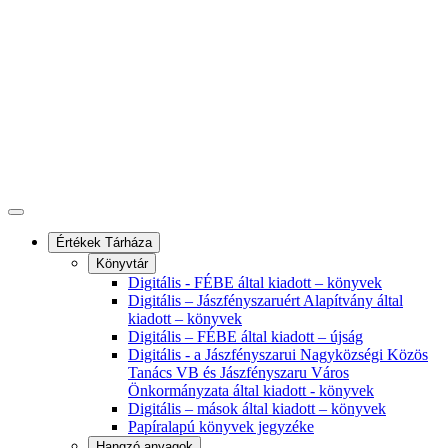
Értékek Tárháza
Könyvtár
Digitális - FÉBE által kiadott – könyvek
Digitális – Jászfényszaruért Alapítvány által
kiadott – könyvek
Digitális – FÉBE által kiadott – újság
Digitális - a Jászfényszarui Nagyközségi Közös
Tanács VB és Jászfényszaru Város
Önkormányzata által kiadott - könyvek
Digitális – mások által kiadott – könyvek
Papíralapú könyvek jegyzéke
Hangzó anyagok