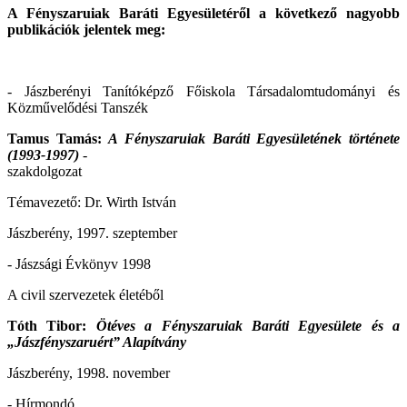
A Fényszaruiak Baráti Egyesületéről a következő nagyobb
publikációk jelentek meg:
- Jászberényi Tanítóképző Főiskola Társadalomtudományi és
Közművelődési Tanszék
Tamus Tamás:
A Fényszaruiak Baráti Egyesületének története
(1993-1997)
-
szakdolgozat
Témavezető: Dr. Wirth István
Jászberény, 1997. szeptember
- Jászsági Évkönyv 1998
A civil szervezetek életéből
Tóth Tibor:
Ötéves a Fényszaruiak Baráti Egyesülete és a
„Jászfényszaruért” Alapítvány
Jászberény, 1998. november
- Hírmondó