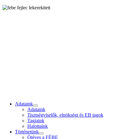
Adataink
Adataink
Tisztségviselők, elnökségi és EB tagok
Tagjaink
Halottaink
Történetünk
Ötéves a FÉBE