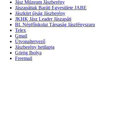
Jász Múzeum Jászberény
Jászapátiak Baráti Egyesülete JABE
Jászkürt újság Jászberény
JKHK Jász Leader Jászapáti
BL Népfőiskolai Társaság Jászfényszaru
Telex
Gmail
Útvonaltervező
Jászberény hetilapja
Görög Ibolya
Freemail