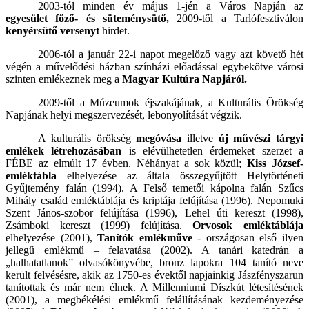
2003-tól minden év május 1-jén a Város Napján az
egyesület főző- és süteménysütő,
2009-től a Tarlófesztiválon
kenyérsütő versenyt
hirdet.
2006-tól a január 22-i napot megelőző vagy azt követő hét
végén a művelődési házban színházi előadással egybekötve városi
szinten emlékeznek meg a
Magyar Kultúra Napjáról.
2009-től a Múzeumok éjszakájának, a Kulturális Örökség
Napjának helyi megszervezését, lebonyolítását végzik.
A kulturális örökség
megóvása
illetve
új művészi tárgyi
emlékek létrehozásában
is elévülhetetlen érdemeket szerzet a
FÉBE az elmúlt 17 évben. Néhányat a sok közül;
Kiss József-
emléktábla
elhelyezése az általa összegyűjtött Helytörténeti
Gyűjtemény falán (1994). A Felső temetői kápolna falán Szűcs
Mihály család emléktáblája és kriptája felújítása (1996). Nepomuki
Szent János-szobor felújítása (1996), Lehel úti kereszt (1998),
Zsámboki kereszt (1999) felújítása.
Orvosok emléktáblája
elhelyezése (2001),
Tanítók emlékműve
- országosan első ilyen
jellegű emlékmű – felavatása (2002). A tanári katedrán a
„halhatatlanok” olvasókönyvébe, bronz lapokra 104 tanító neve
került felvésésre, akik az 1750-es évektől napjainkig Jászfényszarun
tanítottak és már nem élnek. A Millenniumi Díszkút létesítésének
(2001), a megbékélési emlékmű felállításának kezdeményezése