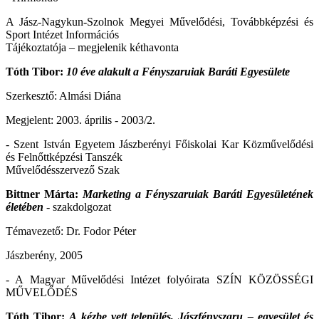
A Jász-Nagykun-Szolnok Megyei Művelődési, Továbbképzési és
Sport Intézet Információs
Tájékoztatója – megjelenik kéthavonta
Tóth Tibor:
10 éve alakult a Fényszaruiak Baráti Egyesülete
Szerkesztő: Almási Diána
Megjelent: 2003. április - 2003/2.
- Szent István Egyetem Jászberényi Főiskolai Kar Közművelődési
és Felnőttképzési Tanszék
Művelődésszervező Szak
Bittner Márta:
Marketing a Fényszaruiak Baráti Egyesületének
életében
- szakdolgozat
Témavezető: Dr. Fodor Péter
Jászberény, 2005
- A Magyar Művelődési Intézet folyóirata SZÍN KÖZÖSSÉGI
MŰVELŐDÉS
Tóth Tibor:
A kézbe vett település, Jászfényszaru – egyesület és