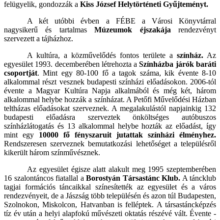
felügyelik, gondozzák a
Kiss József Helytörténeti Gyűjteményt.
A két utóbbi évben a FÉBE a Városi Könyvtárral
nagysikerű és tartalmas
Múzeumok éjszakája
rendezvényt
szervezett a tájházhoz.
A kultúra, a közművelődés fontos területe a
színház.
Az
egyesület 1993. decemberében létrehozta a
Színházba járók baráti
csoportját
. Mint egy 80-100 fő a tagok száma, kik évente 8-10
alkalommal részt vesznek budapesti színházi előadásokon. 2006-tól
évente a Magyar Kultúra Napja alkalmából és még két, három
alkalommal helybe hozzák a színházat. A Petőfi Művelődési Házban
teltházas előadásokat szerveznek. A megalakulástól napjainkig 132
budapesti előadásra szerveztek önköltséges autóbuszos
színházlátogatás és 13 alkalommal helybe hozták az előadást, így
mint egy
10000 fő fényszaruit jutattak színházi
élményhez.
Rendszeresen szerveznek bemutatkozási lehetőséget a településről
kikerült három színművésznek.
Az egyesület égisze alatt alakult meg 1995 szeptemberében
16 szalontáncos fiatallal a
Borostyán Társastánc Klub.
A táncklub
tagjai formációs táncaikkal színesítették az egyesület és a város
rendezvényeit, de a Jászság több településén és azon túl Budapesten,
Szolnokon, Miskolcon, Hatvanban is felléptek. A társastáncképzés
tíz év után a helyi alapfokú művészeti oktatás részévé vált. Évente -