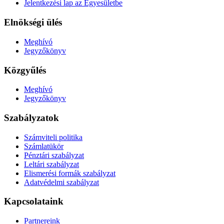
Jelentkezési lap az Egyesületbe
Elnökségi ülés
Meghívó
Jegyzőkönyv
Közgyűlés
Meghívó
Jegyzőkönyv
Szabályzatok
Számviteli politika
Számlatükör
Pénztári szabályzat
Leltári szabályzat
Elismerési formák szabályzat
Adatvédelmi szabályzat
Kapcsolataink
Partnereink