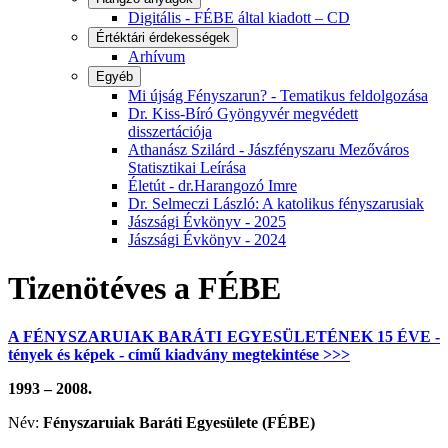
Digitális - FÉBE által kiadott – CD
Értéktári érdekességek
Arhívum
Egyéb
Mi újság Fényszarun? - Tematikus feldolgozása
Dr. Kiss-Bíró Gyöngyvér megvédett
disszertációja
Athanász Szilárd - Jászfényszaru Mezőváros
Statisztikai Leírása
Életút - dr.Harangozó Imre
Dr. Selmeczi László: A katolikus fényszarusiak
Jászsági Évkönyv - 2025
Jászsági Évkönyv - 2024
Tizenötéves a FÉBE
A FÉNYSZARUIAK BARÁTI EGYESÜLETÉNEK 15 ÉVE -
tények és képek - című kiadvány megtekintése >>>
1993 – 2008.
Név:
Fényszaruiak Baráti Egyesülete (FÉBE)