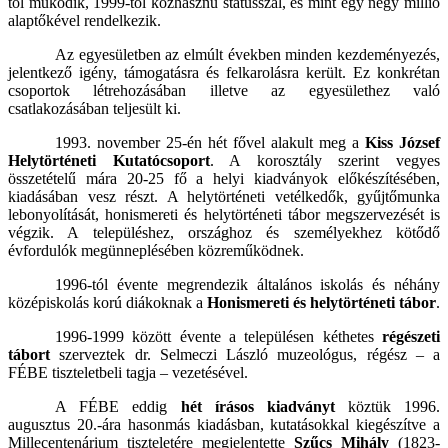
tól működik, 1999-től közhasznú státusszal, és mint egy négy millió
alaptőkével rendelkezik.
Az egyesületben az elmúlt években minden kezdeményezés,
jelentkező igény, támogatásra és felkarolásra került. Ez konkrétan
csoportok létrehozásában illetve az egyesülethez való
csatlakozásában teljesült ki.
1993. november 25-én hét fővel alakult meg a
Kiss József
Helytörténeti Kutatócsoport
. A korosztály szerint vegyes
összetételű mára 20-25 fő a helyi kiadványok előkészítésében,
kiadásában vesz részt. A helytörténeti vetélkedők, gyűjtőmunka
lebonyolítását, honismereti és helytörténeti tábor megszervezését is
végzik. A településhez, országhoz és személyekhez kötődő
évfordulók megünneplésében közreműködnek.
1996-tól évente megrendezik általános iskolás és néhány
középiskolás korú diákoknak a
Honismereti és helytörténeti tábor
.
1996-1999 között évente a településen kéthetes
régészeti
tábort
szerveztek dr. Selmeczi László muzeológus, régész – a
FÉBE tiszteletbeli tagja – vezetésével.
A FÉBE eddig
hét írásos kiadványt
köztük 1996.
augusztus 20.-ára hasonmás kiadásban, kutatásokkal kiegészítve a
Millecentenárium tiszteletére megjelentette
Szűcs Mihály
(1823-