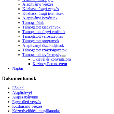
Alapítványi végzés
Közhasznúsági végzés
Közhasznúsági jelentések
Alapítványi bevételek
Támogatóink
Támogatott kiadványok
Támogatott tárgyi emlékek
Támogatott városszépítés
Támogatott programok
Alapítványi ösztöndíjasok
Támogatott szakdolgozatok
Támogatott tevékenység
Oklevél és könyjutalom
Kazincy Ferenc érem
Naptár
Dokumentumok
Főoldal
Alapítólevél
Alapszabályunk
Egyesületi végzés
Közhasznú végzés
Közművelődési megállapodás