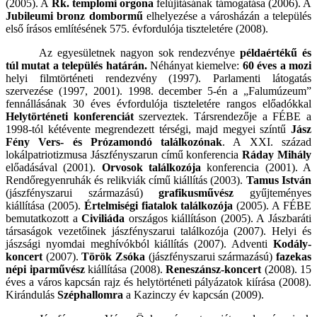
(2005). A
Rk. templomi orgona
felújításának támogatása (2006). A
Jubileumi bronz dombormű
elhelyezése a városházán a település
első írásos említésének 575. évfordulója tiszteletére (2008).
Az egyesületnek nagyon sok rendezvénye
példaértékű és
túl mutat a település határán.
Néhányat kiemelve:
60 éves a mozi
helyi filmtörténeti rendezvény (1997). Parlamenti látogatás
szervezése (1997, 2001). 1998. december 5-én a „Falumúzeum”
fennállásának 30 éves évfordulója tiszteletére rangos előadókkal
Helytörténeti konferenciát
szerveztek. Társrendezője a FÉBE a
1998-tól kétévente megrendezett térségi, majd megyei színtű
Jász
Fény Vers- és Prózamondó találkozónak
. A XXI. század
lokálpatriotizmusa Jászfényszarun című konferencia
Ráday Mihály
előadásával (2001).
Orvosok találkozója
konferencia (2001). A
Rendőregyenruhák és relikviák című kiállítás (2003).
Tamus István
(jászfényszarui származású)
grafikusművész
gyűjteményes
kiállítása (2005).
Értelmiségi fiatalok találkozója
(2005). A FÉBE
bemutatkozott a
Civiliáda
országos kiállításon (2005). A Jászbaráti
társaságok vezetőinek jászfényszarui találkozója (2007). Helyi és
jászsági nyomdai meghívókból kiállítás (2007). Adventi
Kodály-
koncert
(2007).
Török Zsóka
(jászfényszarui származású)
fazekas
népi iparművész
kiállítása (2008).
Reneszánsz-koncert
(2008). 15
éves a város kapcsán rajz és helytörténeti pályázatok kiírása (2008).
Kirándulás
Széphallomra
a Kazinczy év kapcsán (2009).