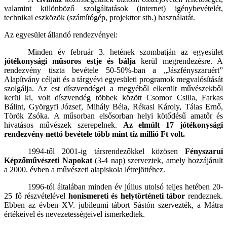
valamint különböző szolgáltatások (internet) igénybevételét,
technikai eszközök (számítógép, projekttor stb.) használatát.
Az egyesület állandó rendezvényei:
Minden év február 3. hetének szombatján az egyesület
jótékonysági műsoros estje és
bálja
kerül megrendezésre. A
rendezvény tiszta bevétele 50-50%-ban a „Jászfényszaruért”
Alapítvány céljait és a tárgyévi egyesületi programok megvalósítását
szolgálja. Az est díszvendégei a megyéből elkerült művészekből
kerül ki, volt díszvendég többek között Csomor Csilla, Farkas
Bálint, Györgyfi József, Mihály Béla, Rékasi Károly, Tálas Ernő,
Török Zsóka. A műsorban elsősorban helyi kötődésű amatőr és
hivatásos művészek szerepelnek.
Az elmúlt 17 jótékonysági
rendezvény nettó bevétele több mint tíz millió Ft volt.
1994-től 2001-ig társrendezőkkel közösen
Fényszarui
Képzőművészeti Napokat
(3-4 nap) szerveztek, amely hozzájárult
a 2000. évben a művészeti alapiskola létrejöttéhez.
1996-tól általában minden év július utolsó teljes hetében 20-
25 fő részvételével
honismereti és helytörténeti tábor
rendeznek.
Ebben az évben XV. jubileumi tábort Sástón szervezték, a Mátra
értékeivel és nevezetességeivel ismerkedtek.