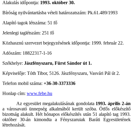
Alakulás időpontja:
1993. október 30.
Bíróság nyilvántartásba vételi határozatszám: Pk.61.489/1993
Alapító tagok létszáma: 51 fő
Jelenlegi taglétszám: 251 fő
Közhasznú szervezet bejegyzésének időpontja: 1999. február 22.
Adószám: 18822317-1-16
Székhelye:
Jászfényszaru, Fürst Sándor út 1.
Képviselője: Tóth Tibor, 5126. Jászfényszaru, Vasvári Pál út 2.
Telefon mobil száma:
+36-30-3373336
Honlap cím:
www.febe.hu
Az egyesület megalakulásának gondolata
1993. április 2-án
a városavató ünnepség alkalmából került szóba. Ötfős előkészítő
bizottság alakult. Hét hónapos előkészítés után 51 alapító tag 1993.
október 30-án kimondta a Fényszaruiak Baráti Egyesületének
létrehozását.