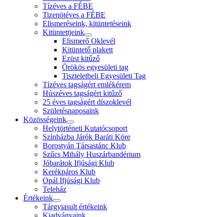
Tízéves a FÉBE
Tizenötéves a FÉBE
Elismeréseink, kitüntetéseink
Kitüntettjeink
Elismerő Oklevél
Kitüntető plakett
Ezüst kitűző
Örökös egyesületi tag
Tiszteletbeli Egyesületi Tag
Tízéves tagságért emlékérem
Húszéves tagságért kitűző
25 éves tagságért díszoklevél
Születésnaposaink
Közösségeink
Helytörténeti Kutatócsoport
Színházba Járók Baráti Köre
Borostyán Társastánc Klub
Szűcs Mihály Huszárbandérium
Jóbarátok Ifjúsági Klub
Kerékpáros Klub
Opál Ifjúsági Klub
Teleház
Értékeink
Tárgyiasult értékeink
Kiadványaink