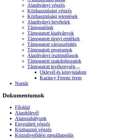
Alapítványi végzés
Közhasznúsági végzés
Közhasznúsági jelentések
Alapítványi bevételek
Támogatóink
Támogatott kiadványok
Támogatott tárgyi emlékek
Támogatott városszépítés
Támogatott programok
Alapítványi ösztöndíjasok
Támogatott szakdolgozatok
Támogatott tevékenység
Oklevél és könyjutalom
Kazincy Ferenc érem
Naptár
Dokumentumok
Főoldal
Alapítólevél
Alapszabályunk
Egyesületi végzés
Közhasznú végzés
Közművelődési megállapodás