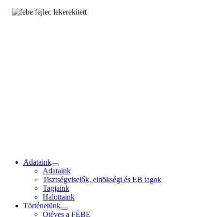
Adataink
Adataink
Tisztségviselők, elnökségi és EB tagok
Tagjaink
Halottaink
Történetünk
Ötéves a FÉBE