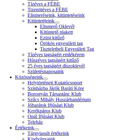
Tízéves a FÉBE
Tizenötéves a FÉBE
Elismeréseink, kitüntetéseink
Kitüntettjeink
Elismerő Oklevél
Kitüntető plakett
Ezüst kitűző
Örökös egyesületi tag
Tiszteletbeli Egyesületi Tag
Tízéves tagságért emlékérem
Húszéves tagságért kitűző
25 éves tagságért díszoklevél
Születésnaposaink
Közösségeink
Helytörténeti Kutatócsoport
Színházba Járók Baráti Köre
Borostyán Társastánc Klub
Szűcs Mihály Huszárbandérium
Jóbarátok Ifjúsági Klub
Kerékpáros Klub
Opál Ifjúsági Klub
Teleház
Értékeink
Tárgyiasult értékeink
Kiadványaink