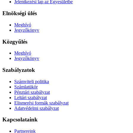
Jelentkezési lap az Egyesületbe
Elnökségi ülés
Meghívó
Jegyzőkönyv
Közgyűlés
Meghívó
Jegyzőkönyv
Szabályzatok
Számviteli politika
Számlatükör
Pénztári szabályzat
Leltári szabályzat
Elismerési formák szabályzat
Adatvédelmi szabályzat
Kapcsolataink
Partnereink