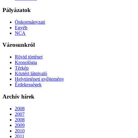
Pályázatok
Önkormányzati
Egyéb
NCA
Városunkról
Rövid történet
Kronológia
Térkép
Köztéri látnivaló
Helytörténeti gyűjtemény
Érdekességek
Archív hírek
2008
2007
2008
2009
2010
2011