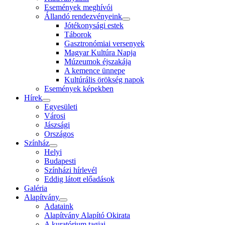
Események meghívói
Állandó rendezvényeink
Jótékonysági estek
Táborok
Gasztronómiai versenyek
Magyar Kultúra Napja
Múzeumok éjszakája
A kemence ünnepe
Kultúrális örökség napok
Események képekben
Hírek
Egyesületi
Városi
Jászsági
Országos
Színház
Helyi
Budapesti
Színházi hírlevél
Eddig látott előadások
Galéria
Alapítvány
Adataink
Alapítvány Alapító Okirata
A kuratórium tagjai