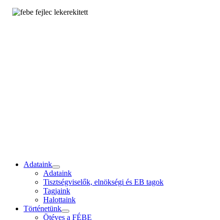
Adataink
Adataink
Tisztségviselők, elnökségi és EB tagok
Tagjaink
Halottaink
Történetünk
Ötéves a FÉBE