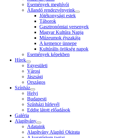
Események meghívói
Állandó rendezvényeink
Jótékonysági estek
Táborok
Gasztronómiai versenyek
Magyar Kultúra Napja
Múzeumok éjszakája
A kemence ünnepe
Kultúrális örökség napok
Események képekben
Hírek
Egyesületi
Városi
Jászsági
Országos
Színház
Helyi
Budapesti
Színházi hírlevél
Eddig látott előadások
Galéria
Alapítvány
Adataink
Alapítvány Alapító Okirata
A kuratórium tagjai