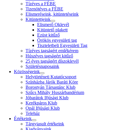
Tízéves a FÉBE
Tizenötéves a FÉBE
Elismeréseink, kitüntetéseink
Kitüntettjeink
Elismerő Oklevél
Kitüntető plakett
Ezüst kitűző
Örökös egyesületi tag
Tiszteletbeli Egyesületi Tag
Tízéves tagságért emlékérem
Húszéves tagságért kitűző
25 éves tagságért díszoklevél
Születésnaposaink
Közösségeink
Helytörténeti Kutatócsoport
Színházba Járók Baráti Köre
Borostyán Társastánc Klub
Szűcs Mihály Huszárbandérium
Jóbarátok Ifjúsági Klub
Kerékpáros Klub
Opál Ifjúsági Klub
Teleház
Értékeink
Tárgyiasult értékeink
Kiadványaink