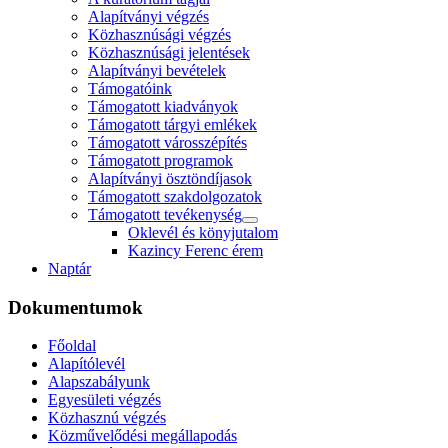
Alapítványi végzés
Közhasznúsági végzés
Közhasznúsági jelentések
Alapítványi bevételek
Támogatóink
Támogatott kiadványok
Támogatott tárgyi emlékek
Támogatott városszépítés
Támogatott programok
Alapítványi ösztöndíjasok
Támogatott szakdolgozatok
Támogatott tevékenység
Oklevél és könyjutalom
Kazincy Ferenc érem
Naptár
Dokumentumok
Főoldal
Alapítólevél
Alapszabályunk
Egyesületi végzés
Közhasznú végzés
Közművelődési megállapodás