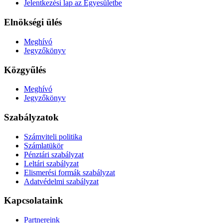
Jelentkezési lap az Egyesületbe
Elnökségi ülés
Meghívó
Jegyzőkönyv
Közgyűlés
Meghívó
Jegyzőkönyv
Szabályzatok
Számviteli politika
Számlatükör
Pénztári szabályzat
Leltári szabályzat
Elismerési formák szabályzat
Adatvédelmi szabályzat
Kapcsolataink
Partnereink