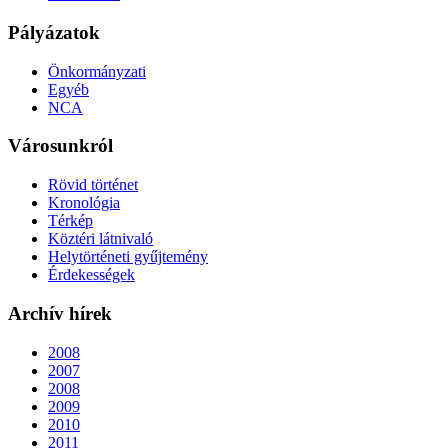
Pályázatok
Önkormányzati
Egyéb
NCA
Városunkról
Rövid történet
Kronológia
Térkép
Köztéri látnivaló
Helytörténeti gyűjtemény
Érdekességek
Archív hírek
2008
2007
2008
2009
2010
2011