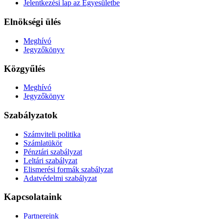
Jelentkezési lap az Egyesületbe
Elnökségi ülés
Meghívó
Jegyzőkönyv
Közgyűlés
Meghívó
Jegyzőkönyv
Szabályzatok
Számviteli politika
Számlatükör
Pénztári szabályzat
Leltári szabályzat
Elismerési formák szabályzat
Adatvédelmi szabályzat
Kapcsolataink
Partnereink