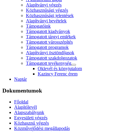
Alapítványi végzés
Közhasznúsági végzés
Közhasznúsági jelentések
Alapítványi bevételek
Támogatóink
Támogatott kiadványok
Támogatott tárgyi emlékek
Támogatott városszépítés
Támogatott programok
Alapítványi ösztöndíjasok
Támogatott szakdolgozatok
Támogatott tevékenység
Oklevél és könyjutalom
Kazincy Ferenc érem
Naptár
Dokumentumok
Főoldal
Alapítólevél
Alapszabályunk
Egyesületi végzés
Közhasznú végzés
Közművelődési megállapodás