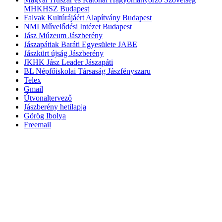
MHKHSZ Budapest
Falvak Kultúrájáért Alapítvány Budapest
NMI Művelődési Intézet Budapest
Jász Múzeum Jászberény
Jászapátiak Baráti Egyesülete JABE
Jászkürt újság Jászberény
JKHK Jász Leader Jászapáti
BL Népfőiskolai Társaság Jászfényszaru
Telex
Gmail
Útvonaltervező
Jászberény hetilapja
Görög Ibolya
Freemail