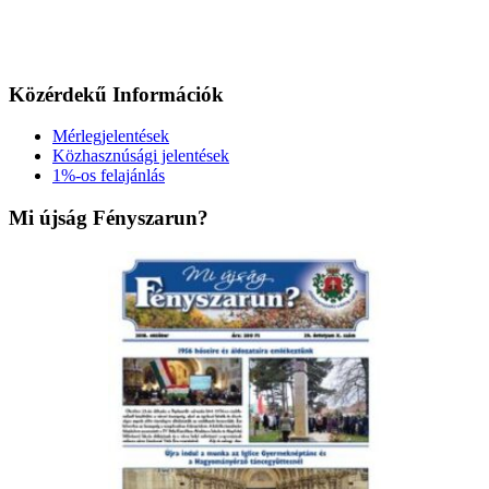
Közérdekű Információk
Mérlegjelentések
Közhasznúsági jelentések
1%-os felajánlás
Mi újság Fényszarun?