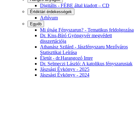
Digitális - FÉBE által kiadott – CD
Értéktári érdekességek
Arhívum
Egyéb
Mi újság Fényszarun? - Tematikus feldolgozása
Dr. Kiss-Bíró Gyöngyvér megvédett
disszertációja
Athanász Szilárd - Jászfényszaru Mezőváros
Statisztikai Leírása
Életút - dr.Harangozó Imre
Dr. Selmeczi László: A katolikus fényszarusiak
Jászsági Évkönyv - 2025
Jászsági Évkönyv - 2024