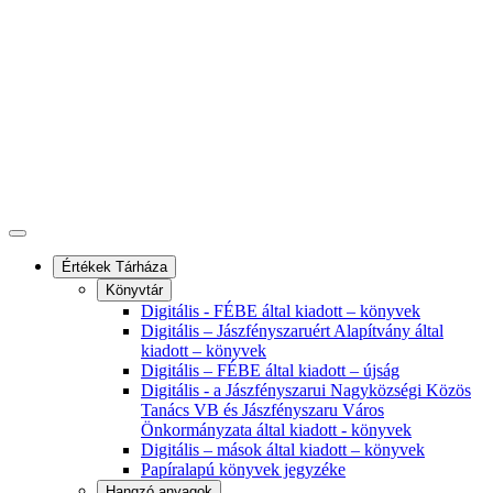
Értékek Tárháza
Könyvtár
Digitális - FÉBE által kiadott – könyvek
Digitális – Jászfényszaruért Alapítvány által
kiadott – könyvek
Digitális – FÉBE által kiadott – újság
Digitális - a Jászfényszarui Nagyközségi Közös
Tanács VB és Jászfényszaru Város
Önkormányzata által kiadott - könyvek
Digitális – mások által kiadott – könyvek
Papíralapú könyvek jegyzéke
Hangzó anyagok