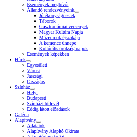
Események meghívói
Állandó rendezvényeink
Jótékonysági estek
Táborok
Gasztronómiai versenyek
Magyar Kultúra Napja
Múzeumok éjszakája
A kemence ünnepe
Kultúrális örökség napok
Események képekben
Hírek
Egyesületi
Városi
Jászsági
Országos
Színház
Helyi
Budapesti
Színházi hírlevél
Eddig látott előadások
Galéria
Alapítvány
Adataink
Alapítvány Alapító Okirata
A kuratórium tagjai