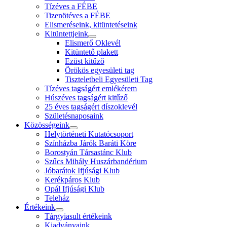
Tízéves a FÉBE
Tizenötéves a FÉBE
Elismeréseink, kitüntetéseink
Kitüntettjeink
Elismerő Oklevél
Kitüntető plakett
Ezüst kitűző
Örökös egyesületi tag
Tiszteletbeli Egyesületi Tag
Tízéves tagságért emlékérem
Húszéves tagságért kitűző
25 éves tagságért díszoklevél
Születésnaposaink
Közösségeink
Helytörténeti Kutatócsoport
Színházba Járók Baráti Köre
Borostyán Társastánc Klub
Szűcs Mihály Huszárbandérium
Jóbarátok Ifjúsági Klub
Kerékpáros Klub
Opál Ifjúsági Klub
Teleház
Értékeink
Tárgyiasult értékeink
Kiadványaink