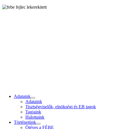
Adataink
Adataink
Tisztségviselők, elnökségi és EB tagok
Tagjaink
Halottaink
Történetünk
Ötéves a FÉBE