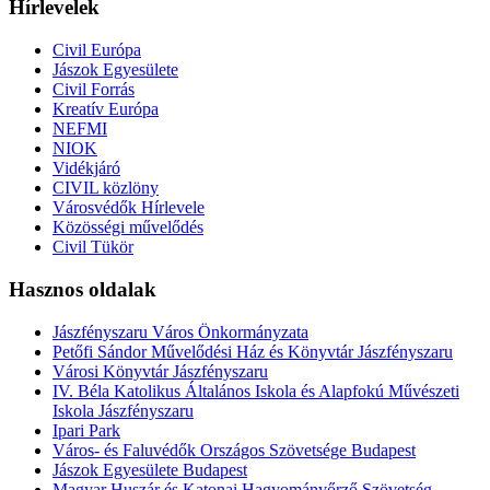
Hírlevelek
Civil Európa
Jászok Egyesülete
Civil Forrás
Kreatív Európa
NEFMI
NIOK
Vidékjáró
CIVIL közlöny
Városvédők Hírlevele
Közösségi művelődés
Civil Tükör
Hasznos oldalak
Jászfényszaru Város Önkormányzata
Petőfi Sándor Művelődési Ház és Könyvtár Jászfényszaru
Városi Könyvtár Jászfényszaru
IV. Béla Katolikus Általános Iskola és Alapfokú Művészeti
Iskola Jászfényszaru
Ipari Park
Város- és Faluvédők Országos Szövetsége Budapest
Jászok Egyesülete Budapest
Magyar Huszár és Katonai Hagyományőrző Szövetség