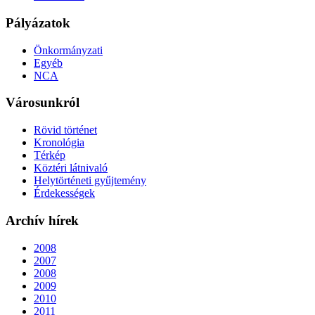
Pályázatok
Önkormányzati
Egyéb
NCA
Városunkról
Rövid történet
Kronológia
Térkép
Köztéri látnivaló
Helytörténeti gyűjtemény
Érdekességek
Archív hírek
2008
2007
2008
2009
2010
2011