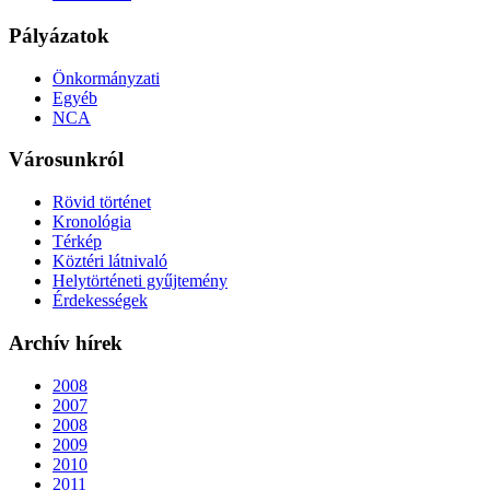
Pályázatok
Önkormányzati
Egyéb
NCA
Városunkról
Rövid történet
Kronológia
Térkép
Köztéri látnivaló
Helytörténeti gyűjtemény
Érdekességek
Archív hírek
2008
2007
2008
2009
2010
2011