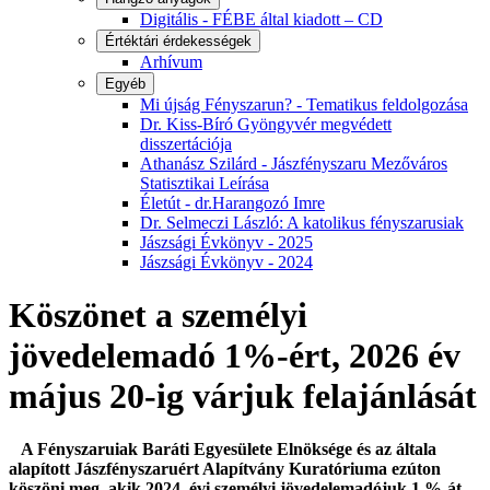
Digitális - FÉBE által kiadott – CD
Értéktári érdekességek
Arhívum
Egyéb
Mi újság Fényszarun? - Tematikus feldolgozása
Dr. Kiss-Bíró Gyöngyvér megvédett
disszertációja
Athanász Szilárd - Jászfényszaru Mezőváros
Statisztikai Leírása
Életút - dr.Harangozó Imre
Dr. Selmeczi László: A katolikus fényszarusiak
Jászsági Évkönyv - 2025
Jászsági Évkönyv - 2024
Köszönet a személyi
jövedelemadó 1%-ért, 2026 év
május 20-ig várjuk felajánlását
A Fényszaruiak Baráti Egyesülete Elnöksége és az általa
alapított Jászfényszaruért Alapítvány Kuratóriuma ezúton
köszöni meg, akik 2024. évi személyi jövedelemadójuk 1 %-át