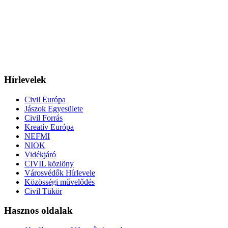
Hírlevelek
Civil Európa
Jászok Egyesülete
Civil Forrás
Kreatív Európa
NEFMI
NIOK
Vidékjáró
CIVIL közlöny
Városvédők Hírlevele
Közösségi művelődés
Civil Tükör
Hasznos oldalak