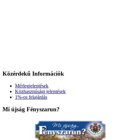
Közérdekű Információk
Mérlegjelentések
Közhasznúsági jelentések
1%-os felajánlás
Mi újság Fényszarun?