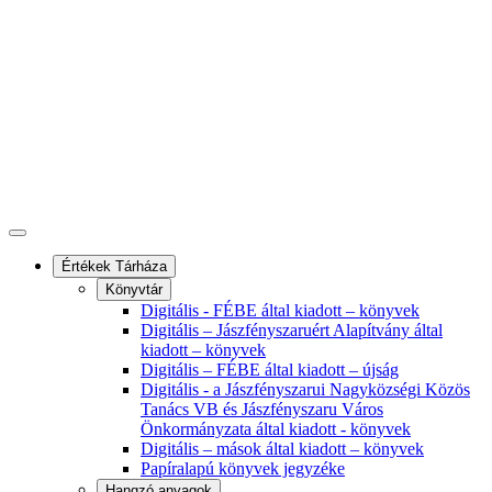
Értékek Tárháza
Könyvtár
Digitális - FÉBE által kiadott – könyvek
Digitális – Jászfényszaruért Alapítvány által
kiadott – könyvek
Digitális – FÉBE által kiadott – újság
Digitális - a Jászfényszarui Nagyközségi Közös
Tanács VB és Jászfényszaru Város
Önkormányzata által kiadott - könyvek
Digitális – mások által kiadott – könyvek
Papíralapú könyvek jegyzéke
Hangzó anyagok