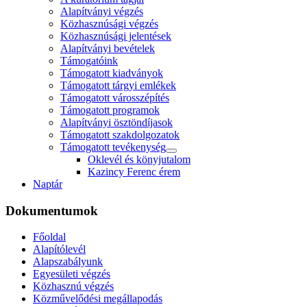
Alapítványi végzés
Közhasznúsági végzés
Közhasznúsági jelentések
Alapítványi bevételek
Támogatóink
Támogatott kiadványok
Támogatott tárgyi emlékek
Támogatott városszépítés
Támogatott programok
Alapítványi ösztöndíjasok
Támogatott szakdolgozatok
Támogatott tevékenység
Oklevél és könyjutalom
Kazincy Ferenc érem
Naptár
Dokumentumok
Főoldal
Alapítólevél
Alapszabályunk
Egyesületi végzés
Közhasznú végzés
Közművelődési megállapodás