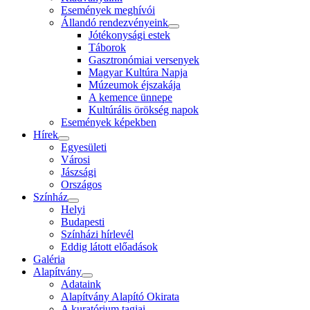
Események meghívói
Állandó rendezvényeink
Jótékonysági estek
Táborok
Gasztronómiai versenyek
Magyar Kultúra Napja
Múzeumok éjszakája
A kemence ünnepe
Kultúrális örökség napok
Események képekben
Hírek
Egyesületi
Városi
Jászsági
Országos
Színház
Helyi
Budapesti
Színházi hírlevél
Eddig látott előadások
Galéria
Alapítvány
Adataink
Alapítvány Alapító Okirata
A kuratórium tagjai