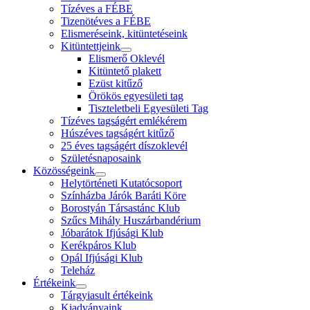
Tízéves a FÉBE
Tizenötéves a FÉBE
Elismeréseink, kitüntetéseink
Kitüntettjeink
Elismerő Oklevél
Kitüntető plakett
Ezüst kitűző
Örökös egyesületi tag
Tiszteletbeli Egyesületi Tag
Tízéves tagságért emlékérem
Húszéves tagságért kitűző
25 éves tagságért díszoklevél
Születésnaposaink
Közösségeink
Helytörténeti Kutatócsoport
Színházba Járók Baráti Köre
Borostyán Társastánc Klub
Szűcs Mihály Huszárbandérium
Jóbarátok Ifjúsági Klub
Kerékpáros Klub
Opál Ifjúsági Klub
Teleház
Értékeink
Tárgyiasult értékeink
Kiadványaink