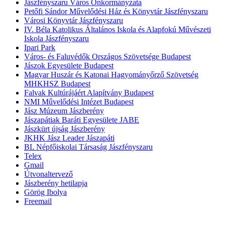
Jászfényszaru Város Önkormányzata
Petőfi Sándor Művelődési Ház és Könyvtár Jászfényszaru
Városi Könyvtár Jászfényszaru
IV. Béla Katolikus Általános Iskola és Alapfokú Művészeti
Iskola Jászfényszaru
Ipari Park
Város- és Faluvédők Országos Szövetsége Budapest
Jászok Egyesülete Budapest
Magyar Huszár és Katonai Hagyományőrző Szövetség
MHKHSZ Budapest
Falvak Kultúrájáért Alapítvány Budapest
NMI Művelődési Intézet Budapest
Jász Múzeum Jászberény
Jászapátiak Baráti Egyesülete JABE
Jászkürt újság Jászberény
JKHK Jász Leader Jászapáti
BL Népfőiskolai Társaság Jászfényszaru
Telex
Gmail
Útvonaltervező
Jászberény hetilapja
Görög Ibolya
Freemail