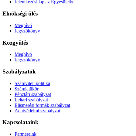
Jelentkezési lap az Egyesületbe
Elnökségi ülés
Meghívó
Jegyzőkönyv
Közgyűlés
Meghívó
Jegyzőkönyv
Szabályzatok
Számviteli politika
Számlatükör
Pénztári szabályzat
Leltári szabályzat
Elismerési formák szabályzat
Adatvédelmi szabályzat
Kapcsolataink
Partnereink