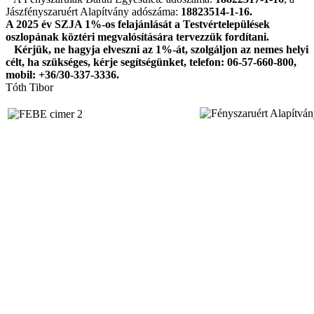
Jászfényszaruért Alapítvány adószáma:
18823514-1-16.
A 2025 év SZJA 1%-os felajánlását a Testvértelepülések
oszlopának köztéri megvalósítására tervezzük fordítani.
Kérjük, ne hagyja elveszni az 1%-át, szolgáljon az nemes helyi
célt, ha szükséges, kérje segítségünket, telefon: 06-57-660-800,
mobil: +36/30-337-3336.
Tóth Tibor