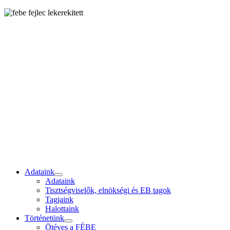
Adataink
Adataink
Tisztségviselők, elnökségi és EB tagok
Tagjaink
Halottaink
Történetünk
Ötéves a FÉBE