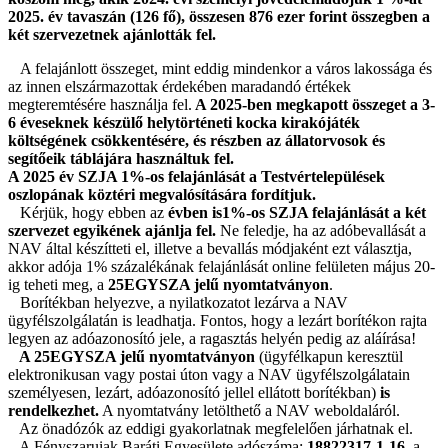
2025. év tavaszán (126 fő), összesen 876 ezer forint összegben a
két szervezetnek ajánlották fel.
A felajánlott összeget, mint eddig mindenkor a város lakossága és
az innen elszármazottak érdekében maradandó értékek
megteremtésére használja fel.
A 2025-ben megkapott összeget a 3-
6 éveseknek készülő helytörténeti kocka kirakójáték
költségének csökkentésére, és részben az állatorvosok és
segítőeik táblájára használtuk fel.
A 2025 év SZJA 1%-os felajánlását a Testvértelepülések
oszlopának köztéri megvalósítására fordítjuk.
Kérjük, hogy ebben az
évben is
1%-os SZJA felajánlását a két
szervezet egyikének ajánlja fel.
Ne feledje, ha az adóbevallását a
NAV által készítteti el, illetve a bevallás módjaként ezt választja,
akkor adója 1% százalékának felajánlását online felületen május 20-
ig teheti meg, a
25EGYSZA jelű nyomtatványon
.
Borítékban helyezve, a nyilatkozatot lezárva a NAV
ügyfélszolgálatán is leadhatja. Fontos, hogy a lezárt borítékon rajta
legyen az adóazonosító jele, a ragasztás helyén pedig az aláírása!
A 25EGYSZA jelű nyomtatványon
(ügyfélkapun keresztül
elektronikusan vagy postai úton vagy a NAV ügyfélszolgálatain
személyesen, lezárt, adóazonosító jellel ellátott borítékban)
is
rendelkezhet.
A nyomtatvány letölthető a NAV weboldaláról.
Az önadózók az eddigi gyakorlatnak megfelelően járhatnak el.
A Fényszaruiak Baráti Egyesülete adószáma:
18822317-1-16
, a