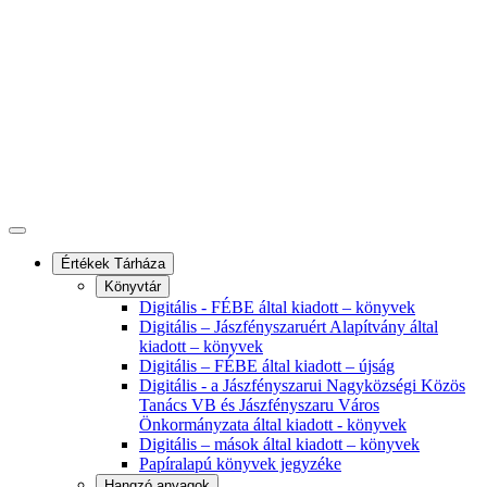
Értékek Tárháza
Könyvtár
Digitális - FÉBE által kiadott – könyvek
Digitális – Jászfényszaruért Alapítvány által
kiadott – könyvek
Digitális – FÉBE által kiadott – újság
Digitális - a Jászfényszarui Nagyközségi Közös
Tanács VB és Jászfényszaru Város
Önkormányzata által kiadott - könyvek
Digitális – mások által kiadott – könyvek
Papíralapú könyvek jegyzéke
Hangzó anyagok