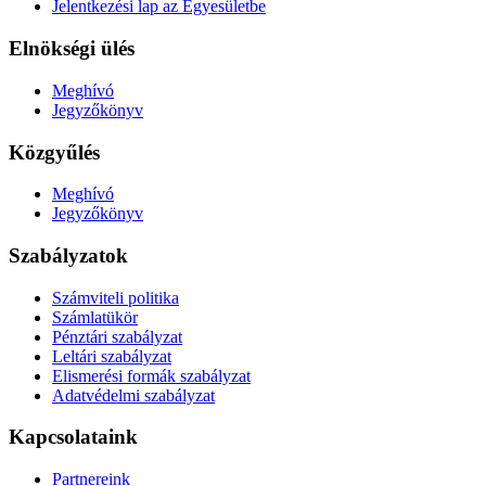
Jelentkezési lap az Egyesületbe
Elnökségi ülés
Meghívó
Jegyzőkönyv
Közgyűlés
Meghívó
Jegyzőkönyv
Szabályzatok
Számviteli politika
Számlatükör
Pénztári szabályzat
Leltári szabályzat
Elismerési formák szabályzat
Adatvédelmi szabályzat
Kapcsolataink
Partnereink