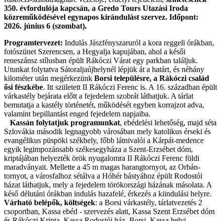
350. évfordulója kapcsán, a Gredo Tours Utazási Iroda
közreműködésével egynapos kirándulást szervez. Időpont:
2026. június 6 (szombat).
Programtervezet:
Indulás Jászfényszaruról a kora reggeli órákban,
fotószünet Szerencsen, a Hegyalja kapujában, ahol a késői
reneszánsz stílusban épült Rákóczi Várat egy parkban találjuk.
Utunkat folytatva Sátoraljaújhelynél lépjük át a határt, és néhány
kilométer után megérkezünk
Borsi településre, a Rákóczi család
ősi fészkébe
. Itt született II Rákóczi Ferenc is. A 16. században épült
várkastély bejárata előtt a fejedelem szobrát láthatjuk. A tárlat
bemutatja a kastély történetét, működését egyben korrajzot adva,
valamint bepillantást enged fejedelem napjaiba.
Kassán folytatjuk programunkat
, ebédelési lehetőség, majd séta
Szlovákia második legnagyobb városában mely katolikus érseki és
evangélikus püspöki székhely, főbb látnivalói a Kárpát-medence
egyik legimpozánsabb székesegyháza a Szent-Erzsébet dóm,
kriptájában helyezték örök nyugalomra II Rákóczi Ferenc földi
maradványait. Mellette a 45 m magas harangtornyot, az Orbán-
tornyot, a városfalhoz sétálva a Hóhér bástyához épült Rodostói
házat láthatjuk, mely a fejedelem törökországi házának másolata. A
késő délutáni órákban indulás hazafelé, érkezés a kiindulási helyre.
Várható belépők, költségek
: a Borsi várkastély, tárlatvezetés 2
csoportban, Kassa ebéd - szervezés alatt, Kassa Szent Erzsébet dóm
és Rákóczi Kripta, Kassa Rodostói ház. Borsi, Kassa helyi