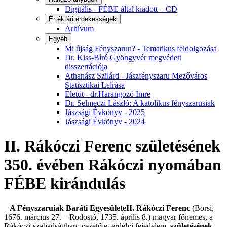
Digitális - FÉBE által kiadott – CD
Értéktári érdekességek
Arhívum
Egyéb
Mi újság Fényszarun? - Tematikus feldolgozása
Dr. Kiss-Bíró Gyöngyvér megvédett
disszertációja
Athanász Szilárd - Jászfényszaru Mezőváros
Statisztikai Leírása
Életút - dr.Harangozó Imre
Dr. Selmeczi László: A katolikus fényszarusiak
Jászsági Évkönyv - 2025
Jászsági Évkönyv - 2024
II. Rákóczi Ferenc születésének
350. évében Rákóczi nyomában
FÉBE kirándulás
A Fényszaruiak Baráti Egyesülete
II. Rákóczi Ferenc
(Borsi,
1676. március 27. – Rodostó, 1735. április 8.) magyar főnemes, a
Rákóczi-szabadságharc vezetője, erdélyi fejedelem,
születésének