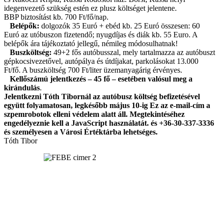
idegenvezető szükség estén ez plusz költséget jelentene.
BBP biztosítást kb. 700 Ft/fő/nap.
Belépők:
dolgozók 35 Euró + ebéd kb. 25 Euró összesen: 60
Euró az utóbuszon fizetendő; nyugdíjas és diák kb. 55 Euro. A
belépők ára tájékoztató jellegű, némileg módosulhatnak!
Buszköltség:
49+2 fős autóbusszal, mely tartalmazza az autóbuszt
gépkocsivezetővel, autópálya és útdíjakat, parkolásokat 13.000
Ft/fő. A buszköltség 700 Ft/liter üzemanyagárig érvényes.
Kellőszámú jelentkezés – 45 fő – esetében valósul meg a
kirándulás
.
Jelentkezni Tóth Tibornál az autóbusz költség befizetésével
együtt folyamatosan, legkésőbb május 10-ig
Ez az e-mail-cím a
szpemrobotok elleni védelem alatt áll. Megtekintéséhez
engedélyeznie kell a JavaScript használatát.
és +36-30-337-3336
és személyesen a Városi Értéktárba lehetséges.
Tóth Tibor