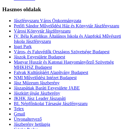
Hasznos oldalak
Jászfényszaru Város Önkormányzata
Petőfi Sándor Művelődési Ház és Könyvtár Jászfényszaru
Városi Könyvtár Jászfényszaru
IV. Béla Katolikus Általános Iskola és Alapfokú Művészeti
Iskola Jászfényszaru
Ipari Park
Város- és Faluvédők Országos Szövetsége Budapest
Jászok Egyesülete Budapest
Magyar Huszár és Katonai Hagyományőrző Szövetség
MHKHSZ Budapest
Falvak Kultúrájáért Alapítvány Budapest
NMI Művelődési Intézet Budapest
Jász Múzeum Jászberény
Jászapátiak Baráti Egyesülete JABE
Jászkürt újság Jászberény
JKHK Jász Leader Jászapáti
BL Népfőiskolai Társaság Jászfényszaru
Telex
Gmail
Útvonaltervező
Jászberény hetilapja