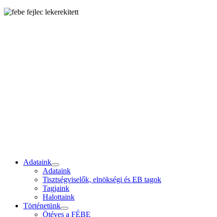
Adataink
Adataink
Tisztségviselők, elnökségi és EB tagok
Tagjaink
Halottaink
Történetünk
Ötéves a FÉBE