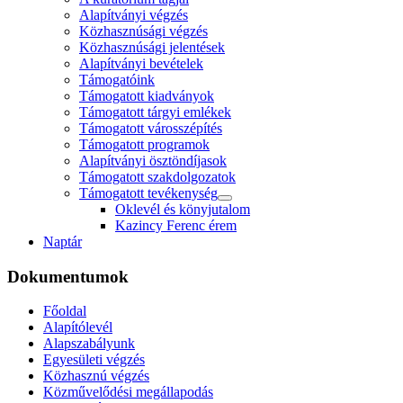
Alapítványi végzés
Közhasznúsági végzés
Közhasznúsági jelentések
Alapítványi bevételek
Támogatóink
Támogatott kiadványok
Támogatott tárgyi emlékek
Támogatott városszépítés
Támogatott programok
Alapítványi ösztöndíjasok
Támogatott szakdolgozatok
Támogatott tevékenység
Oklevél és könyjutalom
Kazincy Ferenc érem
Naptár
Dokumentumok
Főoldal
Alapítólevél
Alapszabályunk
Egyesületi végzés
Közhasznú végzés
Közművelődési megállapodás