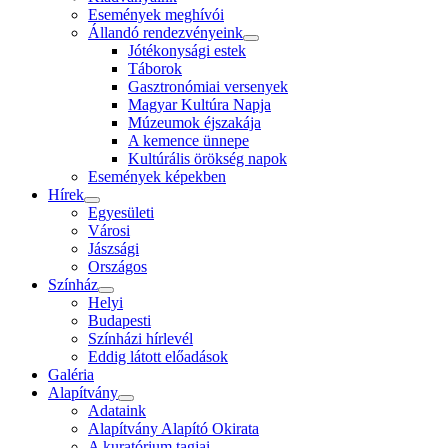
Események meghívói
Állandó rendezvényeink
Jótékonysági estek
Táborok
Gasztronómiai versenyek
Magyar Kultúra Napja
Múzeumok éjszakája
A kemence ünnepe
Kultúrális örökség napok
Események képekben
Hírek
Egyesületi
Városi
Jászsági
Országos
Színház
Helyi
Budapesti
Színházi hírlevél
Eddig látott előadások
Galéria
Alapítvány
Adataink
Alapítvány Alapító Okirata
A kuratórium tagjai