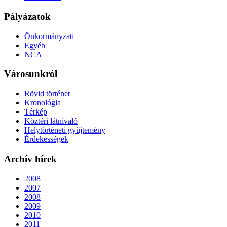
Pályázatok
Önkormányzati
Egyéb
NCA
Városunkról
Rövid történet
Kronológia
Térkép
Köztéri látnivaló
Helytörténeti gyűjtemény
Érdekességek
Archív hírek
2008
2007
2008
2009
2010
2011