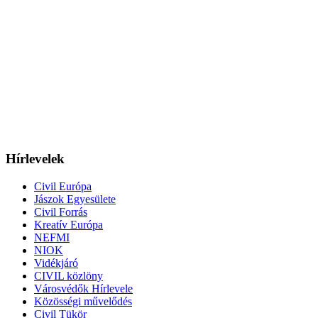
Hírlevelek
Civil Európa
Jászok Egyesülete
Civil Forrás
Kreatív Európa
NEFMI
NIOK
Vidékjáró
CIVIL közlöny
Városvédők Hírlevele
Közösségi művelődés
Civil Tükör