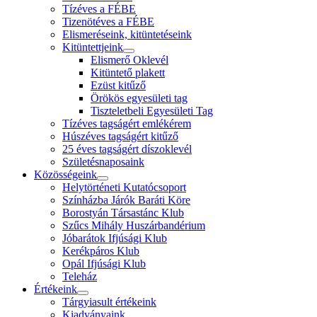
Tízéves a FÉBE
Tizenötéves a FÉBE
Elismeréseink, kitüntetéseink
Kitüntettjeink
Elismerő Oklevél
Kitüntető plakett
Ezüst kitűző
Örökös egyesületi tag
Tiszteletbeli Egyesületi Tag
Tízéves tagságért emlékérem
Húszéves tagságért kitűző
25 éves tagságért díszoklevél
Születésnaposaink
Közösségeink
Helytörténeti Kutatócsoport
Színházba Járók Baráti Köre
Borostyán Társastánc Klub
Szűcs Mihály Huszárbandérium
Jóbarátok Ifjúsági Klub
Kerékpáros Klub
Opál Ifjúsági Klub
Teleház
Értékeink
Tárgyiasult értékeink
Kiadványaink