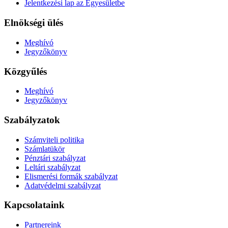
Jelentkezési lap az Egyesületbe
Elnökségi ülés
Meghívó
Jegyzőkönyv
Közgyűlés
Meghívó
Jegyzőkönyv
Szabályzatok
Számviteli politika
Számlatükör
Pénztári szabályzat
Leltári szabályzat
Elismerési formák szabályzat
Adatvédelmi szabályzat
Kapcsolataink
Partnereink