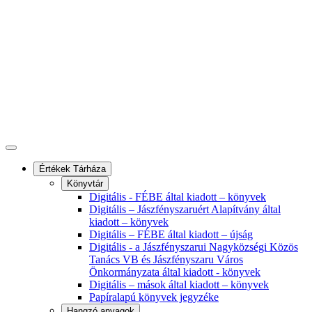
Értékek Tárháza
Könyvtár
Digitális - FÉBE által kiadott – könyvek
Digitális – Jászfényszaruért Alapítvány által
kiadott – könyvek
Digitális – FÉBE által kiadott – újság
Digitális - a Jászfényszarui Nagyközségi Közös
Tanács VB és Jászfényszaru Város
Önkormányzata által kiadott - könyvek
Digitális – mások által kiadott – könyvek
Papíralapú könyvek jegyzéke
Hangzó anyagok