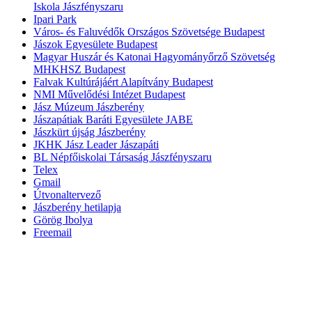
Iskola Jászfényszaru
Ipari Park
Város- és Faluvédők Országos Szövetsége Budapest
Jászok Egyesülete Budapest
Magyar Huszár és Katonai Hagyományőrző Szövetség
MHKHSZ Budapest
Falvak Kultúrájáért Alapítvány Budapest
NMI Művelődési Intézet Budapest
Jász Múzeum Jászberény
Jászapátiak Baráti Egyesülete JABE
Jászkürt újság Jászberény
JKHK Jász Leader Jászapáti
BL Népfőiskolai Társaság Jászfényszaru
Telex
Gmail
Útvonaltervező
Jászberény hetilapja
Görög Ibolya
Freemail