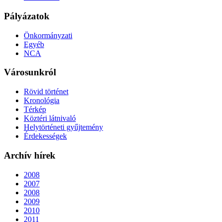
Pályázatok
Önkormányzati
Egyéb
NCA
Városunkról
Rövid történet
Kronológia
Térkép
Köztéri látnivaló
Helytörténeti gyűjtemény
Érdekességek
Archív hírek
2008
2007
2008
2009
2010
2011