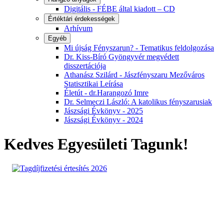
Digitális - FÉBE által kiadott – CD
Értéktári érdekességek
Arhívum
Egyéb
Mi újság Fényszarun? - Tematikus feldolgozása
Dr. Kiss-Bíró Gyöngyvér megvédett
disszertációja
Athanász Szilárd - Jászfényszaru Mezőváros
Statisztikai Leírása
Életút - dr.Harangozó Imre
Dr. Selmeczi László: A katolikus fényszarusiak
Jászsági Évkönyv - 2025
Jászsági Évkönyv - 2024
Kedves Egyesületi Tagunk!