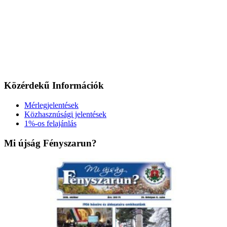
Közérdekű Információk
Mérlegjelentések
Közhasznúsági jelentések
1%-os felajánlás
Mi újság Fényszarun?