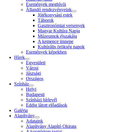
Események meghívói
Állandó rendezvényeink
Jótékonysági estek
Táborok
Gasztronómiai versenyek
Magyar Kultúra Napja
Múzeumok éjszakája
A kemence ünnepe
Kultúrális örökség napok
Események képekben
Hírek
Egyesületi
Városi
Jászsági
Országos
Színház
Helyi
Budapesti
Színházi hírlevél
Eddig látott előadások
Galéria
Alapítvány
Adataink
Alapítvány Alapító Okirata
A kuratórium tagjai