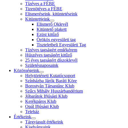
Tízéves a FÉBE
Tizenötéves a FÉBE
Elismeréseink, kitüntetéseink
Kitüntettjeink
Elismerő Oklevél
Kitüntető plakett
Ezüst kitűző
Örökös egyesületi tag
Tiszteletbeli Egyesületi Tag
Tízéves tagságért emlékérem
Húszéves tagságért kitűző
25 éves tagságért díszoklevél
Születésnaposaink
Közösségeink
Helytörténeti Kutatócsoport
Színházba Járók Baráti Köre
Borostyán Társastánc Klub
Szűcs Mihály Huszárbandérium
Jóbarátok Ifjúsági Klub
Kerékpáros Klub
Opál Ifjúsági Klub
Teleház
Értékeink
Tárgyiasult értékeink
Kiadványaink