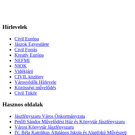
Hírlevelek
Civil Európa
Jászok Egyesülete
Civil Forrás
Kreatív Európa
NEFMI
NIOK
Vidékjáró
CIVIL közlöny
Városvédők Hírlevele
Közösségi művelődés
Civil Tükör
Hasznos oldalak
Jászfényszaru Város Önkormányzata
Petőfi Sándor Művelődési Ház és Könyvtár Jászfényszaru
Városi Könyvtár Jászfényszaru
IV. Béla Katolikus Általános Iskola és Alapfokú Művészeti