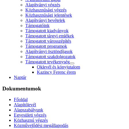
Alapítványi végzés
Közhasznúsági végzés
Közhasznúsági jelentések
Alapítványi bevételek
Támogatóink
Támogatott kiadványok
Támogatott tárgyi emlékek
Támogatott városszépítés
Támogatott programok
Alapítványi ösztöndíjasok
Támogatott szakdolgozatok
Támogatott tevékenység
Oklevél és könyjutalom
Kazincy Ferenc érem
Naptár
Dokumentumok
Főoldal
Alapítólevél
Alapszabályunk
Egyesületi végzés
Közhasznú végzés
Közművelődési megállapodás