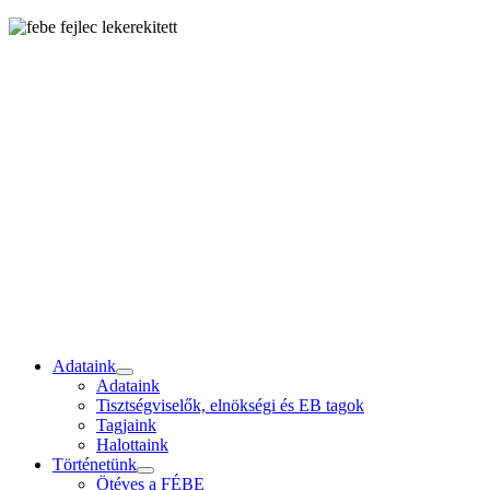
Adataink
Adataink
Tisztségviselők, elnökségi és EB tagok
Tagjaink
Halottaink
Történetünk
Ötéves a FÉBE